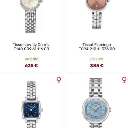
Tissot Lovely Quartz
Tissot Flamingo
T140.009.61.116.00
T094.210.11.336.00
Do 2 dní
Do 2 dní
625 €
385 €