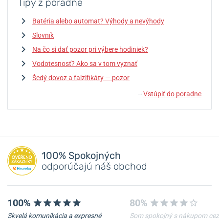
Tipy z poradne
Batéria alebo automat? Výhody a nevýhody
Slovník
Na čo si dať pozor pri výbere hodiniek?
Vodotesnosť? Ako sa v tom vyznať
Šedý dovoz a falzifikáty — pozor
Vstúpiť do poradne
↓
100% Spokojných
odporúčajú náš obchod
100%
80%
Skvelá komunikácia a expresné
Som spokojný s nákupom cez