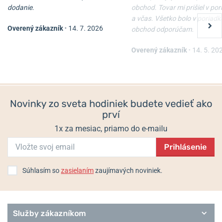
dodanie.
obchod. Tovar mi prišiel v po
a včas. Všetko bolo v poriadk
Overený zákazník
•
14. 7. 2026
obchod odporúčam.
Overený zákazník
•
14. 5. 20
Novinky zo sveta hodiniek budete vedieť ako
prví
1x za mesiac, priamo do e-mailu
Prihlásenie
Súhlasím so
zasielaním
zaujímavých noviniek.
Služby zákazníkom