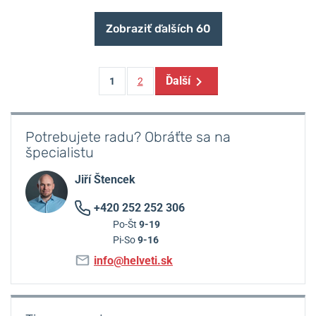
Zobraziť ďalších 60
Ďalší
1
2
Potrebujete radu? Obráťte sa na
špecialistu
Jiří Štencek
+420 252 252 306
Po-Št
9-19
Pi-So
9-16
info@helveti.sk