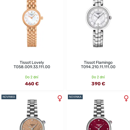
Tissot Lovely
Tissot Flamingo
T058.009.33.111.00
T094.210.11.111.00
Do 2 dní
Do 2 dní
460 €
390 €
NOVINKA
NOVINKA