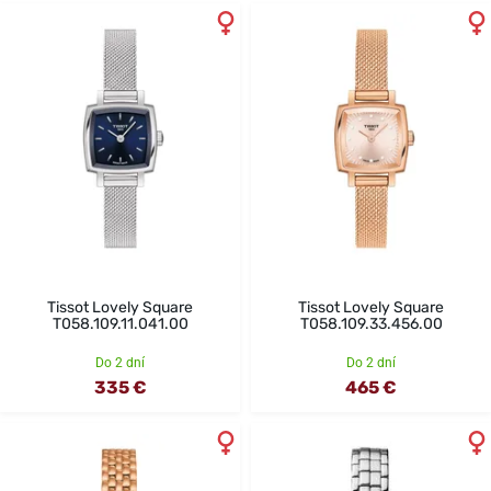
Tissot Lovely Square
Tissot Lovely Square
T058.109.11.041.00
T058.109.33.456.00
Do 2 dní
Do 2 dní
335 €
465 €