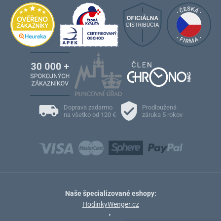
Doprava zadarmo
Prodloužená
na všetko od 120 €
záruka 5 rokov
Naše špecializované eshopy:
HodinkyWenger.cz
•