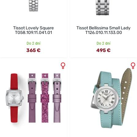
Tissot Lovely Square
Tissot Bellissima Small Lady
T058.109.11.041.01
T126.010.11.133.00
Do 2 dní
Do 2 dní
365 €
495 €