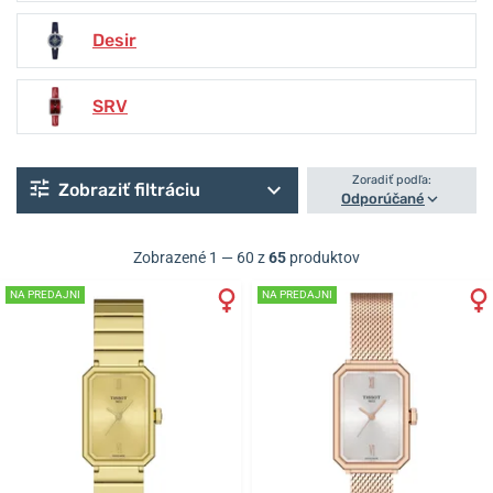
Desir
SRV
Zoradiť podľa:
Zobraziť filtráciu
Odporúčané
Zobrazené 1 — 60 z
65
produktov
NA PREDAJNI
NA PREDAJNI