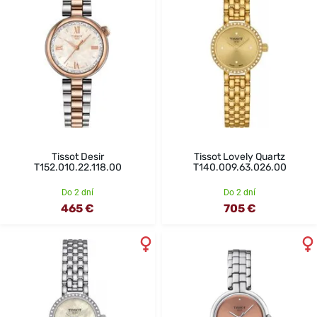
Tissot Desir
Tissot Lovely Quartz
T152.010.22.118.00
T140.009.63.026.00
Do 2 dní
Do 2 dní
465 €
705 €