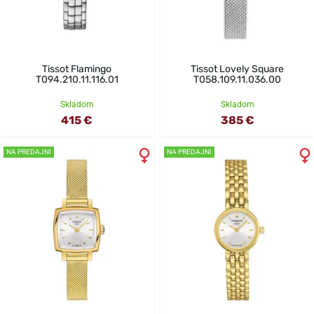
Tissot Flamingo
Tissot Lovely Square
T094.210.11.116.01
T058.109.11.036.00
Skladom
Skladom
415 €
385 €
NA PREDAJNI
NA PREDAJNI