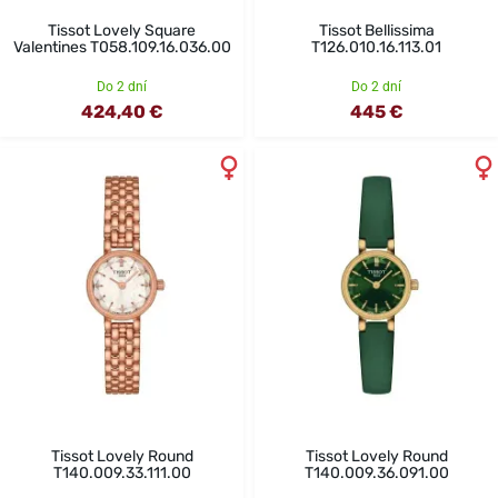
Tissot Lovely Square
Tissot Bellissima
Valentines T058.109.16.036.00
T126.010.16.113.01
Do 2 dní
Do 2 dní
424,40 €
445 €
Tissot Lovely Round
Tissot Lovely Round
T140.009.33.111.00
T140.009.36.091.00