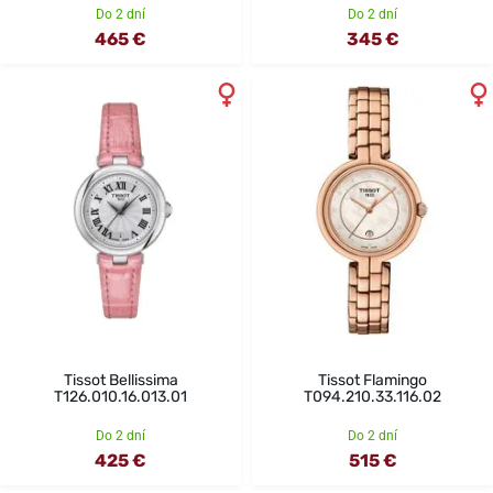
Do 2 dní
Do 2 dní
465 €
345 €
Tissot Bellissima
Tissot Flamingo
T126.010.16.013.01
T094.210.33.116.02
Do 2 dní
Do 2 dní
425 €
515 €