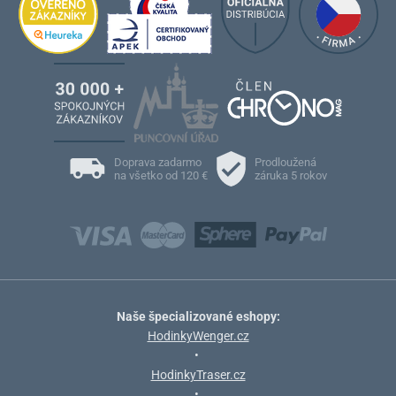
Doprava zadarmo
Prodloužená
na všetko od 120 €
záruka 5 rokov
Naše špecializované eshopy:
HodinkyWenger.cz
•
HodinkyTraser.cz
•