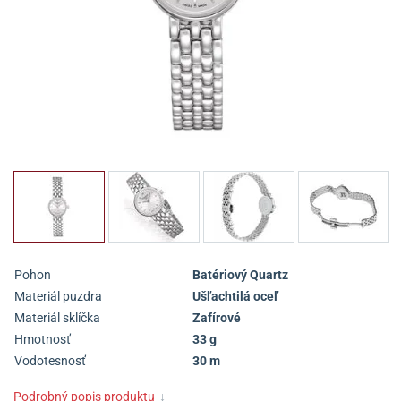
Pohon
Batériový Quartz
Materiál puzdra
Ušľachtilá oceľ
Materiál sklíčka
Zafírové
Hmotnosť
33 g
Vodotesnosť
30 m
Podrobný popis produktu
↓