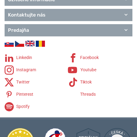
T-Gold
Remienky Tissot
Kontaktujte nás
Predajňa
Linkedin
Facebook
Instagram
Youtube
Twitter
Tiktok
Pinterest
Threads
Spotify