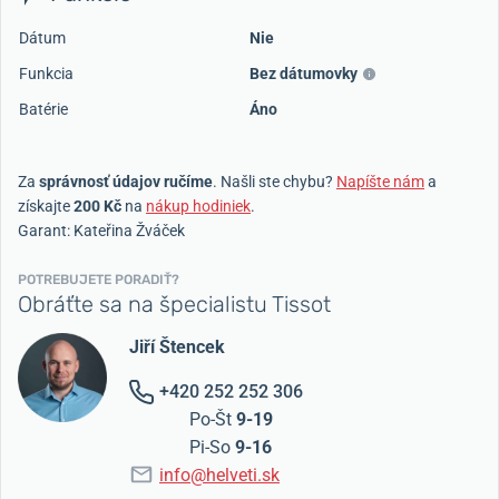
Dátum
Nie
Funkcia
Bez dátumovky
Batérie
Áno
Za
správnosť údajov ručíme
. Našli ste chybu?
Napíšte nám
a
získajte
200 Kč
na
nákup hodiniek
.
Garant: Kateřina Žváček
POTREBUJETE PORADIŤ?
Obráťte sa na špecialistu Tissot
Jiří Štencek
+420 252 252 306
Po-Št
9-19
Pi-So
9-16
info@helveti.sk