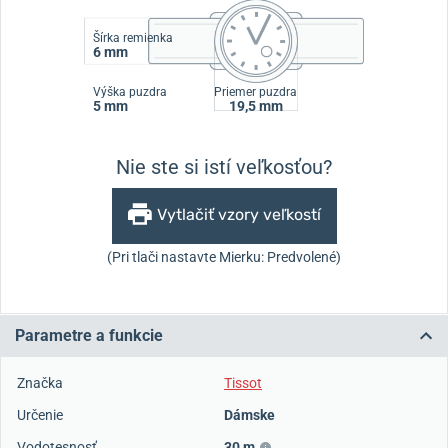
Šírka remienka
6 mm
Výška puzdra
Priemer puzdra
5 mm
19,5 mm
Nie ste si istí veľkosťou?
Vytlačiť vzory veľkostí
(Pri tlači nastavte Mierku: Predvolené)
Parametre a funkcie
Značka
Tissot
Určenie
Dámske
Vodotesnosť
30 m