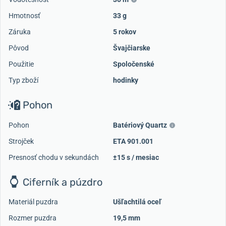
Hmotnosť
33 g
Záruka
5 rokov
Pôvod
Švajčiarske
Použitie
Spoločenské
Typ zboží
hodinky
Pohon
Pohon
Batériový Quartz
Strojček
ETA 901.001
Presnosť chodu v sekundách
±15 s / mesiac
Ciferník a púzdro
Materiál puzdra
Ušľachtilá oceľ
Rozmer puzdra
19,5 mm