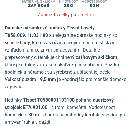
MATERIÁL SKLÍČKA
HMOTNOSŤ
VODOTESNOSŤ
ZAFÍROVÉ
33 G
30 M
Zobraziť všetky parametre
↓
Dámske náramkové hodinky Tissot Lovely
T058.009.11.031.00
sú elegantné dámske hodinky zo
série
T-Lady
, ktoré vás očaria svojím minimalistickým
vzhľadom a precíznym spracovaním. Detailne
prepracovaný ciferník je chránený
zafírovým sklíčkom
,
ktoré je odolné voči akémukoľvek poškriabaniu. Puzdro
hodiniek a náramok sú vyrobené z ušľachtilej ocele.
Veľkosť puzdra
19,5 mm
je vhodnejšia pre menšie dámske
zápästia.
Hodinky
Tissot T0580091103100
poháňa
quartzový
strojček ETA 901.001
s tromi kameňmi. Vodotesnosť
hodiniek je
30 m
- vhodná na náhodný kontakt s vodou pri
umývaní rúk a v daždi.