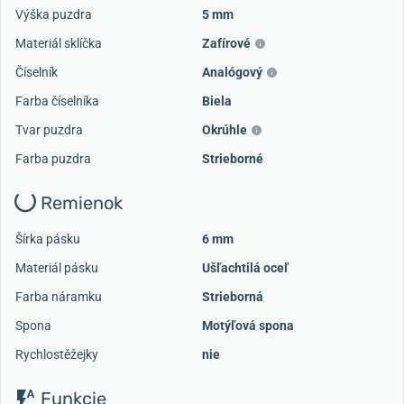
Výška puzdra
5 mm
Materiál sklíčka
Zafírové
Číselník
Analógový
Farba číselníka
Biela
Tvar puzdra
Okrúhle
Farba puzdra
Strieborné
Remienok
Šírka pásku
6 mm
Materiál pásku
Ušľachtilá oceľ
Farba náramku
Strieborná
Spona
Motýľová spona
Rychlostěžejky
nie
Funkcie