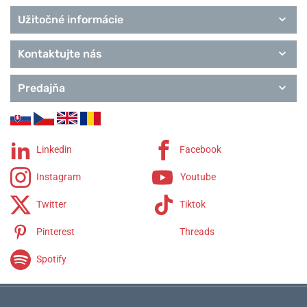
T-Pocket
Užitočné informácie
T-Gold
Remienky Tissot
Kontaktujte nás
Predajňa
Linkedin
Facebook
Instagram
Youtube
Twitter
Tiktok
Pinterest
Threads
Spotify