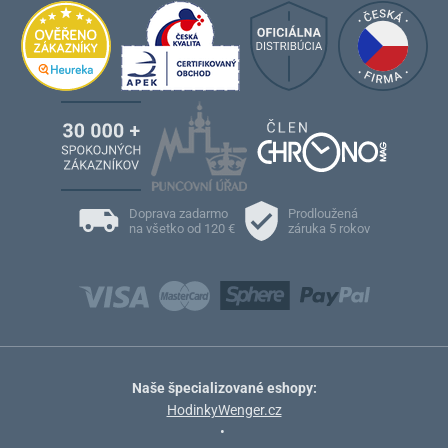
Doprava zadarmo
Prodloužená
na všetko od 120 €
záruka 5 rokov
Naše špecializované eshopy:
HodinkyWenger.cz
•