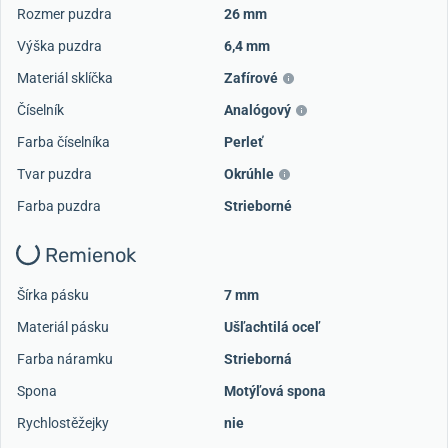
Rozmer puzdra
26 mm
Výška puzdra
6,4 mm
Materiál sklíčka
Zafírové
Číselník
Analógový
Farba číselníka
Perleť
Tvar puzdra
Okrúhle
Farba puzdra
Strieborné
Remienok
Šírka pásku
7 mm
Materiál pásku
Ušľachtilá oceľ
Farba náramku
Strieborná
Spona
Motýľová spona
Rychlostěžejky
nie