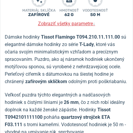
MATERIÁL SKLÍČKA
HMOTNOSŤ
VODOTESNOSŤ
ZAFÍROVÉ
62 G
50 M
Zobraziť všetky parametre
↓
Dámske hodinky
Tissot Flamingo T094.210.11.111.00
sú
elegantné dámske hodinky zo série
T-Lady
, ktoré vás
očaria svojím minimalistickým vzhľadom a precíznym
spracovaním.
Puzdro, ako aj náramok hodiniek ukončený
motýľovou sponou, sú vyrobené z nehrdzavejúcej ocele.
Perleťový ciferník s dátumovkou na šiestej hodine je
chránený
zafírovým sklíčkom
odolným proti poškriabaniu.
Veľkosť puzdra týchto elegantných a nadčasových
hodiniek s čistými líniami je
26 mm
, čo z nich robí ideálny
doplnok na každé ženské zápästie. Hodinky
Tissot
T0942101111100
poháňa
quartzový strojček ETA
F03.111
s tromi kameňmi.
Vodotesnosť hodiniek je 50 m -
vhodné na umývanie rúk, sprchovanie.