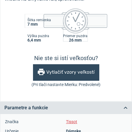
Šírka remienka
7 mm
Výška puzdra
Priemer puzdra
6,4 mm
26 mm
Nie ste si istí veľkosťou?
Vytlačiť vzory veľkostí
(Pri tlači nastavte Mierku: Predvolené)
Parametre a funkcie
Značka
Tissot
Určenie
Dámske