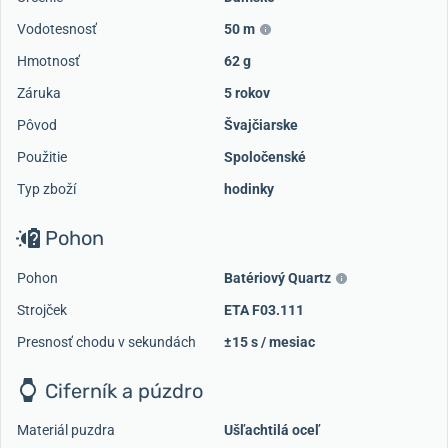
Vodotesnosť
50 m
Hmotnosť
62 g
Záruka
5 rokov
Pôvod
Švajčiarske
Použitie
Spoločenské
Typ zboží
hodinky
Pohon
Pohon
Batériový Quartz
Strojček
ETA F03.111
Presnosť chodu v sekundách
±15 s / mesiac
Ciferník a púzdro
Materiál puzdra
Ušľachtilá oceľ