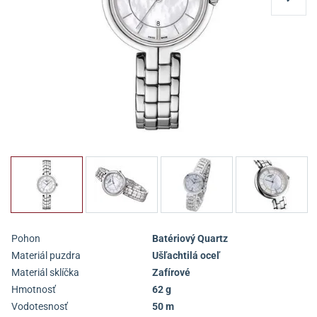
Pohon
Batériový Quartz
Materiál puzdra
Ušľachtilá oceľ
Materiál sklíčka
Zafírové
Hmotnosť
62 g
Vodotesnosť
50 m