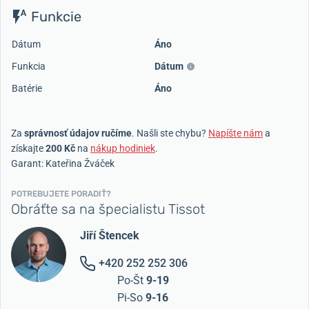
Funkcie
Dátum
Áno
Funkcia
Dátum
Batérie
Áno
Za
správnosť údajov ručíme
. Našli ste chybu?
Napíšte nám
a
získajte
200 Kč
na
nákup hodiniek
.
Garant: Kateřina Žváček
POTREBUJETE PORADIŤ?
Obráťte sa na špecialistu Tissot
Jiří Štencek
+420 252 252 306
Po-Št
9-19
Pi-So
9-16