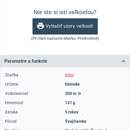
Nie ste si istí veľkosťou?
Vytlačiť vzory veľkostí
(Pri tlači nastavte Mierku: Predvolené)
Parametre a funkcie
Značka
Edox
Určenie
Dámske
Vodotesnosť
200 m
Hmotnosť
137 g
Záruka
5 rokov
Pôvod
Švajčiarske