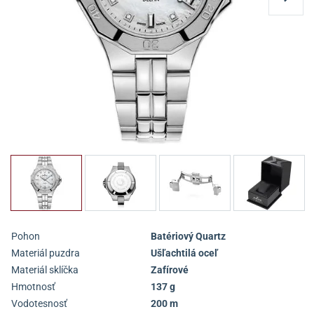
Pohon
Batériový Quartz
Materiál puzdra
Ušľachtilá oceľ
Materiál sklíčka
Zafírové
Hmotnosť
137 g
Vodotesnosť
200 m