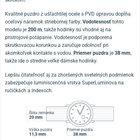
Kvalitné puzdro z ušľachtilej ocele s PVD úpravou dopĺňa
oceľový náramok striebornej farby.
Vodotesnosť
tohto
modelu je
200 m
, takže hodinky sú vhodné aj na
prístrojové potápanie. Vodotesnosť je podporená
skrutkovacou korunkou a zaručuje odolnosť pri
akomkoľvek kontakte s vodou.
Priemer puzdra
je
38 mm
,
takže ide o stredne veľké dámske hodinky.
Lepšiu čitateľnosť aj za zhoršených svetelných podmienok
zabezpečuje luminiscenčná vrstva SuperLuminova na
ručičkách a indexoch.
Šírka remienka
20 mm
Výška puzdra
Priemer puzdra
11,3 mm
38 mm