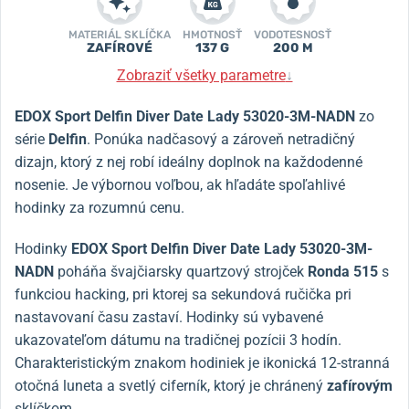
MATERIÁL SKLÍČKA
HMOTNOSŤ
VODOTESNOSŤ
ZAFÍROVÉ
137 G
200 M
Zobraziť všetky parametre
↓
EDOX Sport Delfin Diver Date Lady 53020-3M-NADN
zo
série
Delfin
. Ponúka nadčasový a zároveň netradičný
dizajn, ktorý z nej robí ideálny doplnok na každodenné
nosenie. Je výbornou voľbou, ak hľadáte spoľahlivé
hodinky za rozumnú cenu.
Hodinky
EDOX Sport Delfin Diver Date Lady 53020-3M-
NADN
poháňa švajčiarsky quartzový strojček
Ronda 515
s
funkciou hacking, pri ktorej sa sekundová ručička pri
nastavovaní času zastaví. Hodinky sú vybavené
ukazovateľom dátumu na tradičnej pozícii 3 hodín.
Charakteristickým znakom hodiniek je ikonická 12-stranná
otočná luneta a svetlý ciferník, ktorý je chránený
zafírovým
sklíčkom.