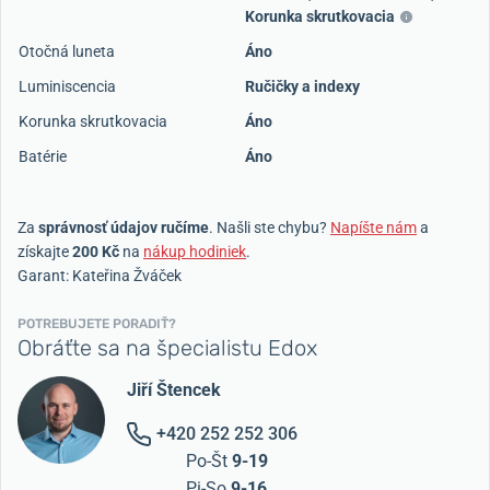
Korunka skrutkovacia
Otočná luneta
Áno
Luminiscencia
Ručičky a indexy
Korunka skrutkovacia
Áno
Batérie
Áno
Za
správnosť údajov ručíme
. Našli ste chybu?
Napíšte nám
a
získajte
200 Kč
na
nákup hodiniek
.
Garant: Kateřina Žváček
POTREBUJETE PORADIŤ?
Obráťte sa na špecialistu Edox
Jiří Štencek
+420 252 252 306
Po-Št
9-19
Pi-So
9-16