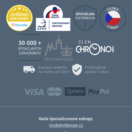
Doprava zadarmo
Prodloužená
na všetko od 120 €
záruka 5 rokov
Naše špecializované eshopy:
HodinkyWenger.cz
•