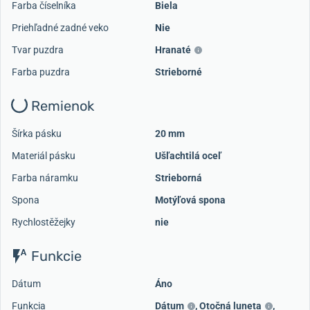
Farba číselníka
Biela
Priehľadné zadné veko
Nie
Tvar puzdra
Hranaté
Farba puzdra
Strieborné
Remienok
Šírka pásku
20 mm
Materiál pásku
Ušľachtilá oceľ
Farba náramku
Strieborná
Spona
Motýľová spona
Rychlostěžejky
nie
Funkcie
Dátum
Áno
Funkcia
Dátum
,
Otočná luneta
,