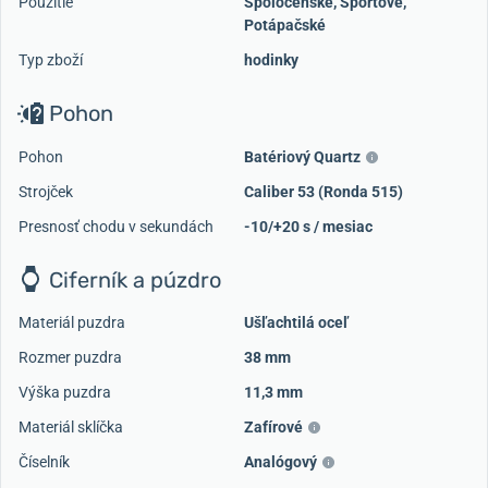
Použitie
Spoločenské
,
Športové
,
Potápačské
Typ zboží
hodinky
Pohon
Pohon
Batériový Quartz
Strojček
Caliber 53 (Ronda 515)
Presnosť chodu v sekundách
-10/+20 s / mesiac
Ciferník a púzdro
Materiál puzdra
Ušľachtilá oceľ
Rozmer puzdra
38 mm
Výška puzdra
11,3 mm
Materiál sklíčka
Zafírové
Číselník
Analógový