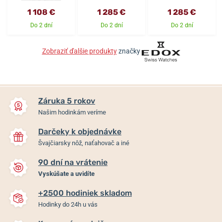
1 108 €
1 285 €
1 285 €
Do 2 dní
Do 2 dní
Do 2 dní
Zobraziť ďalšie produkty
značky
Záruka 5 rokov
Našim hodinkám veríme
Darčeky k objednávke
Švajčiarsky nôž, naťahovač a iné
90 dní na vrátenie
Vyskúšate a uvidíte
+2500 hodiniek skladom
Hodinky do 24h u vás