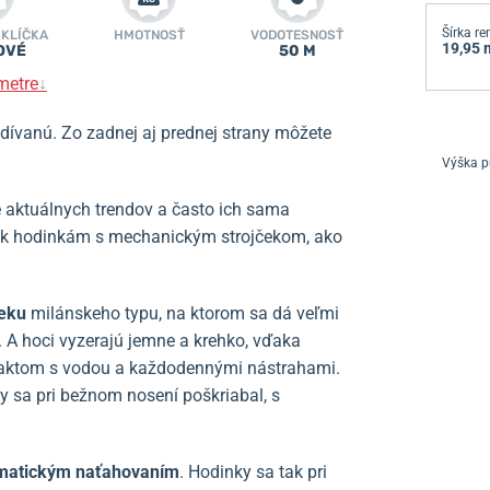
Šírka r
SKLÍČKA
HMOTNOSŤ
VODOTESNOSŤ
19,95
OVÉ
50 M
metre
↓
dívanú. Zo zadnej aj prednej strany môžete
Výška p
 aktuálnych trendov a často ich sama
 sa k hodinkám s mechanickým strojčekom, ako
čeku
milánskeho typu, na ktorom sa dá veľmi
. A hoci vyzerajú jemne a krehko, vďaka
taktom s vodou a každodennými nástrahami.
 by sa pri bežnom nosení poškriabal, s
omatickým naťahovaním
. Hodinky sa tak pri