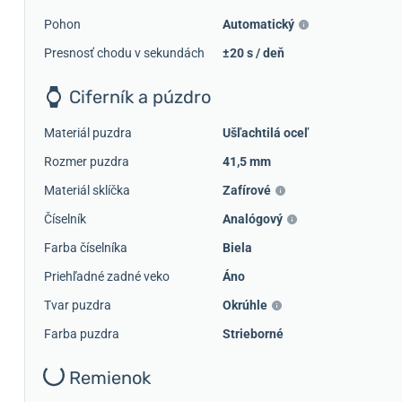
Pohon
Automatický
Presnosť chodu v sekundách
±20 s / deň
Ciferník a púzdro
Materiál puzdra
Ušľachtilá oceľ
Rozmer puzdra
41,5 mm
Materiál sklíčka
Zafírové
Číselník
Analógový
Farba číselníka
Biela
Priehľadné zadné veko
Áno
Tvar puzdra
Okrúhle
Farba puzdra
Strieborné
Remienok