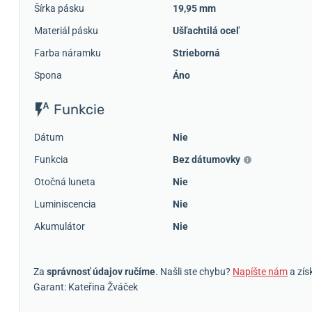
Šírka pásku
19,95 mm
Materiál pásku
Ušľachtilá oceľ
Farba náramku
Strieborná
Spona
Áno
Funkcie
Dátum
Nie
Funkcia
Bez dátumovky
Otočná luneta
Nie
Luminiscencia
Nie
Akumulátor
Nie
Za
správnosť údajov ručíme
. Našli ste chybu?
Napíšte nám
a zís
Garant: Kateřina Žváček