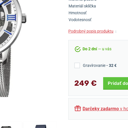
Materiál sklíčka
Hmotnosť
Vodotesnosť
Podrobný popis produktu
↓
Do 2 dní
— u vás
Gravírovanie
- 32 €
249 €
Pridať do
Darčeky zadarmo
v ho