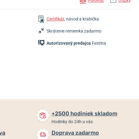
Porovnať
Otázky
Certifikát
, návod a krabička
Skrátenie remienka zadarmo
Autorizovaný predajca
Festina
299 €
189 €
99 €
Skladom
Skladom
Skladom
+2500 hodiniek skladom
Hodinky do 24h u vás
va
Doprava zadarmo