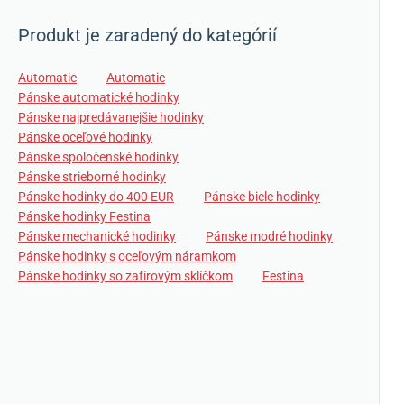
Produkt je zaradený do kategórií
Automatic
Automatic
Pánske automatické hodinky
Pánske najpredávanejšie hodinky
Pánske oceľové hodinky
Pánske spoločenské hodinky
Pánske strieborné hodinky
Pánske hodinky do 400 EUR
Pánske biele hodinky
Pánske hodinky Festina
Pánske mechanické hodinky
Pánske modré hodinky
Pánske hodinky s oceľovým náramkom
Pánske hodinky so zafírovým sklíčkom
Festina