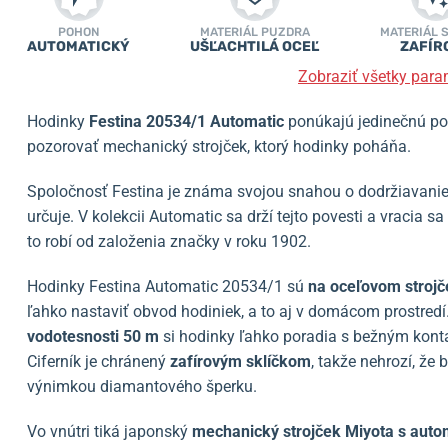
POHON
MATERIÁL PUZDRA
MATERIÁL 
AUTOMATICKÝ
UŠĽACHTILÁ OCEĽ
ZAFÍR
Zobraziť všetky para
Hodinky
Festina 20534/1
Automatic
ponúkajú jedinečnú po
pozorovať mechanický strojček, ktorý hodinky poháňa.
Spoločnosť Festina je známa svojou snahou o dodržiavanie
určuje. V kolekcii Automatic sa drží tejto povesti a vracia
to robí od založenia značky v roku 1902.
Hodinky Festina Automatic 20534/1 sú
na oceľovom stroj
ľahko nastaviť obvod hodiniek, a to aj v domácom prostredí
vodotesnosti 50 m
si hodinky ľahko poradia s bežným kon
Ciferník je chránený
zafírovým sklíčkom
, takže nehrozí, že
výnimkou diamantového šperku.
Vo vnútri tiká japonský
mechanický strojček Miyota s aut