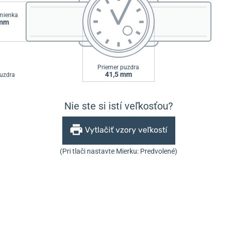
emienka
 mm
Priemer puzdra
41,5 mm
uzdra
Nie ste si istí veľkosťou?
Vytlačiť vzory veľkostí
(Pri tlači nastavte Mierku: Predvolené)