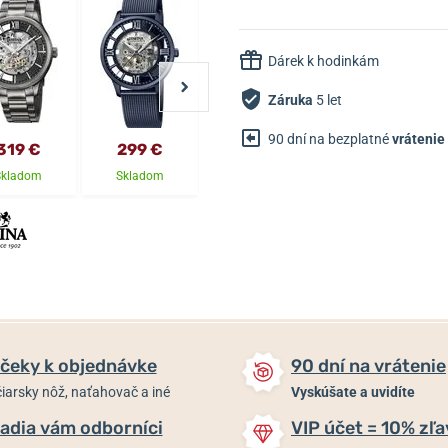
Dárek k hodinkám
Záruka
5 let
90 dní na bezplatné
vrátenie
319 €
299 €
269 €
269 €
Skladom
Skladom
Skladom
Skladom
čeky k objednávke
90 dní na vrátenie
iarsky nôž, naťahovač a iné
Vyskúšate a uvidíte
adia vám odborníci
VIP účet = 10% zľa