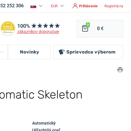
252 252 306
EUR
Prihlásenie
Registrácia
100%
0
0 €
zákazníkov doporučuje
Novinky
Sprievodca
výberom
omatic Skeleton
Automatický
Ušľachtilá oceľ