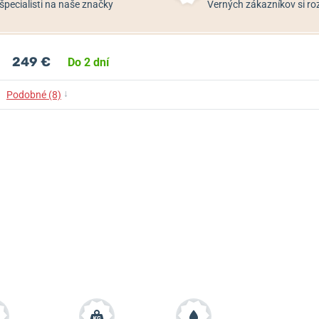
špecialisti na naše značky
Verných zákazníkov si 
249 €
Do 2 dní
↓
Podobné (8)