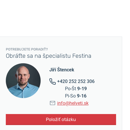
POTREBUJETE PORADIŤ?
Obráťte sa na špecialistu Festina
Jiří Štencek
+420 252 252 306
Po-Št
9-19
Pi-So
9-16
info@helveti.sk
Položiť otázku