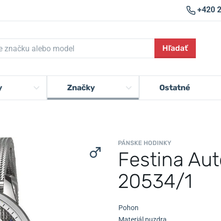
+420 
Hľadať
y
Značky
Ostatné
PÁNSKE HODINKY
Festina Aut
20534/1
Pohon
Materiál puzdra