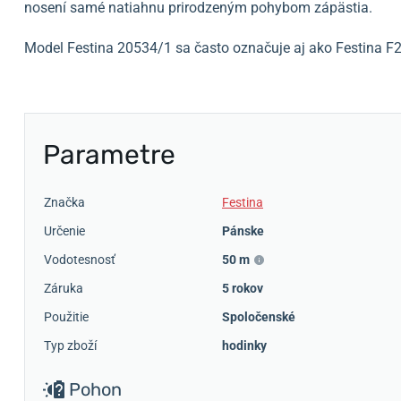
nosení samé natiahnu prirodzeným pohybom zápästia.
Model Festina 20534/1 sa často označuje aj ako Festina F
Parametre
Značka
Festina
Určenie
Pánske
Vodotesnosť
50 m
Záruka
5 rokov
Použitie
Spoločenské
Typ zboží
hodinky
Pohon