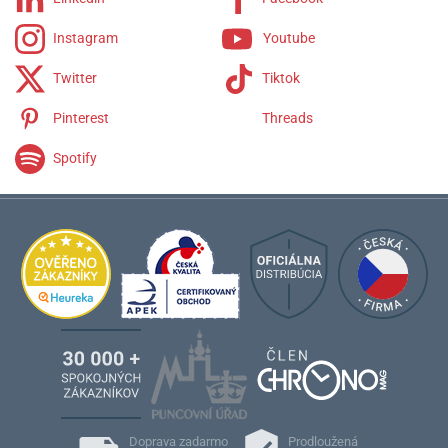
Instagram
Youtube
Twitter
Tiktok
Pinterest
Threads
Spotify
Doprava zadarmo
Prodloužená