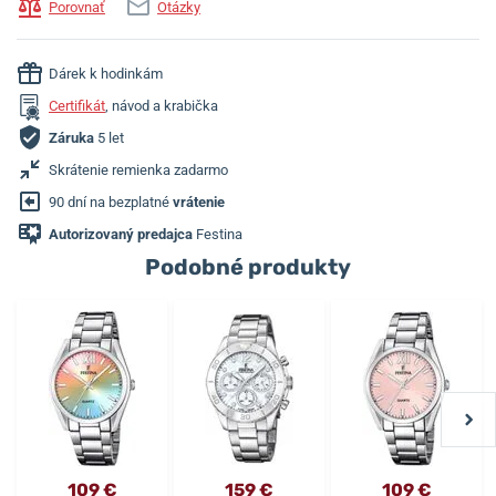
Porovnať
Otázky
Dárek k hodinkám
Certifikát
, návod a krabička
Záruka
5 let
Skrátenie remienka zadarmo
90 dní na bezplatné
vrátenie
Autorizovaný predajca
Festina
Podobné produkty
109 €
159 €
109 €