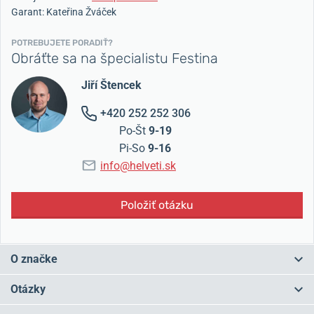
Garant: Kateřina Žváček
POTREBUJETE PORADIŤ?
Obráťte sa na špecialistu Festina
Jiří Štencek
+420 252 252 306
Po-Št
9-19
Pi-So
9-16
info@helveti.sk
Položiť otázku
O značke
Korene značky Festina siahajú do Švajčiarska roku 1902, kde táto
Otázky
značka vzniká.
Následne sa cez niekoľko majiteľov dostáva pod
španielsku nadvládu.
Časť produkcie je ale stále kompletovaná vo