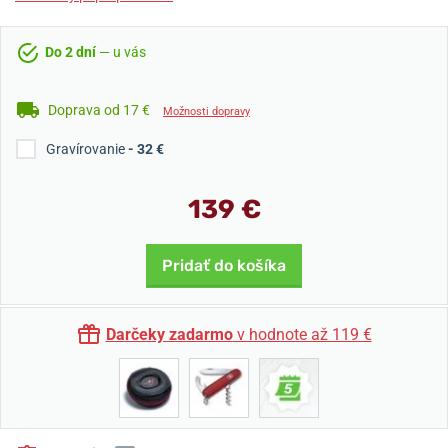
Do 2 dní
— u vás
Doprava od 17 €
Možnosti dopravy
Gravírovanie
- 32 €
139 €
Pridať do košíka
Darčeky zadarmo
v hodnote až 119 €