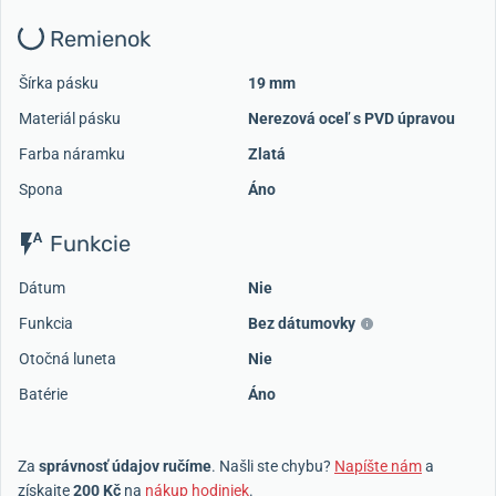
Remienok
Šírka pásku
19 mm
Materiál pásku
Nerezová oceľ s PVD úpravou
Farba náramku
Zlatá
Spona
Áno
Funkcie
Dátum
Nie
Funkcia
Bez dátumovky
Otočná luneta
Nie
Batérie
Áno
Za
správnosť údajov ručíme
. Našli ste chybu?
Napíšte nám
a
získajte
200 Kč
na
nákup hodiniek
.