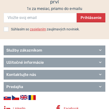
prví
Connected D
Chronograph
1x za mesiac, priamo do e-mailu
Chrono bike
Prihlásenie
Chrono Sport
Elegance
Extra
Súhlasím so
zasielaním
zaujímavých noviniek.
Služby zákazníkom
Užitočné informácie
Kontaktujte nás
Predajňa
Linkedin
Facebook