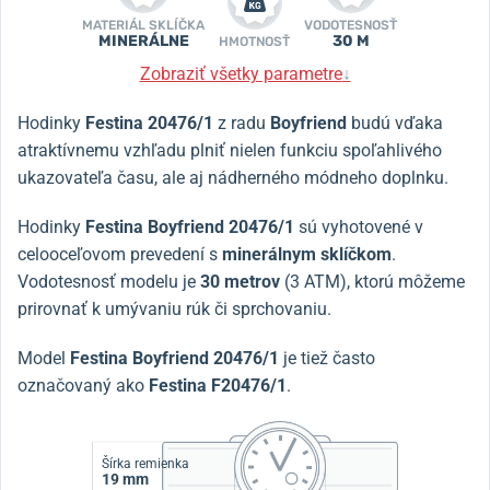
MATERIÁL SKLÍČKA
VODOTESNOSŤ
MINERÁLNE
30 M
HMOTNOSŤ
Zobraziť všetky parametre
↓
Hodinky
Festina 20476/1
z radu
Boyfriend
budú vďaka
atraktívnemu vzhľadu plniť nielen funkciu spoľahlivého
ukazovateľa času, ale aj nádherného módneho doplnku.
Hodinky
Festina Boyfriend 20476/1
sú vyhotovené v
celooceľovom prevedení s
minerálnym sklíčkom
.
Vodotesnosť modelu je
30 metrov
(3 ATM), ktorú môžeme
prirovnať k umývaniu rúk či sprchovaniu.
Model
Festina Boyfriend 20476/1
je tiež často
označovaný ako
Festina F20476/1
.
Šírka remienka
19 mm