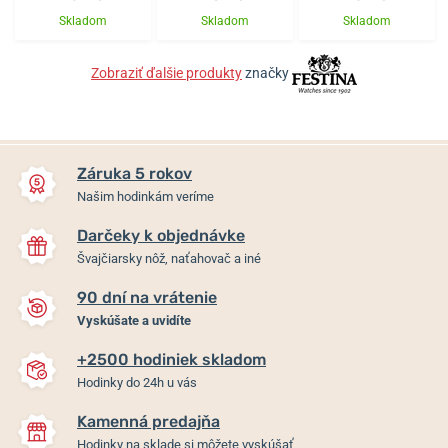
Skladom
Skladom
Skladom
Zobraziť ďalšie produkty
značky
Záruka 5 rokov
Našim hodinkám veríme
Darčeky k objednávke
Švajčiarsky nôž, naťahovač a iné
90 dní na vrátenie
Vyskúšate a uvidíte
+2500 hodiniek skladom
Hodinky do 24h u vás
Kamenná predajňa
Hodinky na sklade si môžete vyskúšať