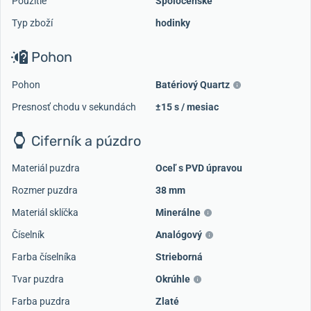
Použitie
Spoločenské
Typ zboží
hodinky
Pohon
Pohon
Batériový Quartz
Presnosť chodu v sekundách
±15 s / mesiac
Ciferník a púzdro
Materiál puzdra
Oceľ s PVD úpravou
Rozmer puzdra
38 mm
Materiál sklíčka
Minerálne
Číselník
Analógový
Farba číselníka
Strieborná
Tvar puzdra
Okrúhle
Farba puzdra
Zlaté