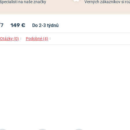
špecialisti na naše značky
Verných zákazníkov si 
/7
149 €
Do 2-3 týdnů
↓
↓
Otázky (0)
Podobné (4)