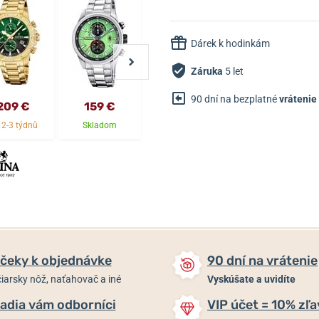
Dárek k hodinkám
Záruka
5 let
90 dní na bezplatné
vrátenie
209 €
159 €
169 €
179 €
 2-3 týdnů
Skladom
Skladom
Skladom
čeky k objednávke
90 dní na vrátenie
iarsky nôž, naťahovač a iné
Vyskúšate a uvidíte
adia vám odborníci
VIP účet = 10% zľa