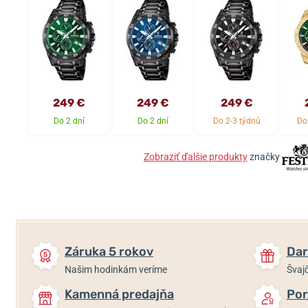
249 €
249 €
249 €
Do 2 dní
Do 2 dní
Do 2-3 týdnů
Do
Zobraziť ďalšie produkty
značky
Záruka 5 rokov
Dar
Našim hodinkám veríme
Švajč
Kamenná predajňa
Por