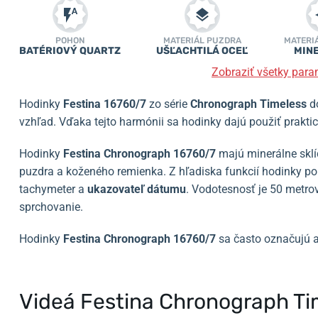
POHON
MATERIÁL PUZDRA
MATERI
BATÉRIOVÝ QUARTZ
UŠĽACHTILÁ OCEĽ
MIN
Zobraziť všetky para
Hodinky
Festina 16760/7
zo série
Chronograph
Timeless
do
vzhľad. Vďaka tejto harmónii sa hodinky dajú použiť prakticky
Hodinky
Festina Chronograph 16760/7
majú minerálne sklí
puzdra a koženého remienka.
Z hľadiska funkcií hodinky po
tachymeter a
ukazovateľ dátumu
. Vodotesnosť je 50 metro
sprchovanie.
Hodinky
Festina Chronograph 16760/7
sa často označujú 
Videá Festina Chronograph Ti