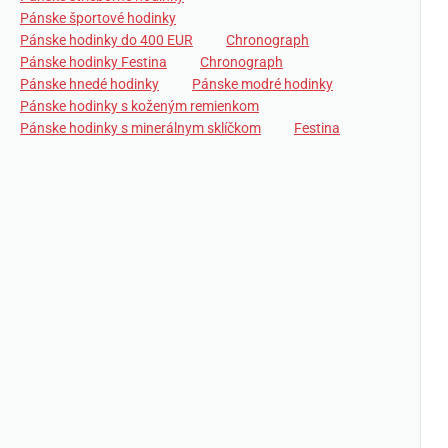
Pánske športové hodinky
Pánske hodinky do 400 EUR
Chronograph
Pánske hodinky Festina
Chronograph
Pánske hnedé hodinky
Pánske modré hodinky
Pánske hodinky s koženým remienkom
Pánske hodinky s minerálnym sklíčkom
Festina