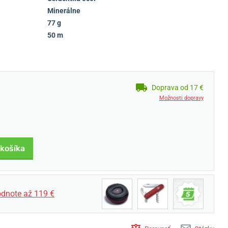
Minerálne
77 g
50 m
Doprava od 17 €
Možnosti dopravy
 košíka
dnote až 119 €