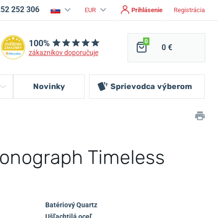
252 252 306
EUR
Prihlásenie
Registrácia
100%
0
0 €
zákazníkov doporučuje
Novinky
Sprievodca
výberom
ronograph Timeless
Batériový Quartz
Ušľachtilá oceľ