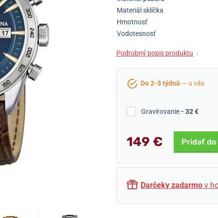
Materiál sklíčka
Hmotnosť
Vodotesnosť
Podrobný popis produktu
↓
Do 2-3 týdnů
— u vás
Gravírovanie
- 32 €
149 €
Pridať do
Darčeky zadarmo
v ho