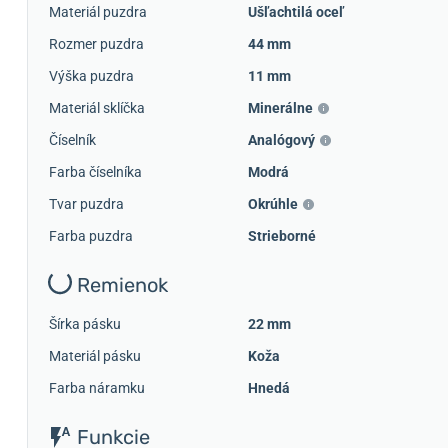
Materiál puzdra
Ušľachtilá oceľ
Rozmer puzdra
44 mm
Výška puzdra
11 mm
Materiál sklíčka
Minerálne
Číselník
Analógový
Farba číselníka
Modrá
Tvar puzdra
Okrúhle
Farba puzdra
Strieborné
Remienok
Šírka pásku
22 mm
Materiál pásku
Koža
Farba náramku
Hnedá
Funkcie