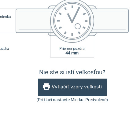
emienka
uzdra
Priemer puzdra
44 mm
Nie ste si istí veľkosťou?
Vytlačiť vzory veľkostí
(Pri tlači nastavte Mierku: Predvolené)