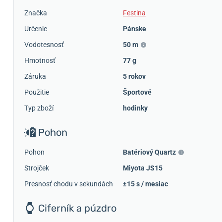
Značka
Festina
Určenie
Pánske
Vodotesnosť
50 m
Hmotnosť
77 g
Záruka
5 rokov
Použitie
Športové
Typ zboží
hodinky
Pohon
Pohon
Batériový Quartz
Strojček
Miyota JS15
Presnosť chodu v sekundách
±15 s / mesiac
Ciferník a púzdro