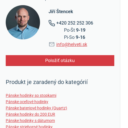
Jiří Štencek
+420 252 252 306
Po-Št
9-19
Pi-So
9-16
info@helveti.sk
Položiť otázku
Produkt je zaradený do kategórií
Pánske hodinky so stopkami
Pánske oceľové hodinky
Pánske bateriové hodinky (Quartz)
Pánske hodinky do 200 EUR
Pánske hodinky s dátumom
Pánske strieborné hodinky