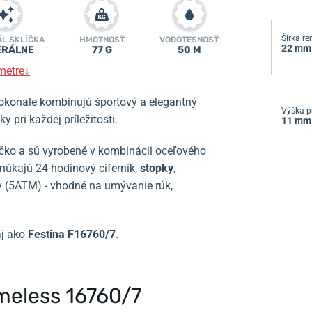
Šírka r
ÁL SKLÍČKA
HMOTNOSŤ
VODOTESNOSŤ
22 mm
ERÁLNE
77 G
50 M
metre
↓
konale kombinujú športový a elegantný
Výška p
 pri každej príležitosti.
11 mm
čko a sú vyrobené v kombinácii oceľového
núkajú 24-hodinový ciferník,
stopky
,
v (5ATM) - vhodné na umývanie rúk,
aj ako
Festina F16760/7
.
meless 16760/7