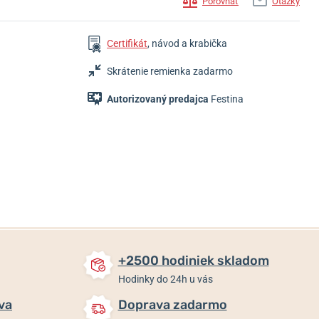
Porovnať
Otázky
Certifikát
, návod a krabička
Skrátenie remienka zadarmo
Autorizovaný predajca
Festina
269 €
189 €
159 €
Skladom
Skladom
Skladom
+2500 hodiniek skladom
Hodinky do 24h u vás
va
Doprava zadarmo