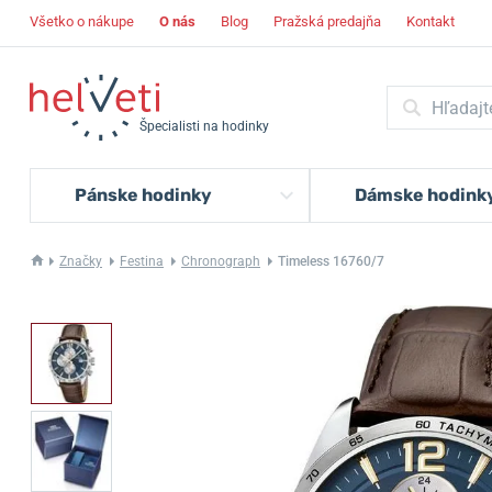
Všetko o nákupe
O nás
Blog
Pražská predajňa
Kontakt
Špecialisti na hodinky
Pánske hodinky
Dámske hodink
Značky
Festina
Chronograph
Timeless 16760/7