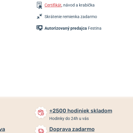
Certifikát
, návod a krabička
Skrátenie remienka zadarmo
Autorizovaný predajca
Festina
99 €
109 €
109 €
Skladom
Skladom
Skladom
+2500 hodiniek skladom
Hodinky do 24h u vás
va
Doprava zadarmo