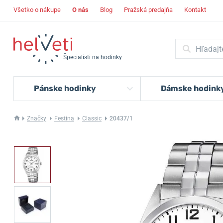
Všetko o nákupe
O nás
Blog
Pražská predajňa
Kontakt
Špecialisti na hodinky
Pánske hodinky
Dámske hodink
Značky
Festina
Classic
20437/1