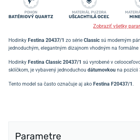
POHON
MATERIÁL PUZDRA
MATERI
BATÉRIOVÝ QUARTZ
UŠĽACHTILÁ OCEĽ
MIN
Zobraziť všetky para
Hodinky
Festina 20437/1
zo série
Classic
sú moderným pán
jednoduchým, elegantným dizajnom vhodným na formálne pr
Hodinky
Festina
Classic 20437/1
sú vyrobené v celooceľovo
sklíčkom, je vybavený jednoduchou
dátumovkou
na pozícii 
Tento model sa často označuje aj ako
Festina F20437/1
.
Parametre