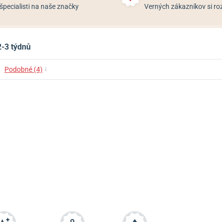
špecialisti na naše značky
Verných zákazníkov si 
2-3 týdnů
↓
Podobné (4)