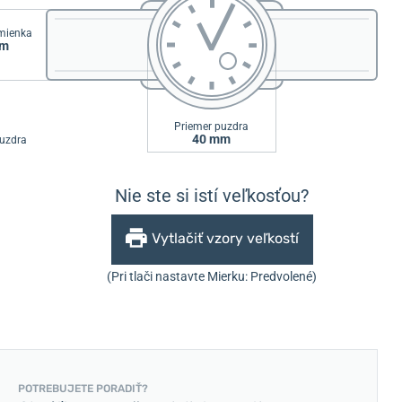
emienka
mm
Priemer puzdra
40 mm
uzdra
Nie ste si istí veľkosťou?
Vytlačiť vzory veľkostí
(Pri tlači nastavte Mierku: Predvolené)
POTREBUJETE PORADIŤ?