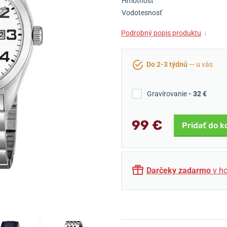
Hmotnosť
Vodotesnosť
Podrobný popis produktu
↓
Do 2-3 týdnů
— u vás
Gravírovanie
- 32 €
99 €
Pridať do k
Darčeky zadarmo
v ho