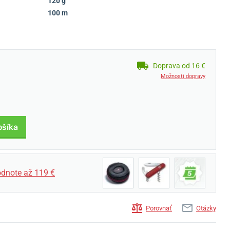
120 g
100 m
Doprava od 16 €
Možnosti dopravy
ošíka
dnote až 119 €
Porovnať
Otázky