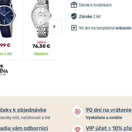
Dárek k hodinkám
Záruka
2 let
90 dní na bezplatné
vrátenie
109 €
99 €
109 €
109 €
76,30 €
Do 2 dní
Skladom
Skladom
Skladom
čeky k objednávke
90 dní na vrátenie
iarsky nôž, naťahovač a iné
Vyskúšate a uvidíte
adia vám odborníci
VIP účet = 10% zľa