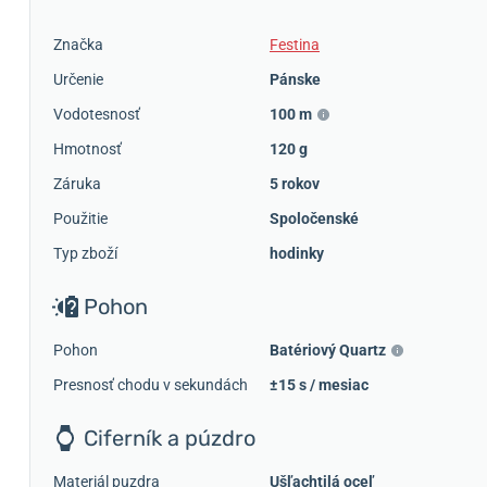
Značka
Festina
Určenie
Pánske
Vodotesnosť
100 m
Hmotnosť
120 g
Záruka
5 rokov
Použitie
Spoločenské
Typ zboží
hodinky
Pohon
Pohon
Batériový Quartz
Presnosť chodu v sekundách
±15 s / mesiac
Ciferník a púzdro
Materiál puzdra
Ušľachtilá oceľ