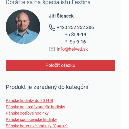
Obráťte sa na špecialistu Festina
Jiří Štencek
+420 252 252 306
Po-Št
9-19
Pi-So
9-16
info@helveti.sk
Položiť otázku
Produkt je zaradený do kategórií
Pánske hodinky do 80 EUR
Pánske najpredávanejšie hodinky
Pánske oceľové hodinky
Pánske spoločenské hodinky
Pánske bateriové hodinky (Quartz)