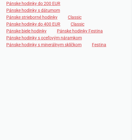
Pánske hodinky do 200 EUR
Pánske hodinky s dátumom
Pánske strieborné hodinky
Classic
Pánske hodinky do 400 EUR
Classic
Pánske biele hodinky
Pánske hodinky Festina
Pánske hodinky s oceľovým náramkom
Pánske hodinky s minerálnym sklíčkom
Festina