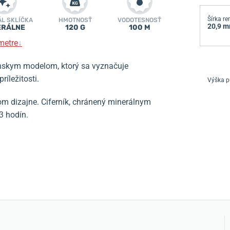
Šírka r
ÁL SKLÍČKA
HMOTNOSŤ
VODOTESNOSŤ
20,9 
ERÁLNE
120 G
100 M
metre
↓
skym modelom, ktorý sa vyznačuje
íležitosti.
Výška p
m dizajne. Ciferník, chránený minerálnym
3 hodín.