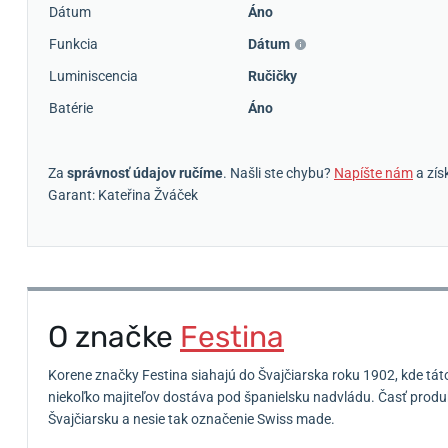
Dátum
Áno
Funkcia
Dátum
Luminiscencia
Ručičky
Batérie
Áno
Za
správnosť údajov ručíme
. Našli ste chybu?
Napíšte nám
a zís
Garant: Kateřina Žváček
O značke
Festina
Korene značky Festina siahajú do Švajčiarska roku 1902, kde tát
niekoľko majiteľov dostáva pod španielsku nadvládu.
Časť produk
Švajčiarsku a nesie tak označenie Swiss made.