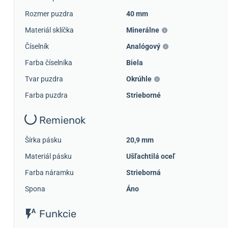
Rozmer puzdra
40 mm
Materiál sklíčka
Minerálne
Číselník
Analógový
Farba číselníka
Biela
Tvar puzdra
Okrúhle
Farba puzdra
Strieborné
Remienok
Šírka pásku
20,9 mm
Materiál pásku
Ušľachtilá oceľ
Farba náramku
Strieborná
Spona
Áno
Funkcie