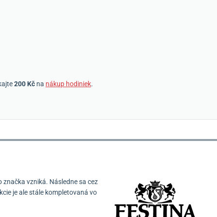
kajte
200 Kč
na
nákup hodiniek
.
o značka vzniká.
Následne sa cez
cie je ale stále kompletovaná vo