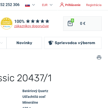
252 252 306
EUR
Prihlásenie
Registrácia
100%
0
0 €
zákazníkov doporučuje
Novinky
Sprievodca
výberom
ssic 20437/1
Batériový Quartz
Ušľachtilá oceľ
Minerálne