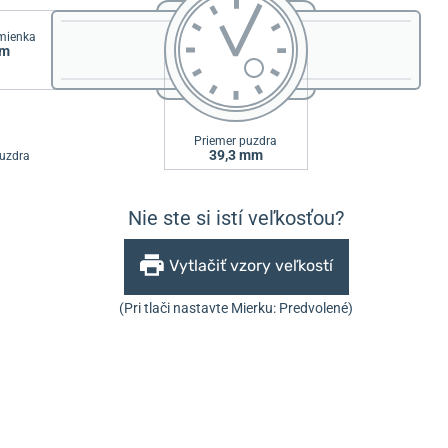
emienka
mm
Priemer puzdra
39,3 mm
uzdra
Nie ste si istí veľkosťou?
Vytlačiť vzory veľkostí
(Pri tlači nastavte Mierku: Predvolené)