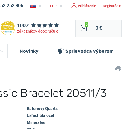
252 252 306
EUR
Prihlásenie
Registrácia
100%
0
0 €
zákazníkov doporučuje
Novinky
Sprievodca
výberom
ssic Bracelet 20511/3
Batériový Quartz
Ušľachtilá oceľ
Minerálne