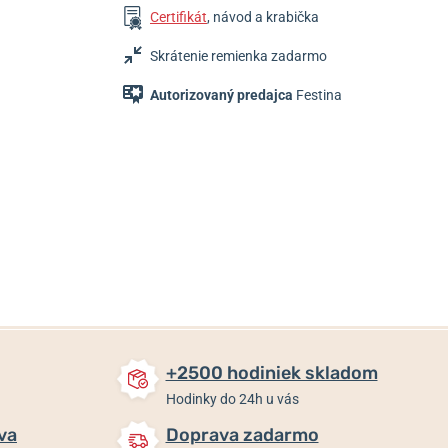
Certifikát
, návod a krabička
Skrátenie remienka zadarmo
Autorizovaný predajca
Festina
109 €
109 €
109 €
Skladom
Skladom
Skladom
+2500 hodiniek skladom
Hodinky do 24h u vás
va
Doprava zadarmo