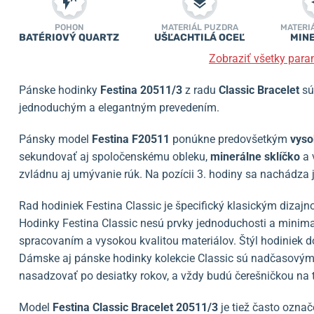
POHON
MATERIÁL PUZDRA
MATERI
BATÉRIOVÝ QUARTZ
UŠĽACHTILÁ OCEĽ
MIN
Zobraziť všetky para
Pánske hodinky
Festina 20511/3
z radu
Classic Bracelet
sú
jednoduchým a elegantným prevedením.
Pánsky model
Festina F20511
ponúkne predovšetkým
vyso
sekundovať aj spoločenskému obleku,
minerálne sklíčko
a 
zvládnu aj umývanie rúk. Na pozícii 3. hodiny sa nachádz
Rad hodiniek Festina Classic je špecifický klasickým dizaj
Hodinky Festina Classic nesú prvky jednoduchosti a minimal
spracovaním a vysokou kvalitou materiálov. Štýl hodiniek d
Dámske aj pánske hodinky kolekcie Classic sú nadčasový
nasadzovať po desiatky rokov, a vždy budú čerešničkou na 
Model
Festina Classic Bracelet 20511/3
je tiež často ozna