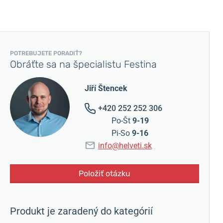
POTREBUJETE PORADIŤ?
Obráťte sa na špecialistu Festina
Jiří Štencek
+420 252 252 306
Po-Št
9-19
Pi-So
9-16
info@helveti.sk
Položiť otázku
Produkt je zaradený do kategórií