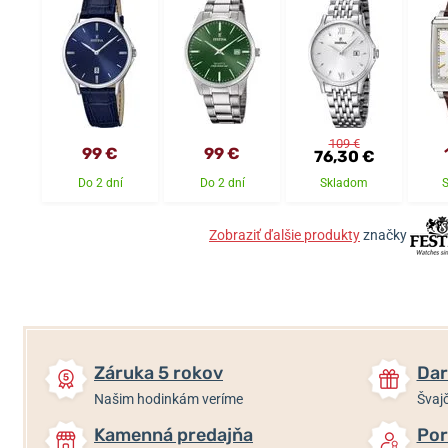
109 €
99 €
99 €
76,30 €
Do 2 dní
Do 2 dní
Skladom
Zobraziť ďalšie produkty
značky
Záruka 5 rokov
Dar
Našim hodinkám veríme
Švajč
Kamenná predajňa
Por