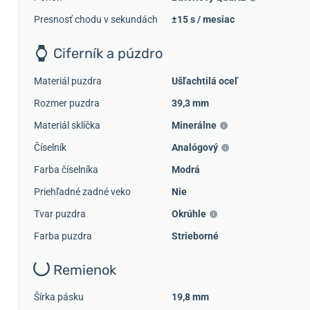
Presnosť chodu v sekundách
±15 s / mesiac
Ciferník a púzdro
Materiál puzdra
Ušľachtilá oceľ
Rozmer puzdra
39,3 mm
Materiál sklíčka
Minerálne
Číselník
Analógový
Farba číselníka
Modrá
Priehľadné zadné veko
Nie
Tvar puzdra
Okrúhle
Farba puzdra
Strieborné
Remienok
Šírka pásku
19,8 mm