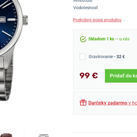
Hmotnosť
Vodotesnosť
Podrobný popis produktu
↓
Skladom 1 ks
— u vás
Gravírovanie
- 32 €
99 €
Pridať do k
Darčeky zadarmo
v ho