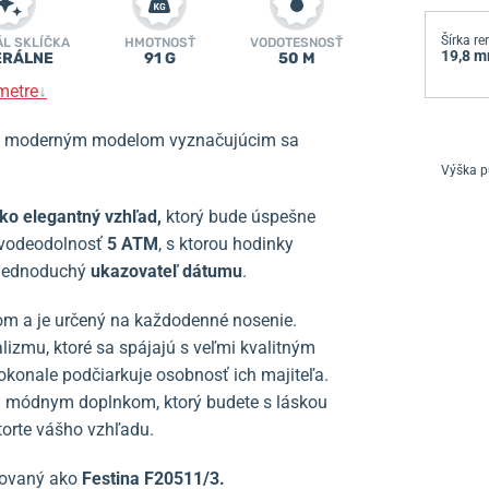
Šírka r
ÁL SKLÍČKA
HMOTNOSŤ
VODOTESNOSŤ
19,8 
ERÁLNE
91 G
50 M
metre
↓
 moderným modelom vyznačujúcim sa
Výška p
ko elegantný vzhľad,
ktorý bude úspešne
vodeodolnosť
5 ATM
, s ktorou hodinky
a jednoduchý
ukazovateľ dátumu
.
nom a je určený na každodenné nosenie.
izmu, ktoré sa spájajú s veľmi kvalitným
okonale podčiarkuje osobnosť ich majiteľa.
m módnym doplnkom, ktorý budete s láskou
torte vášho vzhľadu.
čovaný ako
Festina F20511/3.