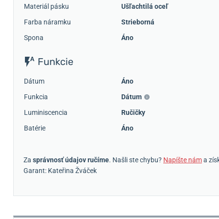
Materiál pásku
Ušľachtilá oceľ
Farba náramku
Strieborná
Spona
Áno
Funkcie
Dátum
Áno
Funkcia
Dátum
Luminiscencia
Ručičky
Batérie
Áno
Za
správnosť údajov ručíme
. Našli ste chybu?
Napíšte nám
a zís
Garant: Kateřina Žváček