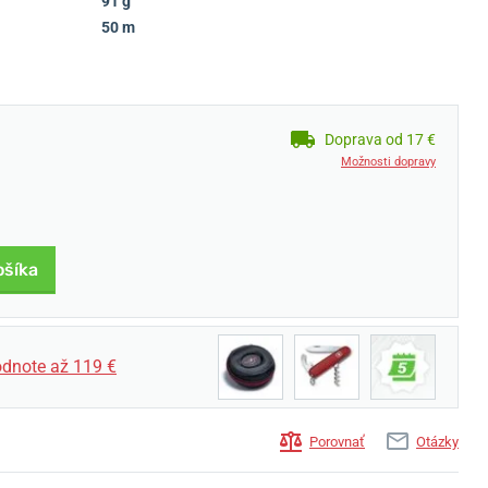
91 g
50 m
Doprava od 17 €
Možnosti dopravy
ošíka
dnote až 119 €
Porovnať
Otázky