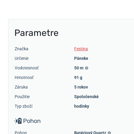
Parametre
Značka
Festina
Určenie
Pánske
Vodotesnosť
50 m
Hmotnosť
91 g
Záruka
5 rokov
Použitie
Spoločenské
Typ zboží
hodinky
Pohon
Pohon
Batériový Quartz