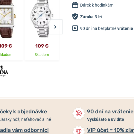
Dárek k hodinkám
Záruka
5 let
90 dní na bezplatné
vrátenie
109 €
109 €
99 €
109 €
Skladom
Skladom
Skladom
Skladom
čeky k objednávke
90 dní na vrátenie
iarsky nôž, naťahovač a iné
Vyskúšate a uvidíte
adia vám odborníci
VIP účet = 10% zľa