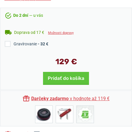
Do 2 dní
— u vás
Doprava od 17 €
Možnosti dopravy
Gravírovanie
- 32 €
129 €
Pridať do košíka
Darčeky zadarmo
v hodnote až 119 €