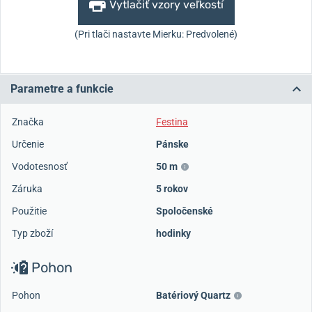
Vytlačiť vzory veľkostí
(Pri tlači nastavte Mierku: Predvolené)
Parametre a funkcie
Značka
Festina
Určenie
Pánske
Vodotesnosť
50 m
Záruka
5 rokov
Použitie
Spoločenské
Typ zboží
hodinky
Pohon
Pohon
Batériový Quartz