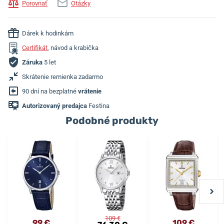
Porovnať
Otázky
Dárek k hodinkám
Certifikát
, návod a krabička
Záruka
5 let
Skrátenie remienka zadarmo
90 dní na bezplatné
vrátenie
Autorizovaný predajca
Festina
Podobné produkty
109 €
99 €
109 €