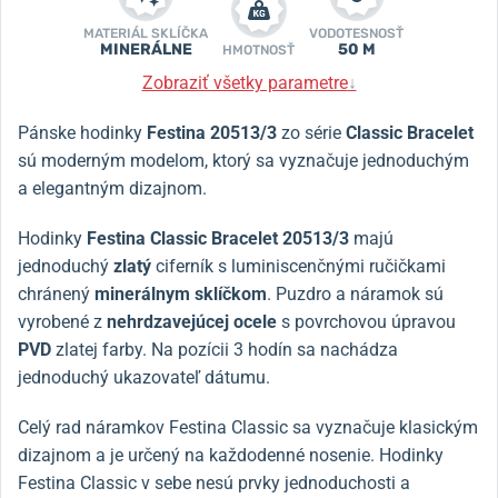
MATERIÁL SKLÍČKA
VODOTESNOSŤ
MINERÁLNE
50 M
HMOTNOSŤ
Zobraziť všetky parametre
↓
Pánske hodinky
Festina 20513/3
zo série
Classic Bracelet
sú moderným modelom, ktorý sa vyznačuje jednoduchým
a elegantným dizajnom.
Hodinky
Festina Classic Bracelet 20513/3
majú
jednoduchý
zlatý
ciferník s luminiscenčnými ručičkami
chránený
minerálnym sklíčkom
. Puzdro a náramok sú
vyrobené z
nehrdzavejúcej ocele
s povrchovou úpravou
PVD
zlatej farby. Na pozícii 3 hodín sa nachádza
jednoduchý ukazovateľ dátumu.
Celý rad náramkov Festina Classic sa vyznačuje klasickým
dizajnom a je určený na každodenné nosenie. Hodinky
Festina Classic v sebe nesú prvky jednoduchosti a