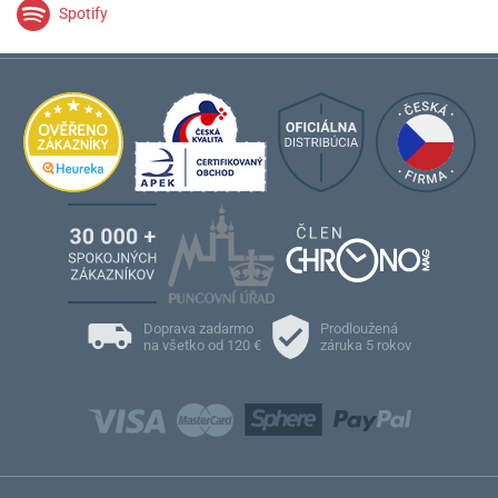
Spotify
Doprava zadarmo
Prodloužená
na všetko od 120 €
záruka 5 rokov