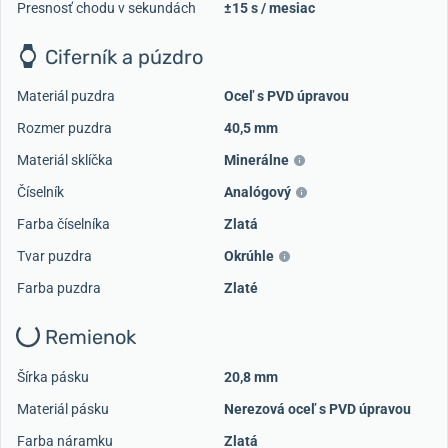
Presnosť chodu v sekundách
±15 s / mesiac
Ciferník a púzdro
Materiál puzdra
Oceľ s PVD úpravou
Rozmer puzdra
40,5 mm
Materiál sklíčka
Minerálne
Číselník
Analógový
Farba číselníka
Zlatá
Tvar puzdra
Okrúhle
Farba puzdra
Zlaté
Remienok
Šírka pásku
20,8 mm
Materiál pásku
Nerezová oceľ s PVD úpravou
Farba náramku
Zlatá