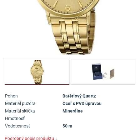
Pohon
Batériový Quartz
Materiál puzdra
Oceľ s PVD úpravou
Materiál sklíčka
Minerálne
Hmotnosť
Vodotesnosť
50 m
Podrobný popis produktu
↓