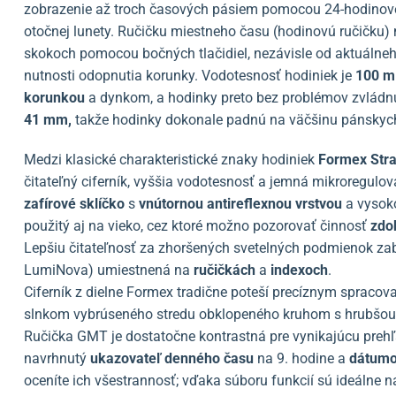
zobrazenie až troch časových pásiem pomocou 24-hodinovej 
otočnej lunety. Ručičku miestneho času (hodinovú ručičk
skokoch pomocou bočných tlačidiel, nezávisle od aktuálne
nutnosti odopnutia korunky. Vodotesnosť hodiniek je
100 m
korunkou
a dynkom, a hodinky preto bez problémov zvládnu
41 mm,
takže hodinky dokonale padnú na väčšinu pánskych
Medzi klasické charakteristické znaky hodiniek
Formex Stra
čitateľný ciferník, vyššia vodotesnosť a jemná mikroregulov
zafírové sklíčko
s
vnútornou antireflexnou vrstvou
a vysoko
použitý aj na vieko, cez ktoré možno pozorovať činnosť
zdo
Lepšiu čitateľnosť za zhoršených svetelných podmienok z
LumiNova) umiestnená na
ručičkách
a
indexoch
.
Ciferník z dielne Formex tradične poteší precíznym spracov
slnkom vybrúseného stredu obklopeného kruhom s hrubšou š
Ručička GMT je dostatočne kontrastná pre vynikajúcu prehľ
navrhnutý
ukazovateľ denného času
na 9. hodine a
dátum
oceníte ich všestrannosť; vďaka súboru funkcií sú ideálne na p