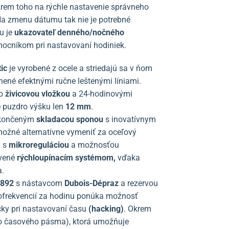
krem toho na rýchle nastavenie správneho
Na zmenu dátumu tak nie je potrebné
u je
ukazovateľ denného/nočného
omocníkom pri nastavovaní hodiniek.
ic
je vyrobené z ocele a striedajú sa v ňom
nené efektnými ručne leštenými líniami.
o
živicovou vložkou
a 24-hodinovými
 puzdro výšku len
12 mm
.
končeným
skladacou sponou
s inovatívnym
 možné alternatívne vymeniť za oceľový
u s
mikroreguláciou
a možnosťou
avené
rýchloupínacím systémom,
vďaka
a.
2892
s nástavcom
Dubois-Dépraz
a rezervou
olofrekvencií za hodinu ponúka možnosť
čky pri nastavovaní času
(hacking)
. Okrem
o časového pásma), ktorá umožňuje