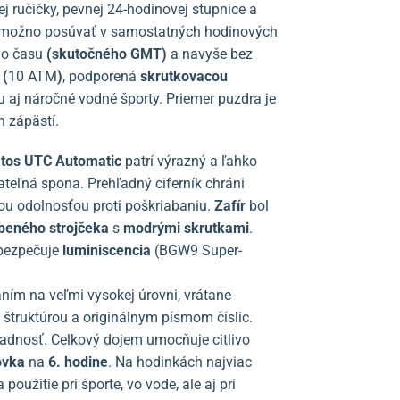
ručičky, pevnej 24-hodinovej stupnice a
u) možno posúvať v samostatných hodinových
ho času
(skutočného GMT)
a navyše bez
 (
10 ATM
)
, podporená
skrutkovacou
 aj náročné vodné športy. Priemer puzdra je
 zápästí.
tos UTC Automatic
patrí výrazný a ľahko
ateľná spona. Prehľadný ciferník chráni
u odolnosťou proti poškriabaniu.
Zafír
bol
beného strojčeka
s
modrými skrutkami
.
abezpečuje
luminiscencia
(BGW9 Super-
aním na veľmi vysokej úrovni, vrátane
truktúrou a originálnym písmom číslic.
adnosť. Celkový dojem umocňuje citlivo
ovka
na
6. hodine
. Na hodinkách najviac
oužitie pri športe, vo vode, ale aj pri