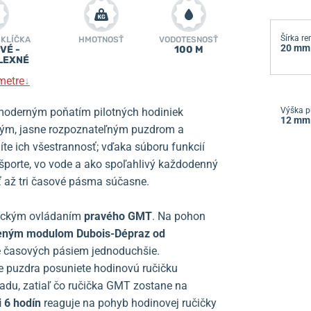
Šírka r
SKLÍČKA
HMOTNOSŤ
VODOTESNOSŤ
20 mm
VÉ -
100 M
LEXNÉ
metre
↓
oderným poňatím pilotných hodiniek
Výška p
12 mm
ným, jasne rozpoznateľným puzdrom a
te ich všestrannosť; vďaka súboru funkcií
 športe, vo vode a ako spoľahlivý každodenný
 až tri časové pásma súčasne.
tickým ovládaním
pravého GMT
. Na pohon
veným
modulom Dubois-Dépraz
od
e časových pásiem jednoduchšie.
e puzdra posuniete hodinovú ručičku
adu, zatiaľ čo ručička GMT zostane na
i 6 hodín
reaguje na pohyb hodinovej ručičky