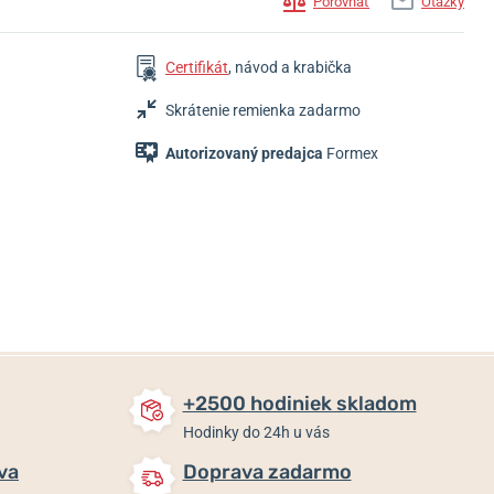
Porovnať
Otázky
Certifikát
, návod a krabička
Skrátenie remienka zadarmo
Autorizovaný predajca
Formex
160 €
1 690 €
85 €
Skladom
Skladom
Skladom
+2500 hodiniek skladom
Hodinky do 24h u vás
va
Doprava zadarmo