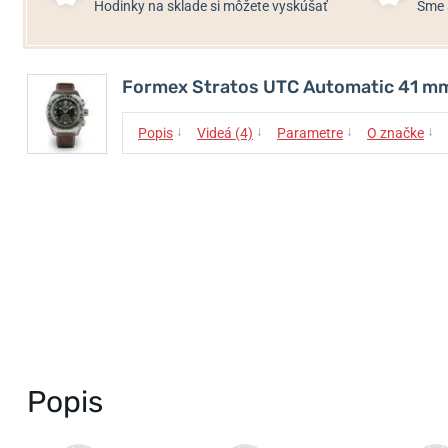
Hodinky na sklade si môžete vyskúšať
Sme 
Formex Stratos UTC Automatic 41 m
↓
↓
↓
↓
Popis
Videá (4)
Parametre
O značke
Popis