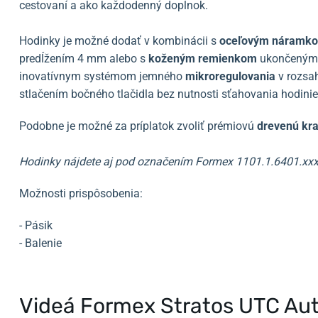
cestovaní a ako každodenný doplnok.
Hodinky je možné dodať v kombinácii s
oceľovým náramk
predĺžením 4 mm alebo s
koženým remienkom
ukončený
inovatívnym systémom jemného
mikroregulovania
v rozsa
stlačením bočného tlačidla bez nutnosti sťahovania hodiniek
Podobne je možné za príplatok zvoliť prémiovú
drevenú kr
Hodinky nájdete aj pod označením Formex 1101.1.6401.xx
Možnosti prispôsobenia:
- Pásik
- Balenie
Videá Formex Stratos UTC Au