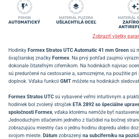
POHON
MATERIÁL PUZDRA
MATERIÁL 
AUTOMATICKÝ
UŠĽACHTILÁ OCEĽ
ZAFÍRO
ANTIREF
Zobraziť všetky para
Hodinky
Formex Stratos UTC Automatic 41 mm Green
sú m
švajčiarskej značky
Formex
. Na prvý pohľad zaujmú výraz
dokonale čitateľným ciferníkom. Na hodinkách najviac ocení
sú predurčené na cestovanie a, samozrejme, na použitie pri
doplnok. Vďaka funkcii
GMT
môžete na hodinkách sledovať
Formex Stratos UTC
sú vybavené veľmi intuitívnym a prak
hodiniek bol zvolený strojček
ETA 2892
so špeciálne upra
spoločnosti Formex
, vďaka ktorému nemôže byť nastaveni
Jednoduchým stlačením jedného z tlačidiel na bočnej stran
zobrazujúcu miestny čas o jednu hodinu dopredu alebo doz
svojom mieste.
Dátum
zobrazený
na subciferníku na pozíci