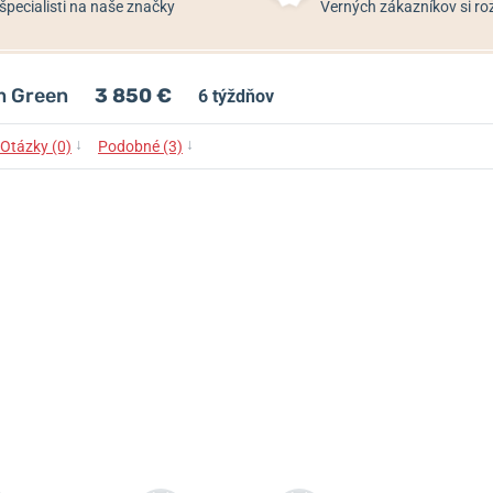
špecialisti na naše značky
Verných zákazníkov si 
m Green
3 850 €
6 týždňov
↓
↓
Otázky (0)
Podobné (3)