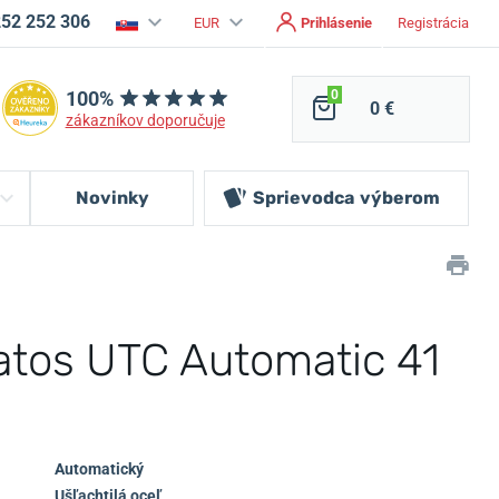
252 252 306
EUR
Prihlásenie
Registrácia
100%
0
0 €
zákazníkov doporučuje
Novinky
Sprievodca
výberom
atos UTC Automatic 41
Automatický
Ušľachtilá oceľ