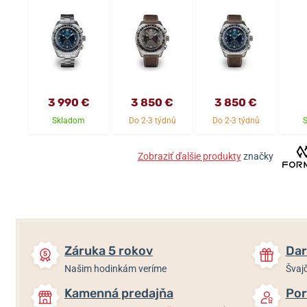
3 990 €
3 850 €
3 850 €
Skladom
Do 2-3 týdnů
Do 2-3 týdnů
Zobraziť ďalšie produkty
značky
Záruka 5 rokov
Dar
Našim hodinkám veríme
Švajč
Kamenná predajňa
Por