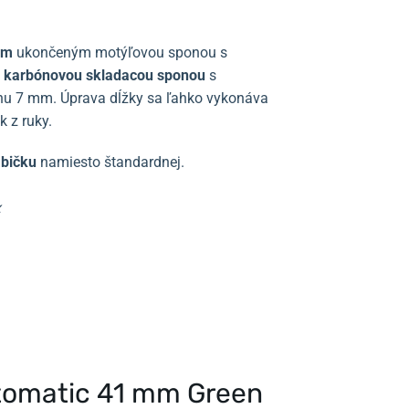
om
ukončeným motýľovou sponou s
m
karbónovou skladacou sponou
s
hu 7 mm. Úprava dĺžky sa ľahko vykonáva
 z ruky.
abičku
namiesto štandardnej.
x
tomatic 41 mm Green