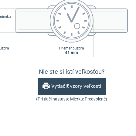
emienka
uzdra
Priemer puzdra
41 mm
Nie ste si istí veľkosťou?
Vytlačiť vzory veľkostí
(Pri tlači nastavte Mierku: Predvolené)