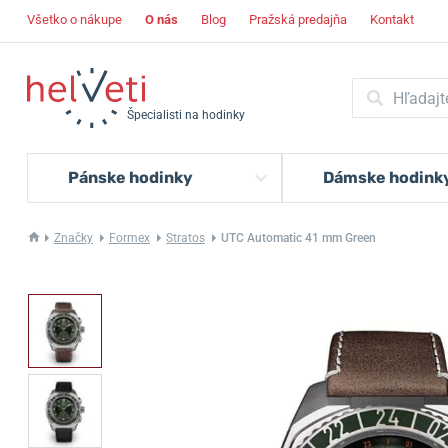
Všetko o nákupe
O nás
Blog
Pražská predajňa
Kontakt
Špecialisti na hodinky
Pánske hodinky
Dámske hodink
Značky
Formex
Stratos
UTC Automatic 41 mm Green