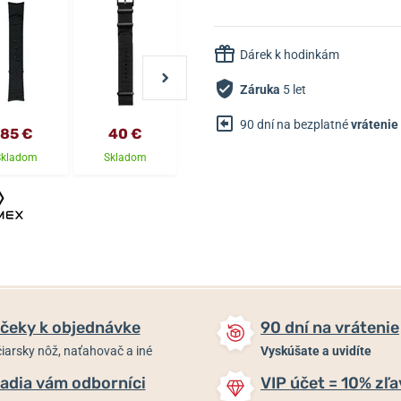
Dárek k hodinkám
Záruka
5 let
90 dní na bezplatné
vrátenie
85 €
40 €
1 990 €
130 €
Skladom
Skladom
Skladom
Skladom
čeky k objednávke
90 dní na vrátenie
iarsky nôž, naťahovač a iné
Vyskúšate a uvidíte
adia vám odborníci
VIP účet = 10% zľa