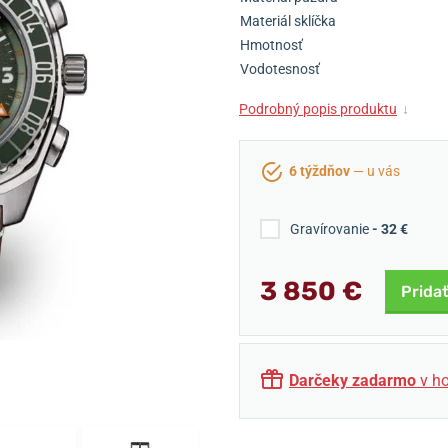
Materiál sklíčka
Hmotnosť
Vodotesnosť
Podrobný popis produktu
↓
6 týždňov
— u vás
Gravírovanie
- 32 €
3 850 €
Pridať
Darčeky zadarmo
v ho