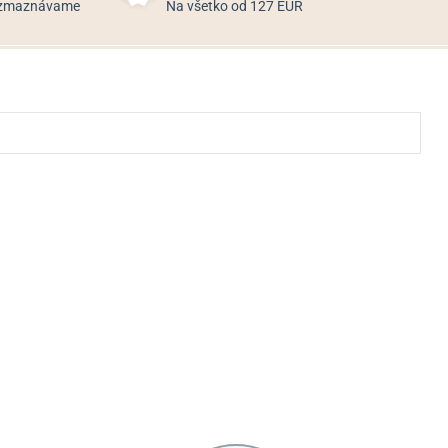
rozmaznávame
Na všetko od 127 EUR