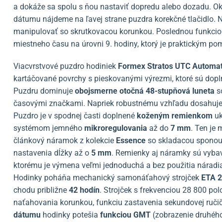
a dokáže sa spolu s ňou nastaviť dopredu alebo dozadu. O
dátumu nájdeme na ľavej strane puzdra korekčné tlačidlo. 
manipulovať so skrutkovacou korunkou. Poslednou funkcio
miestneho času na úrovni 9. hodiny, ktorý je praktickým p
Viacvrstvové puzdro hodiniek
Formex Stratos UTC Automat
kartáčované povrchy s pieskovanými výrezmi, ktoré sú dopl
Puzdru dominuje
obojsmerne otočná 48-stupňová luneta
s
časovými značkami. Napriek robustnému vzhľadu dosahuje
Puzdro je v spodnej časti doplnené
koženým remienkom
u
systémom jemného
mikroregulovania
až do
7 mm
. Ten je
článkový náramok z kolekcie
Essence
so skladacou spono
nastavenia dĺžky až o
5 mm
. Remienky aj náramky sú vyb
ktorému je výmena veľmi jednoduchá a bez použitia náradi
Hodinky poháňa mechanický samonáťahový strojček
ETA 
chodu približne
42 hodín
. Strojček s frekvenciou 28 800 p
naťahovania korunkou, funkciu zastavenia sekundovej ruči
dátumu
hodinky potešia
funkciou GMT
(zobrazenie druhéh