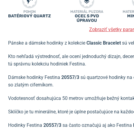
POHON
MATERIÁL PUZDRA
MATER
BATÉRIOVÝ QUARTZ
OCEĽ S PVD
MI
ÚPRAVOU
Zobraziť všetky para
Pánske a dámske hodinky z kolekcie
Classic Bracelet
sú ve
Kto nehľadá výstrednosť, ale ocení jednoduchý dizajn, decen
tú správnu kolekciu hodiniek Festina.
Dámske hodinky Festina
20557/3
sú quartzové hodinky na 
so zlatým ciferníkom.
Vodotesnosť dosahujúca 50 metrov umožňuje bežný kontakt
Sklíčko je tu minerálne, ktoré je úplne postačujúce na každ
Hodinky Festina
20557/3
sa často označujú aj ako Festina