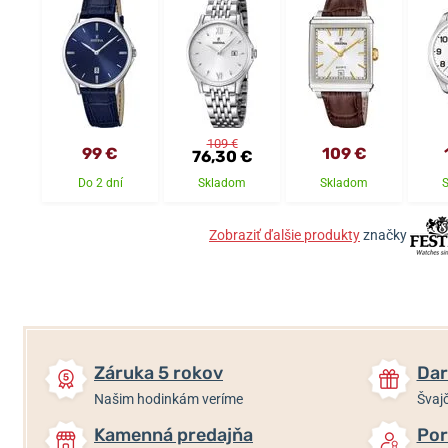
109 €
99 €
109 €
76,30 €
Do 2 dní
Skladom
Skladom
Zobraziť ďalšie produkty
značky
Záruka 5 rokov
Dar
Našim hodinkám veríme
Švajč
Kamenná predajňa
Por