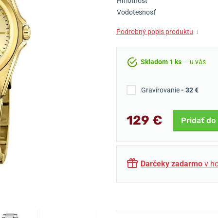
Hmotnosť
Vodotesnosť
Podrobný popis produktu
↓
Skladom 1 ks
— u vás
Gravírovanie
- 32 €
129 €
Pridať do
Darčeky zadarmo
v ho