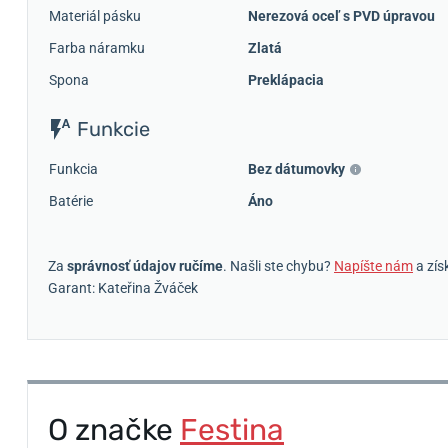
Materiál pásku
Nerezová oceľ s PVD úpravou
Farba náramku
Zlatá
Spona
Preklápacia
Funkcie
Funkcia
Bez dátumovky
Batérie
Áno
Za
správnosť údajov ručíme
. Našli ste chybu?
Napíšte nám
a zís
Garant: Kateřina Žváček
O značke
Festina