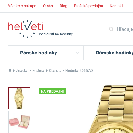
Všetko o nákupe
O nás
Blog
Pražská predajňa
Kontakt
Špecialisti na hodinky
Pánske hodinky
Dámske hodink
Značky
Festina
Classic
Hodinky 20557/3
NA PREDAJNI