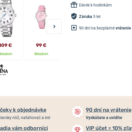
Dárek k hodinkám
Záruka
5 let
90 dní na bezplatné
vrátenie
109 €
99 €
109 €
109 €
Skladom
Skladom
Skladom
Skladom
čeky k objednávke
90 dní na vrátenie
iarsky nôž, naťahovač a iné
Vyskúšate a uvidíte
adia vám odborníci
VIP účet = 10% zľa