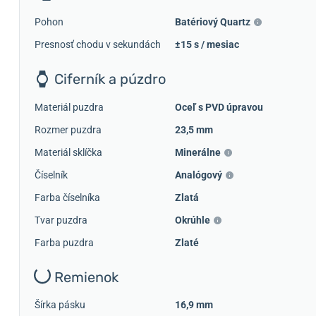
Pohon
Batériový Quartz
Presnosť chodu v sekundách
±15 s / mesiac
Ciferník a púzdro
Materiál puzdra
Oceľ s PVD úpravou
Rozmer puzdra
23,5 mm
Materiál sklíčka
Minerálne
Číselník
Analógový
Farba číselníka
Zlatá
Tvar puzdra
Okrúhle
Farba puzdra
Zlaté
Remienok
Šírka pásku
16,9 mm