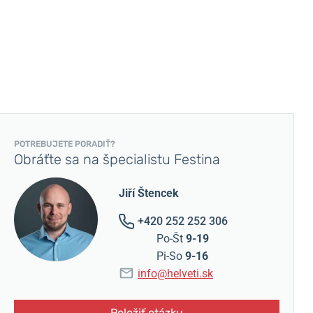
POTREBUJETE PORADIŤ?
Obráťte sa na špecialistu Festina
Jiří Štencek
+420 252 252 306
Po-Št
9-19
Pi-So
9-16
info@helveti.sk
Položiť otázku