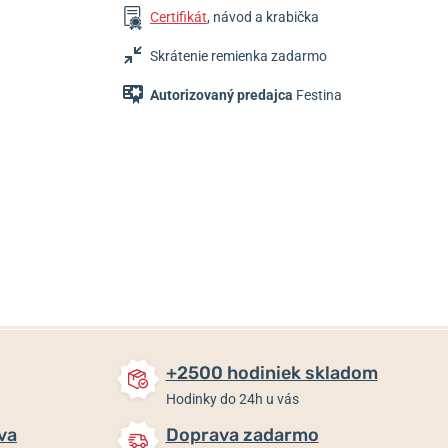
Certifikát
, návod a krabička
Skrátenie remienka zadarmo
Autorizovaný predajca
Festina
109 €
109 €
109 €
Skladom
Skladom
Skladom
+2500 hodiniek skladom
Hodinky do 24h u vás
va
Doprava zadarmo