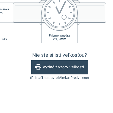
emienka
mm
Priemer puzdra
23,5 mm
uzdra
Nie ste si istí veľkosťou?
Vytlačiť vzory veľkostí
(Pri tlači nastavte Mierku: Predvolené)