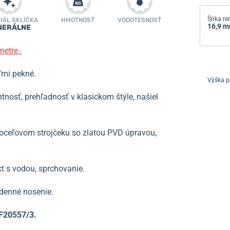
Šírka r
IÁL SKLÍČKA
HMOTNOSŤ
VODOTESNOSŤ
16,9 
NERÁLNE
metre
↓
ľmi pekné.
Výška p
tnosť, prehľadnosť v klasickom štýle, našiel
oceľovom strojčeku so zlatou PVD úpravou,
 s vodou, sprchovanie.
odenné nosenie.
F20557/3.