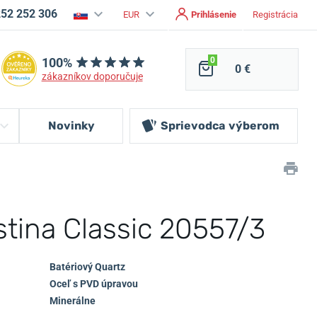
252 252 306
EUR
Prihlásenie
Registrácia
100%
0
0 €
zákazníkov doporučuje
Novinky
Sprievodca
výberom
tina Classic 20557/3
Batériový Quartz
Oceľ s PVD úpravou
Minerálne