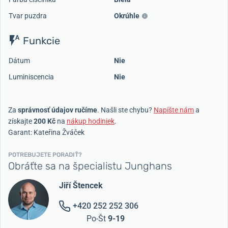
Tvar puzdra
Okrúhle
Funkcie
Dátum
Nie
Luminiscencia
Nie
Za
správnosť údajov ručíme
. Našli ste chybu?
Napíšte nám
a
získajte
200 Kč
na
nákup hodiniek
.
Garant: Kateřina Žváček
POTREBUJETE PORADIŤ?
Obráťte sa na špecialistu Junghans
Jiří Štencek
+420 252 252 306
Po-Št
9-19