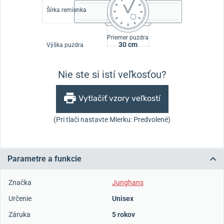
Šírka remienka
Priemer puzdra
30 cm
Výška puzdra
Nie ste si istí veľkosťou?
Vytlačiť vzory veľkostí
(Pri tlači nastavte Mierku: Predvolené)
Parametre a funkcie
Značka
Junghans
Určenie
Unisex
Záruka
5 rokov