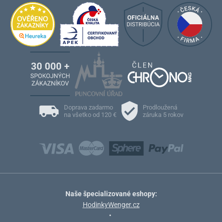
Doprava zadarmo
Prodloužená
na všetko od 120 €
záruka 5 rokov
Naše špecializované eshopy:
HodinkyWenger.cz
•