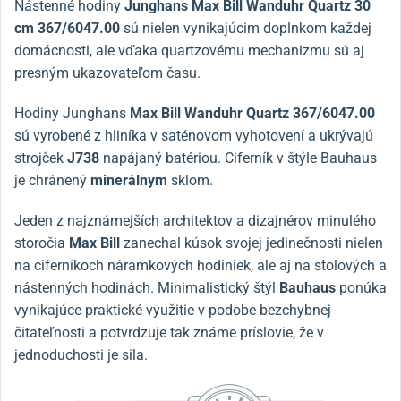
Nástenné hodiny
Junghans Max Bill Wanduhr Quartz 30
cm
367/6047.00
sú nielen vynikajúcim doplnkom každej
domácnosti, ale vďaka quartzovému mechanizmu sú aj
presným ukazovateľom času.
Hodiny Junghans
Max Bill Wanduhr Quartz
367/6047.00
sú vyrobené z hliníka v saténovom vyhotovení a ukrývajú
strojček
J738
napájaný batériou. Ciferník v štýle Bauhaus
je chránený
minerálnym
sklom.
Jeden z najznámejších architektov a dizajnérov minulého
storočia
Max Bill
zanechal kúsok svojej jedinečnosti nielen
na ciferníkoch náramkových hodiniek, ale aj na stolových a
nástenných hodinách. Minimalistický štýl
Bauhaus
ponúka
vynikajúce praktické využitie v podobe bezchybnej
čitateľnosti a potvrdzuje tak známe príslovie, že v
jednoduchosti je sila.