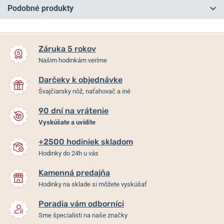
Podobné produkty
NA PREDAJNI
NA PREDAJNI
Záruka 5 rokov
Našim hodinkám veríme
Darčeky k objednávke
Švajčiarsky nôž, naťahovač a iné
90 dní na vrátenie
-15%
Vyskúšate a uvidíte
+2500 hodiniek skladom
Junghans 1972 Mega Solar
Junghans Max Bill
Hodinky do 24h u vás
56/4611.44
Automatic Sapphire
27/3502.02
Kamenná predajňa
Hodinky na sklade si môžete vyskúšať
Skladom
Skladom
1 445 €
Poradia vám odborníci
890 €
1 228,25 €
Sme špecialisti na naše značky