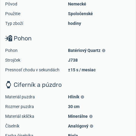
Pôvod
Nemecké
Použitie
Spoločenské
Typ zboží
hodiny
Pohon
Pohon
Batériový Quartz
Strojček
J738
Presnosť chodu v sekundách
±15 s / mesiac
Ciferník a púzdro
Materiál puzdra
Hliník
Rozmer puzdra
30 cm
Materiál sklíčka
Minerálne
Číselník
Analógový
Farba číselníka
Biela