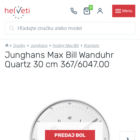
0
Menu
Značky
Junghans
Hodiny Max Bill
Wanduhr
Junghans Max Bill Wanduhr
Quartz 30 cm 367/6047.00
PREDAJ BOL