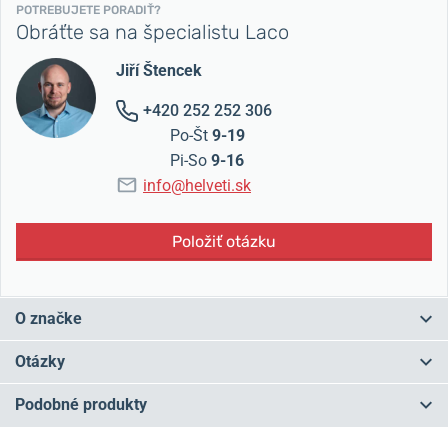
POTREBUJETE PORADIŤ?
Obráťte sa na špecialistu Laco
Jiří Štencek
+420 252 252 306
Po-Št
9-19
Pi-So
9-16
info@helveti.sk
Položiť otázku
O značke
Vznik značky
Laco
sa datuje k roku
1925
, kedy bola Friedou Lacher
Otázky
a Ludwigom Hummelom v
Pforzheime
založená firma s názvom
Lacher & Co
, odtiaľ teda názov
Laco
. Značka je známa
Podobné produkty
predovšetkým vďaka svojim pilotným hodinkám, produkovaným
Máte otázku? Zanechajte nám komentár
počas 2. svetovej vojny – patrila medzi päť značiek, ktoré vyrábali
NA PREDAJNI