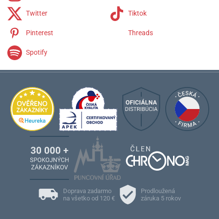
Twitter
Tiktok
Pinterest
Threads
Spotify
Doprava zadarmo
Prodloužená
na všetko od 120 €
záruka 5 rokov