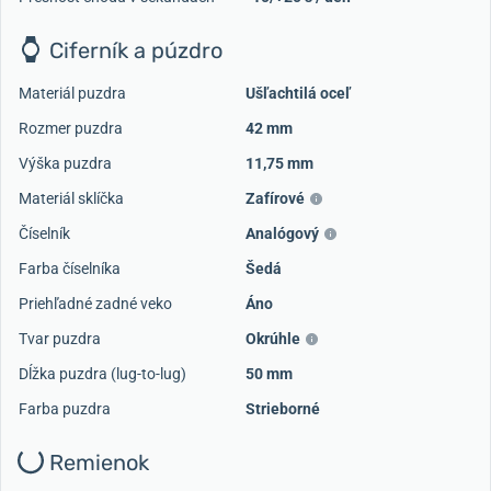
Ciferník a púzdro
Materiál puzdra
Ušľachtilá oceľ
Rozmer puzdra
42 mm
Výška puzdra
11,75 mm
Materiál sklíčka
Zafírové
Číselník
Analógový
Farba číselníka
Šedá
Priehľadné zadné veko
Áno
Tvar puzdra
Okrúhle
Dĺžka puzdra (lug-to-lug)
50 mm
Farba puzdra
Strieborné
Remienok