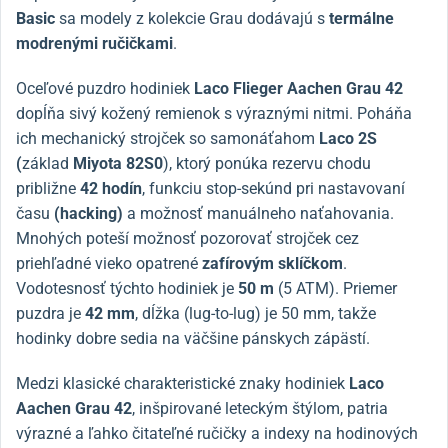
Basic
sa modely z kolekcie Grau dodávajú s
termálne
modrenými ručičkami
.
Oceľové puzdro hodiniek
Laco Flieger Aachen Grau 42
dopĺňa sivý kožený remienok s výraznými nitmi. Poháňa
ich mechanický strojček so samonáťahom
Laco 2S
(
základ
Miyota 82S0
), ktorý ponúka rezervu chodu
približne
42 hodín
, funkciu stop-sekúnd pri nastavovaní
času
(hacking)
a možnosť manuálneho naťahovania.
Mnohých poteší možnosť pozorovať strojček cez
priehľadné vieko opatrené
zafírovým sklíčkom
.
Vodotesnosť týchto hodiniek je
50 m
(5 ATM). Priemer
puzdra je
42 mm
, dĺžka (lug-to-lug) je 50 mm, takže
hodinky dobre sedia na väčšine pánskych zápästí.
Medzi klasické charakteristické znaky hodiniek
Laco
Aachen Grau 42
, inšpirované leteckým štýlom, patria
výrazné a ľahko čitateľné ručičky a indexy na hodinových