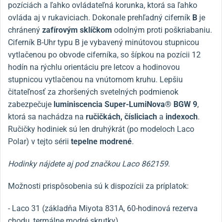
pozíciách a ľahko ovládateľná korunka, ktorá sa ľahko
ovláda aj v rukaviciach. Dokonale prehľadný ciferník
B
je
chránený
zafírovým sklíčkom
odolným proti poškriabaniu.
Ciferník B-Uhr typu B je vybavený minútovou stupnicou
vytlačenou po obvode ciferníka, so šípkou na pozícii 12
hodín na rýchlu orientáciu pre letcov a hodinovou
stupnicou vytlačenou na vnútornom kruhu. Lepšiu
čitateľnosť za zhoršených svetelných podmienok
zabezpečuje
luminiscencia Super-LumiNova® BGW 9
,
ktorá sa nachádza na
ručičkách, čísliciach
a
indexoch
.
Ručičky hodiniek sú len druhýkrát (po modeloch Laco
Polar) v tejto sérii
tepelne modrené
.
Hodinky nájdete aj pod značkou Laco 862159
.
Možnosti prispôsobenia sú k dispozícii za príplatok:
- Laco 31 (základňa Miyota 831A, 60-hodinová rezerva
chodu, termálne modré skrutky)