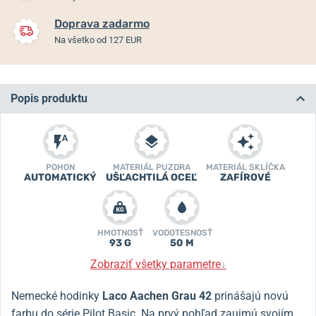
Doprava zadarmo
Na všetko od 127 EUR
Popis produktu
POHON
MATERIÁL PUZDRA
MATERIÁL SKLÍČKA
AUTOMATICKÝ
UŠĽACHTILÁ OCEĽ
ZAFÍROVÉ
HMOTNOSŤ
VODOTESNOSŤ
93 G
50 M
Zobraziť všetky parametre
↓
Nemecké hodinky
Laco Aachen Grau 42
prinášajú novú
farbu do série Pilot Basic
. Na prvý pohľad zaujmú svojím