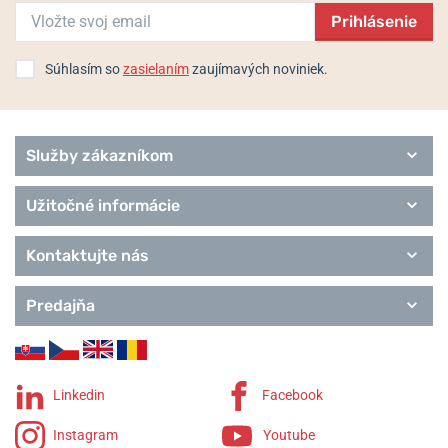
Prihlásenie
Flieger Pro
Pilot Original
Pilot Basic
Súhlasím so
zasielaním
zaujímavých noviniek.
Pilot Special Models
Marine
Squad
Služby zákazníkom
Chronographs
Edition
Classics
Užitočné informácie
Remienky Laco
Kontaktujte nás
Predajňa
Linkedin
Facebook
Instagram
Youtube