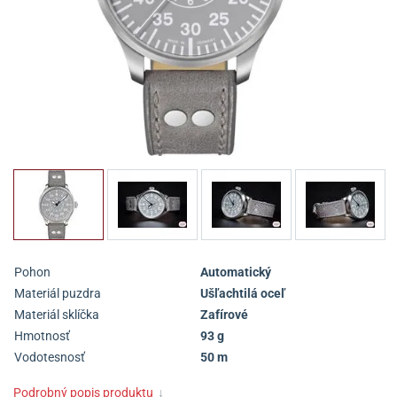
Pohon
Automatický
Materiál puzdra
Ušľachtilá oceľ
Materiál sklíčka
Zafírové
Hmotnosť
93 g
Vodotesnosť
50 m
Podrobný popis produktu
↓