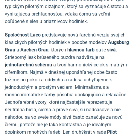
typickým pilotným dizajnom, ktorý sa vyznačuje čistotou a
vynikajúcou prehľadnosťou, vďaka čomu sú veľmi
obľúbené nielen u priaznivcov hodiniek.
Spoločnosť Laco
predstavuje novú farebnú verziu svojich
klasických pilotných hodiniek v podobe modelov
Augsburg
Grau
a
Aachen Grau
, ktorých
hlavnou farb
ou je
sivá
.
Strieborný lesk
brúseného puzdra nadväzuje na
jednofarebnú schému
a tvorí harmonický celok
s matným
ciferníkom.
Najmä v dnešnej uponáhľanej dobe často
túžime po pokoji a oddychu a radi sa uchyľujeme k
jednoduchým a prostým veciam. Minimalizmus a
monochromatické farby pôsobia upokojujúco a relaxačne.
Jednofarebné vzory, ktoré najčastejšie reprezentuje
neutrálna biela, čierna a práve sivá, sú nadčasové a
nie
náhodou sa
vo
svete módy sivá často označuje za novú
čiernu, pretože nie je taká kontrastná a je
ideálnym
doplnkom mnohých farieb. Len druhýkrát v rade
Pilot