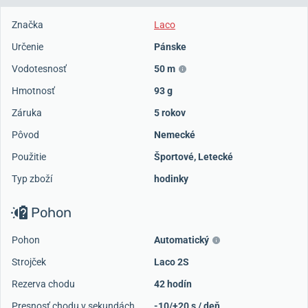
Značka
Laco
Určenie
Pánske
Vodotesnosť
50 m
Hmotnosť
93 g
Záruka
5 rokov
Pôvod
Nemecké
Použitie
Športové
,
Letecké
Typ zboží
hodinky
Pohon
Pohon
Automatický
Strojček
Laco 2S
Rezerva chodu
42 hodín
Presnosť chodu v sekundách
-10/+20 s / deň