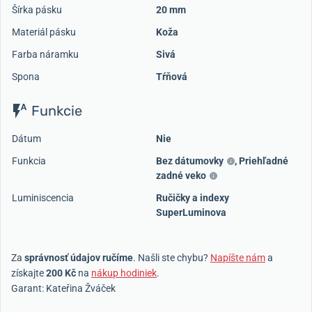
Šírka pásku
20 mm
Materiál pásku
Koža
Farba náramku
Sivá
Spona
Tŕňová
Funkcie
Dátum
Nie
Funkcia
Bez dátumovky
,
Priehľadné
zadné veko
Luminiscencia
Ručičky a indexy
SuperLuminova
Za
správnosť údajov ručíme
. Našli ste chybu?
Napíšte nám
a
získajte
200 Kč
na
nákup hodiniek
.
Garant: Kateřina Žváček