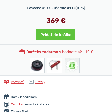
Pôvodne
410 €
• ušetríte
41 €
(10 %)
369 €
Pridať do košíka
Darčeky zadarmo
v hodnote až 119 €
Porovnať
Otázky
Dárek k hodinkám
Certifikát
, návod a krabička
Záruka
5 let