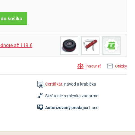
 do košíka
990 €
1 040 €
980 €
dnote až 119 €
Skladom
Skladom
Skladom
Porovnať
Otázky
Certifikát
, návod a krabička
Skrátenie remienka zadarmo
Autorizovaný predajca
Laco