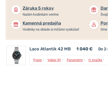
Záruka 5 rokov
Dar
Našim hodinkám veríme
Švajč
Kamenná predajňa
Por
Hodinky na sklade si môžete vyskúšať
Sme 
Laco Atlantik 42 MB
1 040 €
Do 2-
↓
↓
↓
↓
Popis
Videá (8)
Parametre
O značke