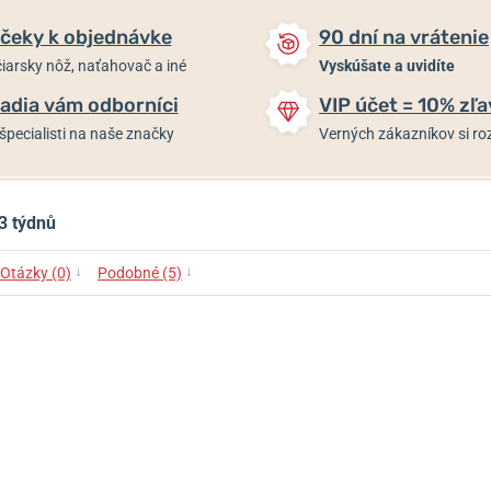
čeky k objednávke
90 dní na vrátenie
iarsky nôž, naťahovač a iné
Vyskúšate a uvidíte
adia vám odborníci
VIP účet = 10% zľa
špecialisti na naše značky
Verných zákazníkov si 
3 týdnů
↓
↓
Otázky (0)
Podobné (5)