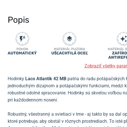
Popis
POHON
MATERIÁL PUZDRA
MATERIÁL 
AUTOMATICKÝ
UŠĽACHTILÁ OCEĽ
ZAFÍRO
ANTIREF
Zobraziť všetky para
Hodinky
Laco Atlantik 42 MB
patria do radu potápačských h
jednoduchým dizajnom a potápačskými funkciami, medzi kto
robustné odolné spracovanie. Hodinky sú skvelou voľbou na š
pri každodennom nosení.
Robustný, všestranný a svietiaci v tme - aj takto by sa dal 
ktoré potrebuje, aby obstál v rôznych prostrediach. To isté 