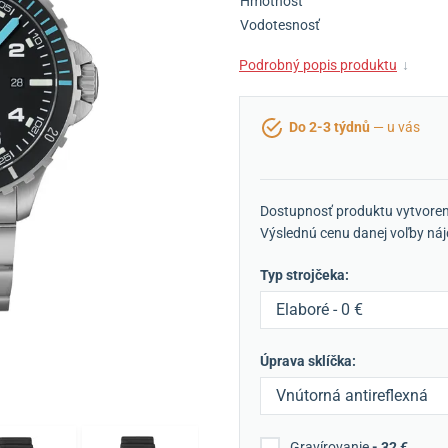
Hmotnosť
Vodotesnosť
Podrobný popis produktu
↓
Do 2-3 týdnů
— u vás
Dostupnosť produktu vytvoren
Výslednú cenu danej voľby náj
Typ strojčeka:
Elaboré - 0 €
Úprava sklíčka:
Vnútorná antireflexná
úprava - 0 €
Gravírovanie
- 32 €