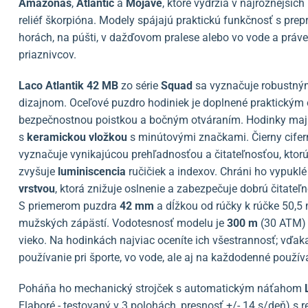
Amazonas
,
Atlantic
a
Mojave
, ktoré vydržia v najrôznejšíc
reliéf škorpióna.
Modely spájajú praktickú funkčnosť s pre
horách, na púšti, v dažďovom pralese alebo vo vode a práve 
priaznivcov.
Laco Atlantik 42 MB
zo série
Squad
sa vyznačuje robustný
dizajnom. Oceľové puzdro hodiniek je doplnené praktick
bezpečnostnou poistkou a bočným otváraním. Hodinky ma
s
keramickou vložkou
s minútovými značkami. Čierny cifer
vyznačuje vynikajúcou prehľadnosťou a čitateľnosťou, kto
zvyšuje
luminiscencia
ručičiek a indexov. Chráni ho vypukl
vrstvou
, ktorá znižuje oslnenie a zabezpečuje dobrú čitateľ
S priemerom puzdra
42 mm
a dĺžkou od rúčky k rúčke 50,5
mužských zápästí. Vodotesnosť modelu je
300 m
(30 ATM) 
vieko. Na hodinkách najviac oceníte ich všestrannosť; vďak
používanie pri športe, vo vode, ale aj na každodenné použív
Poháňa ho mechanický strojček s automatickým náťahom
Elaboré - testovaný v 3 polohách, presnosť +/- 14 s/deň) s 