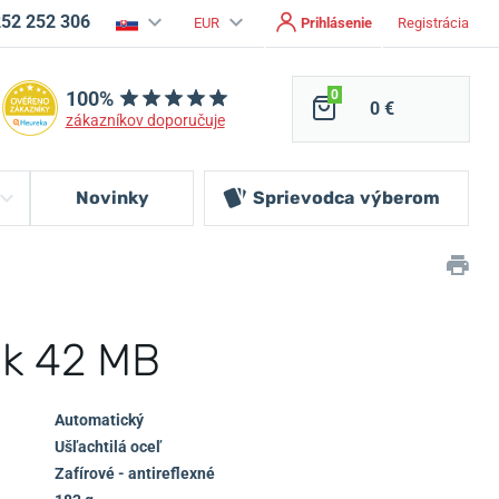
252 252 306
EUR
Prihlásenie
Registrácia
100%
0
0 €
zákazníkov doporučuje
Novinky
Sprievodca
výberom
ik 42 MB
Automatický
Ušľachtilá oceľ
Zafírové - antireflexné