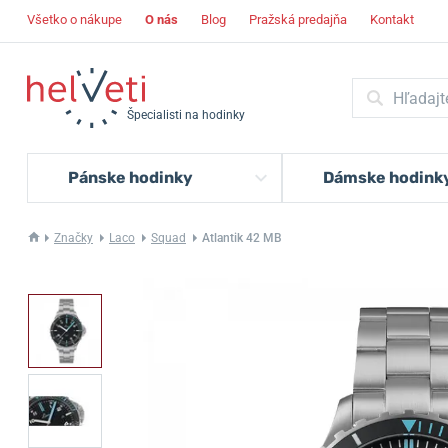
Všetko o nákupe
O nás
Blog
Pražská predajňa
Kontakt
Špecialisti na hodinky
Pánske hodinky
Dámske hodink
Značky
Laco
Squad
Atlantik 42 MB