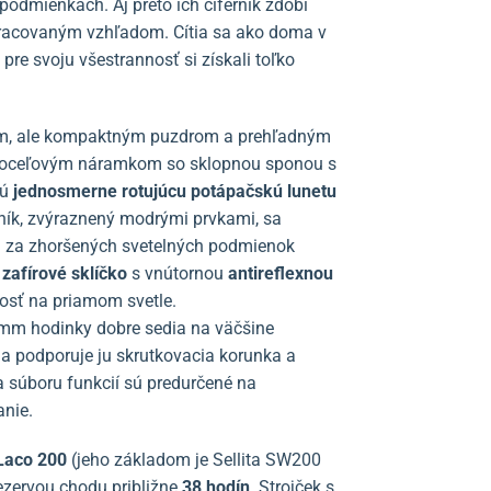
h podmienkach. Aj preto ich ciferník zdobí
pracovaným vzhľadom. Cítia sa ako doma v
pre svoju všestrannosť si získali toľko
m, ale kompaktným puzdrom a prehľadným
ým oceľovým náramkom so sklopnou sponou s
jú
jednosmerne rotujúcu potápačskú lunetu
ník,
zvýraznený modrými prvkami,
sa
rú za zhoršených svetelných podmienok
é
zafírové
sklíčko
s vnútornou
antireflexnou
nosť na priamom svetle.
 mm hodinky dobre sedia na väčšine
a podporuje ju skrutkovacia korunka a
a súboru funkcií sú predurčené na
anie.
Laco 200
(jeho základom je Sellita SW200
rezervou chodu približne
38 hodín
. Strojček s