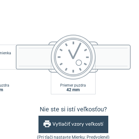
emienka
uzdra
Priemer puzdra
mm
42 mm
Nie ste si istí veľkosťou?
Vytlačiť vzory veľkostí
(Pri tlači nastavte Mierku: Predvolené)