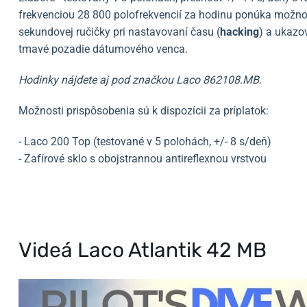
frekvenciou 28 800 polofrekvencií za hodinu ponúka možnos
sekundovej ručičky pri nastavovaní času (
hacking
) a ukazo
tmavé pozadie dátumového venca.
Hodinky nájdete aj pod značkou Laco 862108.MB
.
Možnosti prispôsobenia sú k dispozícii za príplatok:
- Laco 200 Top (testované v 5 polohách, +/- 8 s/deň)
- Zafírové sklo s obojstrannou antireflexnou vrstvou
Videá Laco Atlantik 42 MB