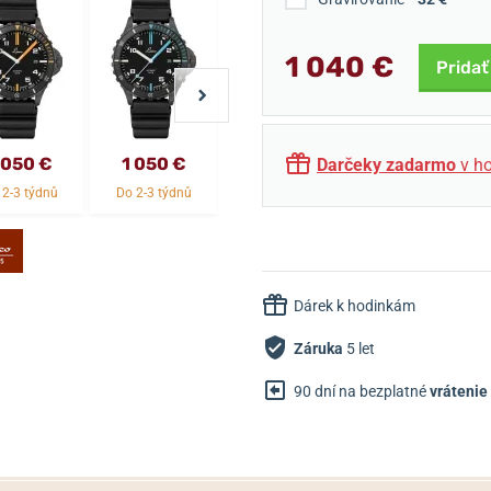
1 040 €
Pridať
 050 €
1 050 €
590 €
990 €
Darčeky zadarmo
v ho
 2-3 týdnů
Do 2-3 týdnů
Skladom
Skladom
Dárek k hodinkám
Záruka
5 let
90 dní na bezplatné
vrátenie