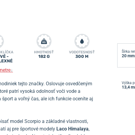
Šírka r
SKLÍČKA
HMOTNOSŤ
VODOTESNOSŤ
20 mm
VÉ -
182 G
300 M
LEXNÉ
metre
↓
odiniek tejto značky. Oslovuje
osvedčeným
Výška p
13,4 
ré patrí vysoká odolnosť voči vode a
port a voľný čas, ale ich funkcie oceníte aj
opísať model Scorpio a základné vlastnosti,
platí aj pre športové modely
Laco Himalaya
,