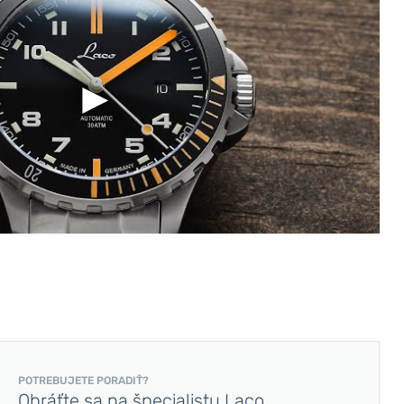
POTREBUJETE PORADIŤ?
Obráťte sa na špecialistu Laco