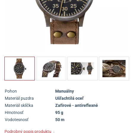
Pohon
Manuálny
Materiál puzdra
Ušľachtilá oceľ
Materiál sklíčka
Zafírové - antireflexné
Hmotnosť
95 g
Vodotesnosť
50 m
Podrobný popis produktu
↓