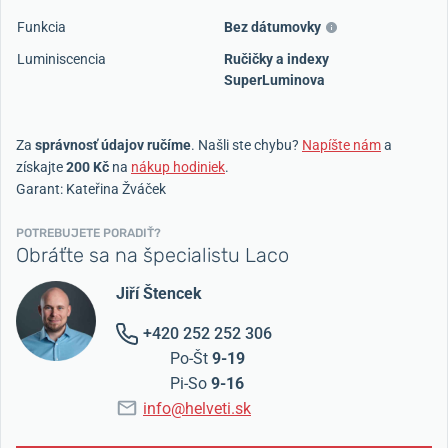
Funkcia
Bez dátumovky
Luminiscencia
Ručičky a indexy
SuperLuminova
Za
správnosť údajov ručíme
. Našli ste chybu?
Napíšte nám
a
získajte
200 Kč
na
nákup hodiniek
.
Garant: Kateřina Žváček
POTREBUJETE PORADIŤ?
Obráťte sa na špecialistu Laco
Jiří Štencek
+420 252 252 306
Po-Št
9-19
Pi-So
9-16
info@helveti.sk