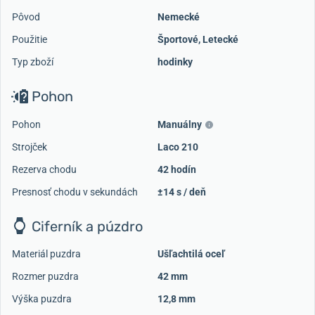
Pôvod
Nemecké
Použitie
Športové
,
Letecké
Typ zboží
hodinky
Pohon
Pohon
Manuálny
Strojček
Laco 210
Rezerva chodu
42 hodín
Presnosť chodu v sekundách
±14 s / deň
Ciferník a púzdro
Materiál puzdra
Ušľachtilá oceľ
Rozmer puzdra
42 mm
Výška puzdra
12,8 mm