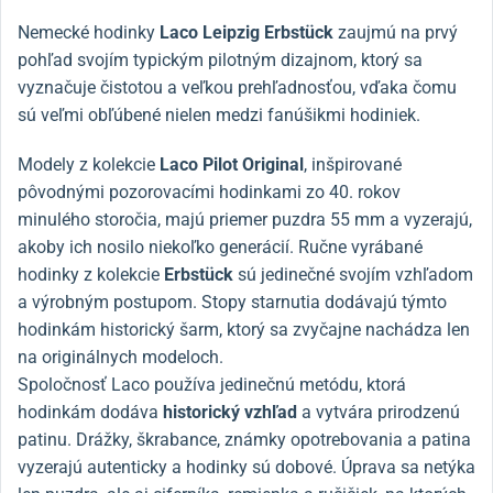
Nemecké hodinky
Laco Leipzig Erbstück
zaujmú na prvý
pohľad svojím typickým pilotným dizajnom, ktorý sa
vyznačuje čistotou a veľkou prehľadnosťou, vďaka čomu
sú veľmi obľúbené nielen medzi fanúšikmi hodiniek.
Modely z kolekcie
Laco Pilot Original
, inšpirované
pôvodnými pozorovacími hodinkami zo 40. rokov
minulého storočia, majú priemer puzdra 55 mm a vyzerajú,
akoby ich nosilo niekoľko generácií. Ručne vyrábané
hodinky z kolekcie
Erbstück
sú jedinečné svojím vzhľadom
a výrobným postupom. Stopy starnutia dodávajú týmto
hodinkám historický šarm, ktorý sa zvyčajne nachádza len
na originálnych modeloch.
Spoločnosť Laco používa jedinečnú metódu, ktorá
hodinkám dodáva
historický vzhľad
a vytvára prirodzenú
patinu. Drážky, škrabance, známky opotrebovania a patina
vyzerajú autenticky a hodinky sú dobové. Úprava sa netýka