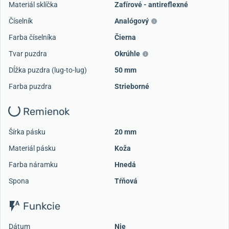
Materiál sklíčka
Zafírové - antireflexné
Číselník
Analógový
Farba číselníka
Čierna
Tvar puzdra
Okrúhle
Dĺžka puzdra (lug-to-lug)
50 mm
Farba puzdra
Strieborné
Remienok
Šírka pásku
20 mm
Materiál pásku
Koža
Farba náramku
Hnedá
Spona
Tŕňová
Funkcie
Dátum
Nie