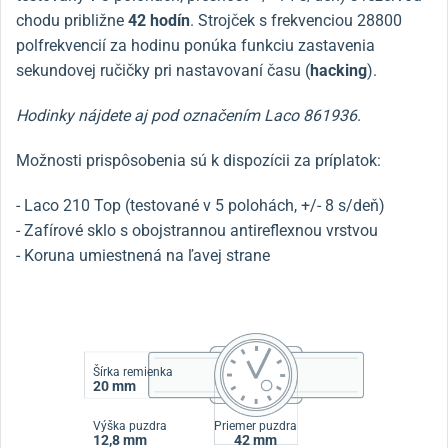
chodu približne
42 hodín
. Strojček s frekvenciou 28800
polfrekvencií za hodinu ponúka funkciu zastavenia
sekundovej ručičky pri nastavovaní času (
hacking
).
Hodinky nájdete aj pod označením Laco 861936
.
Možnosti prispôsobenia sú k dispozícii za príplatok:
- Laco 210 Top (testované v 5 polohách, +/- 8 s/deň)
- Zafírové sklo s obojstrannou antireflexnou vrstvou
- Koruna umiestnená na ľavej strane
Šírka remienka
20 mm
Výška puzdra
Priemer puzdra
12,8 mm
42 mm