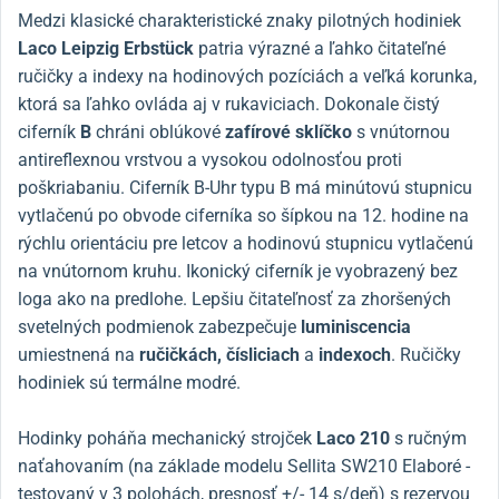
Medzi klasické charakteristické znaky pilotných hodiniek
Laco Leipzig Erbstück
patria výrazné a ľahko čitateľné
ručičky a indexy na hodinových pozíciách a veľká korunka,
ktorá sa ľahko ovláda aj v rukaviciach. Dokonale čistý
ciferník
B
chráni oblúkové
zafírové sklíčko
s vnútornou
antireflexnou vrstvou a vysokou odolnosťou proti
poškriabaniu. Ciferník B-Uhr typu B má minútovú stupnicu
vytlačenú po obvode ciferníka so šípkou na 12. hodine na
rýchlu orientáciu pre letcov a hodinovú stupnicu vytlačenú
na vnútornom kruhu.
Ikonický ciferník je vyobrazený bez
loga ako na predlohe.
Lepšiu čitateľnosť za zhoršených
svetelných podmienok zabezpečuje
luminiscencia
umiestnená na
ručičkách, čísliciach
a
indexoch
. Ručičky
hodiniek sú termálne modré.
Hodinky poháňa mechanický strojček
Laco 210
s ručným
naťahovaním (na základe modelu Sellita SW210 Elaboré -
testovaný v 3 polohách, presnosť +/- 14 s/deň) s rezervou