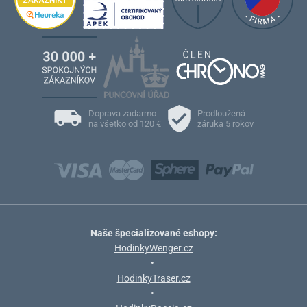
Doprava zadarmo
Prodloužená
na všetko od 120 €
záruka 5 rokov
Naše špecializované eshopy:
HodinkyWenger.cz
•
HodinkyTraser.cz
•