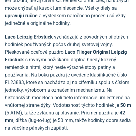
len puzdra, ale aj ciferníka, remienka a ručičiek, na ktorých
môže chýbať aj kúsok luminiscencie. Všetky diely sa
upravujú ručne
a výsledkom náročného procesu sú vždy
jedinečné a originálne hodinky.
Laco Leipzig Erbstück
vychádzajú z pôvodných pilotných
hodiniek používaných počas druhej svetovej vojny.
Pieskované oceľové puzdro
Laco Flieger Original Leipzig
Erbstück
s rovnými nožičkami dopĺňa hnedý kožený
remienok s nitmi, ktorý nesie výrazné stopy patiny a
používania. Na boku puzdra je uvedené klasifikačné číslo
FL23883, ktoré sa nachádza aj na ciferníku spolu s číslom
jednotky, výrobcom a označením mechanizmu. Na
historických modeloch boli tieto informácie umiestnené na
vnútornej strane dýky. Vodotesnosť týchto hodiniek je
50 m
(5 ATM), takže zvládnu aj plávanie. Priemer puzdra je
42
mm
, dĺžka (lug-to-lug) je 50 mm, takže hodinky dobre sedia
na väčšine pánskych zápästí.