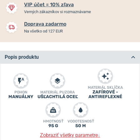
VIP účet = 10% zľava
Verných zákazníkov si rozmaznávame
Doprava zadarmo
Na všetko od 127 EUR
Popis produktu
MATERIÁL SKLÍČKA
ZAFÍROVÉ -
POHON
MATERIÁL PUZDRA
MANUÁLNY
UŠĽACHTILÁ OCEĽ
ANTIREFLEXNÉ
HMOTNOSŤ
VODOTESNOSŤ
95 G
50 M
Zobraziť všetky parametre
↓