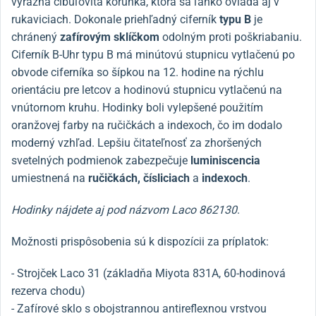
výrazná cibuľovitá korunka, ktorá sa ľahko ovláda aj v
rukaviciach. Dokonale priehľadný ciferník
typu B
je
chránený
zafírovým sklíčkom
odolným proti poškriabaniu.
Ciferník B-Uhr typu B má minútovú stupnicu vytlačenú po
obvode ciferníka so šípkou na 12. hodine na rýchlu
orientáciu pre letcov a hodinovú stupnicu vytlačenú na
vnútornom kruhu. Hodinky boli vylepšené použitím
oranžovej farby na ručičkách a indexoch, čo im dodalo
moderný vzhľad. Lepšiu čitateľnosť za zhoršených
svetelných podmienok zabezpečuje
luminiscencia
umiestnená na
ručičkách, čísliciach
a
indexoch
.
Hodinky nájdete aj pod názvom Laco 862130
.
Možnosti prispôsobenia sú k dispozícii za príplatok:
- Strojček Laco 31 (základňa Miyota 831A, 60-hodinová
rezerva chodu)
- Zafírové sklo s obojstrannou antireflexnou vrstvou