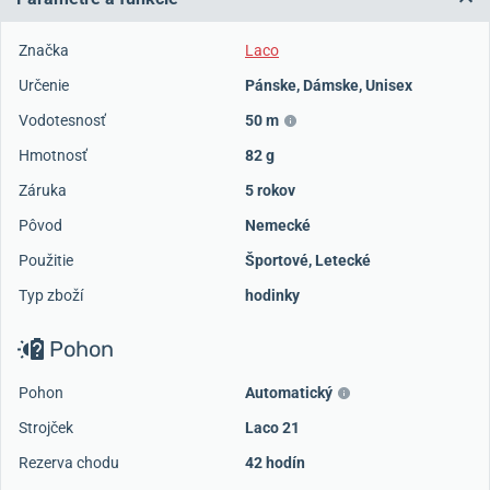
Značka
Laco
Určenie
Pánske
,
Dámske
,
Unisex
Vodotesnosť
50 m
Hmotnosť
82 g
Záruka
5 rokov
Pôvod
Nemecké
Použitie
Športové
,
Letecké
Typ zboží
hodinky
Pohon
Pohon
Automatický
Strojček
Laco 21
Rezerva chodu
42 hodín