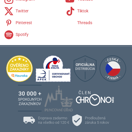
Twitter
Tiktok
Pinterest
Threads
Spotify
Doprava zadarmo
Prodloužená
na všetko od 120 €
záruka 5 rokov