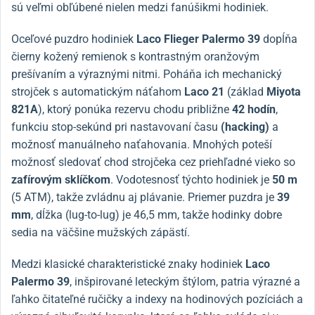
sú veľmi obľúbené nielen medzi fanúšikmi hodiniek.
Oceľové puzdro hodiniek
Laco Flieger Palermo 39
dopĺňa
čierny kožený remienok s kontrastným oranžovým
prešívaním a výraznými nitmi. Poháňa ich mechanický
strojček s automatickým náťahom
Laco 21
(základ
Miyota
821A
), ktorý ponúka rezervu chodu približne
42 hodín
,
funkciu stop-sekúnd pri nastavovaní času
(hacking)
a
možnosť manuálneho naťahovania. Mnohých poteší
možnosť sledovať chod strojčeka cez priehľadné vieko so
zafírovým sklíčkom
. Vodotesnosť týchto hodiniek je
50 m
(5 ATM), takže zvládnu aj plávanie. Priemer puzdra je
39
mm
, dĺžka (lug-to-lug) je 46,5 mm, takže hodinky dobre
sedia na väčšine mužských zápästí.
Medzi klasické charakteristické znaky hodiniek
Laco
Palermo 39
, inšpirované leteckým štýlom, patria výrazné a
ľahko čitateľné ručičky a indexy na hodinových pozíciách a