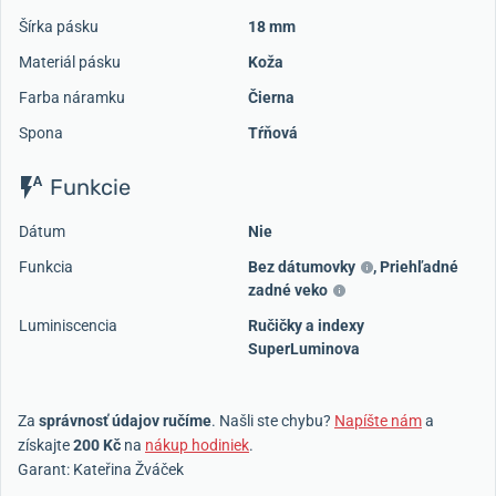
Šírka pásku
18 mm
Materiál pásku
Koža
Farba náramku
Čierna
Spona
Tŕňová
Funkcie
Dátum
Nie
Funkcia
Bez dátumovky
,
Priehľadné
zadné veko
Luminiscencia
Ručičky a indexy
SuperLuminova
Za
správnosť údajov ručíme
. Našli ste chybu?
Napíšte nám
a
získajte
200 Kč
na
nákup hodiniek
.
Garant: Kateřina Žváček