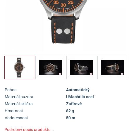
Pohon
Automatický
Materiál puzdra
Ušľachtilá oceľ
Materiál sklíčka
Zafírové
Hmotnosť
82 g
Vodotesnosť
50 m
Podrobný popis produktu
↓