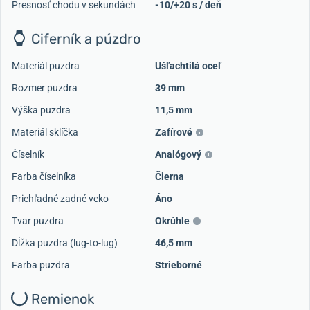
Presnosť chodu v sekundách
-10/+20 s / deň
Ciferník a púzdro
Materiál puzdra
Ušľachtilá oceľ
Rozmer puzdra
39 mm
Výška puzdra
11,5 mm
Načítať ďalšie videá
Materiál sklíčka
Zafírové
Číselník
Analógový
Farba číselníka
Čierna
Priehľadné zadné veko
Áno
Tvar puzdra
Okrúhle
Dĺžka puzdra (lug-to-lug)
46,5 mm
Farba puzdra
Strieborné
Remienok