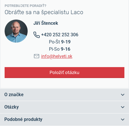
POTREBUJETE PORADIŤ?
Obráťte sa na špecialistu Laco
Jiří Štencek
+420 252 252 306
Po-Št
9-19
Pi-So
9-16
info@helveti.sk
Položiť otázku
O značke
Vznik značky
Laco
sa datuje k roku
1925
, kedy bola Friedou Lacher
Otázky
a Ludwigom Hummelom v
Pforzheime
založená firma s názvom
Lacher & Co
, odtiaľ teda názov
Laco
. Značka je známa
Podobné produkty
predovšetkým vďaka svojim pilotným hodinkám, produkovaným
Máte otázku? Zanechajte nám komentár