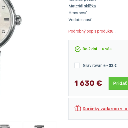
Materiál sklíčka
Hmotnosť
Vodotesnosť
Podrobný popis produktu
↓
Do 2 dní
— u vás
Gravírovanie
- 32 €
1 630 €
Pridať
Darčeky zadarmo
v ho