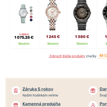
1 265 €
1 245 €
1 380 €
1
1 075,25 €
Skladom
Skladom
Skladom
Zobraziť ďalšie produkty
značky
Záruka 5 rokov
Dar
Našim hodinkám veríme
Švajč
Kamenná predajňa
Por