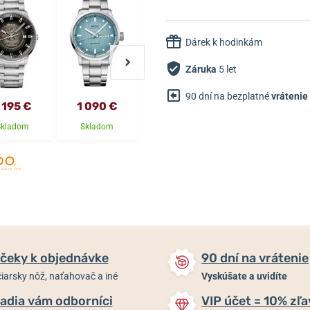
Dárek k hodinkám
Záruka
5 let
90 dní na bezplatné
vrátenie
 195 €
1 090 €
1 445 €
1 530 €
Skladom
Skladom
Skladom
Skladom
čeky k objednávke
90 dní na vrátenie
iarsky nôž, naťahovač a iné
Vyskúšate a uvidíte
adia vám odborníci
VIP účet = 10% zľa