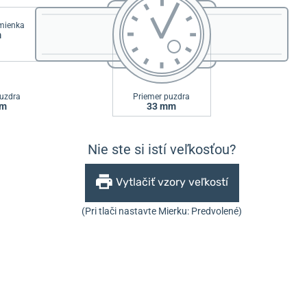
emienka
m
uzdra
Priemer puzdra
mm
33 mm
Nie ste si istí veľkosťou?
Vytlačiť vzory veľkostí
(Pri tlači nastavte Mierku: Predvolené)