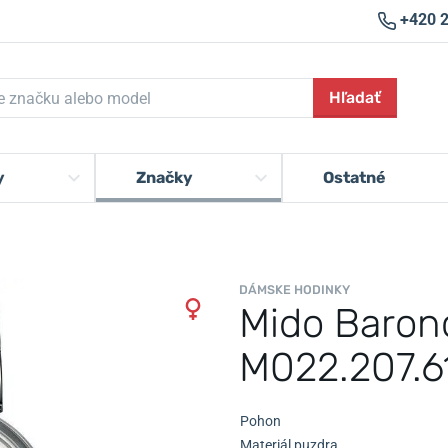
+420 
Hľadať
y
Značky
Ostatné
DÁMSKE HODINKY
Mido Baron
M022.207.61
Pohon
Materiál puzdra