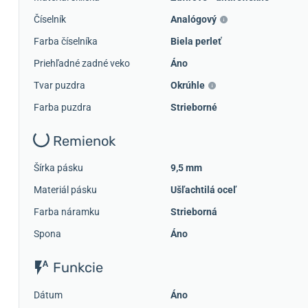
Číselník
Analógový
Farba číselníka
Biela perleť
Priehľadné zadné veko
Áno
Tvar puzdra
Okrúhle
Farba puzdra
Strieborné
Remienok
Šírka pásku
9,5 mm
Materiál pásku
Ušľachtilá oceľ
Farba náramku
Strieborná
Spona
Áno
Funkcie
Dátum
Áno