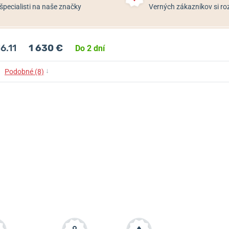
špecialisti na naše značky
Verných zákazníkov si 
6.11
1 630 €
Do 2 dní
↓
Podobné (8)