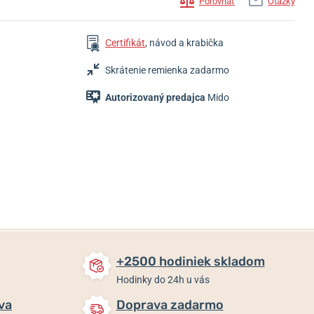
Porovnať
Otázky
Certifikát
, návod a krabička
Skrátenie remienka zadarmo
Autorizovaný predajca
Mido
1 015 €
1 435 €
2 276 €
Skladom
Skladom
Skladom
+2500 hodiniek skladom
Hodinky do 24h u vás
va
Doprava zadarmo