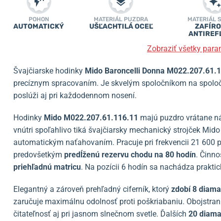
POHON
MATERIÁL PUZDRA
MATERIÁL 
AUTOMATICKÝ
UŠĽACHTILÁ OCEĽ
ZAFÍRO
ANTIREF
Zobraziť všetky para
Švajčiarske hodinky
Mido Baroncelli Donna M022.207.61.
precíznym spracovaním. Je skvelým spoločníkom na spoloče
poslúži aj pri každodennom nosení.
Hodinky
Mido
M022.207.61.116.11
majú puzdro vrátane ná
vnútri spoľahlivo tiká švajčiarsky mechanický strojček Mid
automatickým naťahovaním. Pracuje pri frekvencii 21 600 
predovšetkým
predĺženú rezervu chodu na 80 hodín
. Činn
priehľadnú matricu
. Na pozícii 6 hodín sa nachádza prakti
Elegantný a zároveň prehľadný ciferník, ktorý
zdobí 8 diama
zaručuje maximálnu odolnosť proti poškriabaniu. Obojstra
čitateľnosť aj pri jasnom slnečnom svetle. Ďalších
20 diama