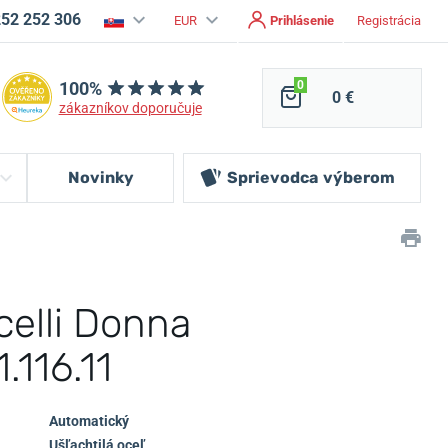
252 252 306
EUR
Prihlásenie
Registrácia
100%
0
0 €
zákazníkov doporučuje
Novinky
Sprievodca
výberom
celli Donna
.116.11
Automatický
Ušľachtilá oceľ