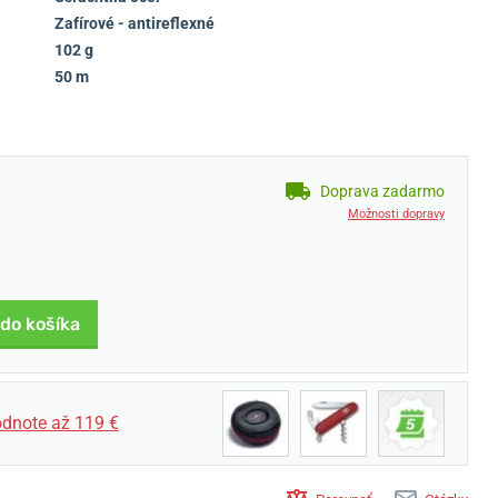
Zafírové - antireflexné
102 g
50 m
Doprava zadarmo
Možnosti dopravy
 do košíka
dnote až 119 €