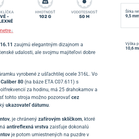
Šírka r
SKLÍČKA
HMOTNOSŤ
VODOTESNOSŤ
9,5 m
VÉ -
102 G
50 M
LEXNÉ
metre
↓
116.11
zaujmú elegantným dizajnom a
Výška p
10,6 
nské udalosti, ale svojmu majiteľovi dobre
ramku vyrobené z ušľachtilej ocele 316L. Vo
o
Caliber 80
(na báze ETA C07.611) s
polfrekvencií za hodinu, má 25 drahokamov a
osť tohto stroja možno pozorovať
cez
cký
ukazovateľ dátumu
.
ntov
, je chránený
zafírovým sklíčkom
, ktoré
nná
antireflexná vrstva
zaisťuje dokonalú
ntov
je potom umiestnených na puzdre v