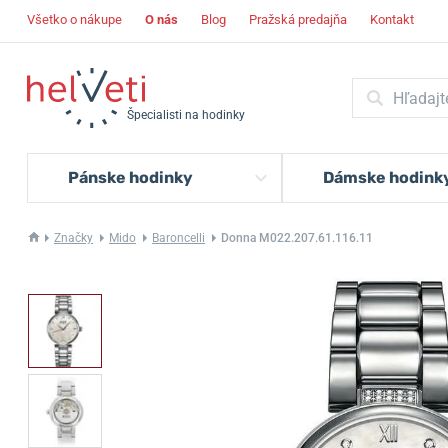
Všetko o nákupe
O nás
Blog
Pražská predajňa
Kontakt
Špecialisti na hodinky
Pánske hodinky
Dámske hodink
Značky
Mido
Baroncelli
Donna M022.207.61.116.11