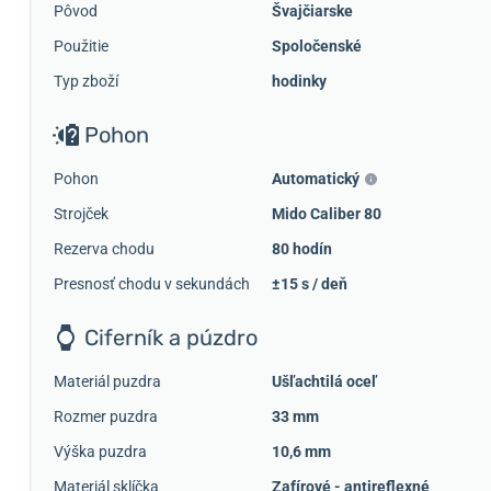
Pôvod
Švajčiarske
Použitie
Spoločenské
Typ zboží
hodinky
Pohon
Pohon
Automatický
Strojček
Mido Caliber 80
Rezerva chodu
80 hodín
Presnosť chodu v sekundách
±15 s / deň
Ciferník a púzdro
Materiál puzdra
Ušľachtilá oceľ
Rozmer puzdra
33 mm
Výška puzdra
10,6 mm
Materiál sklíčka
Zafírové - antireflexné