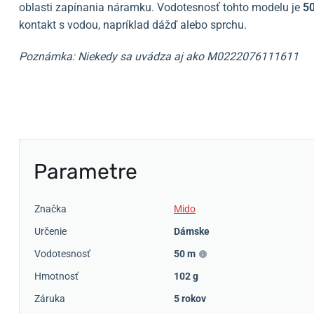
oblasti zapínania náramku. Vodotesnosť tohto modelu je
50
kontakt s vodou, napríklad dážď alebo sprchu.
Poznámka: Niekedy sa uvádza aj ako M0222076111611
Parametre
Značka
Mido
Určenie
Dámske
Vodotesnosť
50 m
Hmotnosť
102 g
Záruka
5 rokov