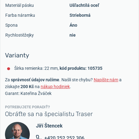
Materiál pásku
Ušľachtilá oceľ
Farba náramku
Strieborná
Spona
Áno
Rychlostěžejky
nie
Varianty
Šírka remienka: 22 mm,
kód produktu: 105735
Za
správnosť údajov ručíme
. Našli ste chybu?
Napíšte nám
a
získajte
200 Kč
na
nákup hodiniek
.
Garant: Kateřina Žváček
POTREBUJETE PORADIŤ?
Obráťte sa na špecialistu Traser
Jiří Štencek
+420 252 252 306