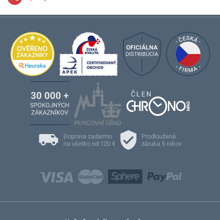
Doprava zadarmo
Prodloužená
na všetko od 120 €
záruka 5 rokov