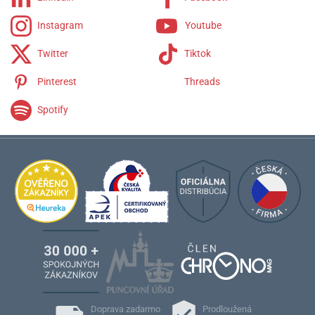
Instagram
Youtube
Twitter
Tiktok
Pinterest
Threads
Spotify
Doprava zadarmo
Prodloužená