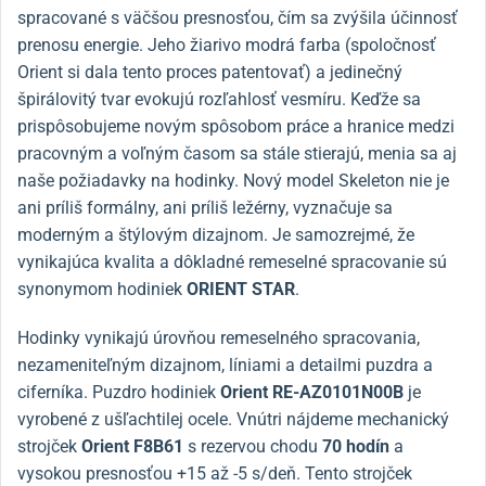
spracované s väčšou presnosťou, čím sa zvýšila účinnosť
prenosu energie. Jeho žiarivo modrá farba (spoločnosť
Orient si dala tento proces patentovať) a jedinečný
špirálovitý tvar evokujú rozľahlosť vesmíru. Keďže sa
prispôsobujeme novým spôsobom práce a hranice medzi
pracovným a voľným časom sa stále stierajú, menia sa aj
naše požiadavky na hodinky. Nový model Skeleton nie je
ani príliš formálny, ani príliš ležérny, vyznačuje sa
moderným a štýlovým dizajnom. Je samozrejmé, že
vynikajúca kvalita a dôkladné remeselné spracovanie sú
synonymom hodiniek
ORIENT STAR
.
Hodinky vynikajú úrovňou remeselného spracovania,
nezameniteľným dizajnom, líniami a detailmi puzdra a
ciferníka. Puzdro hodiniek
Orient
RE-AZ0101N00B
je
vyrobené z
ušľachtilej ocele. Vnútri nájdeme mechanický
strojček
Orient F8B61
s rezervou chodu
70 hodín
a
vysokou presnosťou +15 až -5 s/deň. Tento strojček