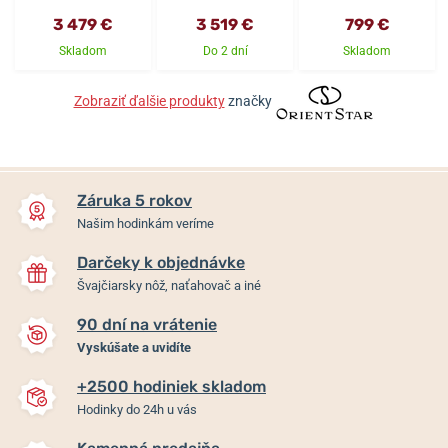
3 479 €
3 519 €
799 €
Skladom
Do 2 dní
Skladom
Zobraziť ďalšie produkty
značky
Záruka 5 rokov
Našim hodinkám veríme
Darčeky k objednávke
Švajčiarsky nôž, naťahovač a iné
90 dní na vrátenie
Vyskúšate a uvidíte
+2500 hodiniek skladom
Hodinky do 24h u vás