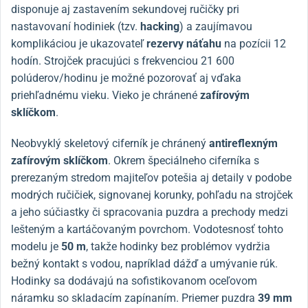
disponuje aj zastavením sekundovej ručičky pri
nastavovaní hodiniek (tzv.
hacking
) a zaujímavou
komplikáciou je ukazovateľ
rezervy náťahu
na pozícii 12
hodín. Strojček pracujúci s frekvenciou 21 600
polúderov/hodinu je možné pozorovať aj vďaka
priehľadnému vieku. Vieko je chránené
zafírovým
sklíčkom
.
Neobvyklý skeletový ciferník je chránený
antireflexným
zafírovým sklíčkom
. Okrem špeciálneho ciferníka s
prerezaným stredom majiteľov potešia aj detaily v podobe
modrých ručičiek, signovanej korunky, pohľadu na strojček
a jeho súčiastky či spracovania puzdra a prechody medzi
lešteným a kartáčovaným povrchom. Vodotesnosť tohto
modelu je
50 m
, takže hodinky bez problémov vydržia
bežný kontakt s vodou, napríklad dážď a umývanie rúk.
Hodinky sa dodávajú na sofistikovanom oceľovom
náramku so skladacím zapínaním. Priemer puzdra
39 mm