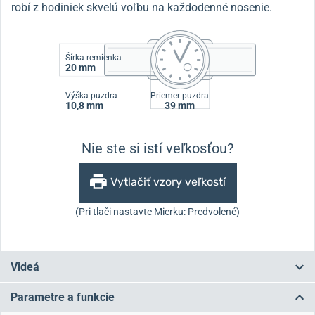
robí z hodiniek skvelú voľbu na každodenné nosenie.
Šírka remienka
20 mm
Výška puzdra
Priemer puzdra
10,8 mm
39 mm
Nie ste si istí veľkosťou?
Vytlačiť vzory veľkostí
(Pri tlači nastavte Mierku: Predvolené)
Videá
Parametre a funkcie