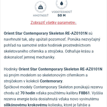
VODOTESNOSŤ
50 M
HMOTNOSŤ
Zobraziť všetky parametre
↓
Orient Star Contemporary Skeleton RE-AZ0101N
sú
navrhnuté tak, aby upútali pozornosť. Ponúka nezvyčajný
pohľad na samotné srdce hodiniek prostredníctvom
skeletovaného ciferníka a strojčeka. Odhaľuje krásu a
dokonalosť jemnej mechaniky.
Hodinky
Orient Star Contemporary Skeleton RE-AZ0101N
sú prvým modelom so
skeletonovým ciferníkom a
strojčekom v kolekcii
Contemorary
.
Špičkové modely Contemporary Skeleton ponúkajú rezervu
chodu až
70 hodín
vďaka použitému kalibru
F8B61
. Vyššia
rezerva energie bola dosiahnutá vďaka novo vyvinutému
silikónovému krokovému
koliesku, ktoré je ľahšie a