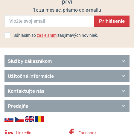
prví
Populárne modelové rady Orient Star
1x za mesiac, priamo do e-mailu
Classic
Prihlásenie
Contemporary
Sports
Remienky Orient Star
Súhlasím so
zasielaním
zaujímavých noviniek.
Služby zákazníkom
Užitočné informácie
Kontaktujte nás
Predajňa
Linkedin
Facebook