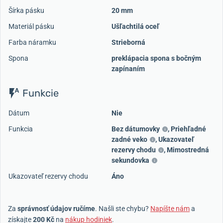
Šírka pásku
20 mm
Materiál pásku
Ušľachtilá oceľ
Farba náramku
Strieborná
Spona
preklápacia spona s bočným
zapínaním
Funkcie
Dátum
Nie
Funkcia
Bez dátumovky
,
Priehľadné
zadné veko
,
Ukazovateľ
rezervy chodu
,
Mimostredná
sekundovka
Ukazovateľ rezervy chodu
Áno
Za
správnosť údajov ručíme
. Našli ste chybu?
Napíšte nám
a
získajte
200 Kč
na
nákup hodiniek
.