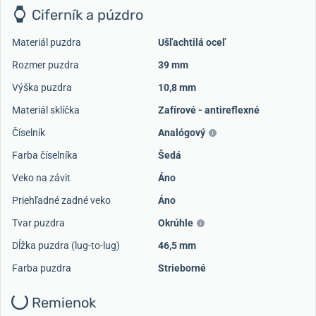
Ciferník a púzdro
Materiál puzdra
Ušľachtilá oceľ
Rozmer puzdra
39 mm
Výška puzdra
10,8 mm
Materiál sklíčka
Zafírové - antireflexné
Načítať ďalšie videá
Číselník
Analógový
Farba číselníka
Šedá
Veko na závit
Áno
Priehľadné zadné veko
Áno
Tvar puzdra
Okrúhle
Dĺžka puzdra (lug-to-lug)
46,5 mm
Farba puzdra
Strieborné
Remienok