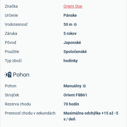
Značka
Orient Star
Určenie
Pánske
Vodotesnosť
50 m
Záruka
5 rokov
Pôvod
Japonské
Použitie
Spoločenské
Typ zboží
hodinky
Pohon
Pohon
Manuálny
Strojček
Orient F8B61
Rezerva chodu
70 hodín
Presnosť chodu v sekundách
Maximálna odchýlka +15 až -5
s / deň