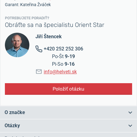
Garant: Kateřina Žváček
POTREBUJETE PORADIŤ?
Obráťte sa na špecialistu Orient Star
Jiří Štencek
+420 252 252 306
Po-Št
9-19
Pi-So
9-16
info@helveti.sk
Položiť otázku
O značke
Pre japonskú značku
Orient Star
je typická výroba
mechanických
Otázky
hodiniek s nadčasovým designom. Názov vyjadruje cieľ a snahu
tvoriť mechanické hodinky, ktoré upútajú svojou vysokou kvalitou a