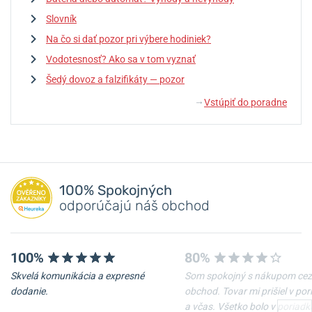
Slovník
Na čo si dať pozor pri výbere hodiniek?
Vodotesnosť? Ako sa v tom vyznať
Šedý dovoz a falzifikáty — pozor
Vstúpiť do poradne
↓
100% Spokojných
odporúčajú náš obchod
100%
80%
Skvelá komunikácia a expresné
Som spokojný s nákupom cez
dodanie.
obchod. Tovar mi prišiel v po
a včas. Všetko bolo v poriadk