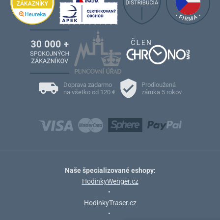
Doprava zadarmo
Prodloužená
na všetko od 120 €
záruka 5 rokov
Naše špecializované eshopy:
HodinkyWenger.cz
•
HodinkyTraser.cz
•