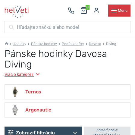
0
Menu
Hodinky
Pánske hodinky
Podľa značky
Davosa
Diving
Pánske hodinky Davosa
Diving
Viac o kategórii
Ternos
Argonautic
Zoradiť podľa:
Zobraziť filtráciu