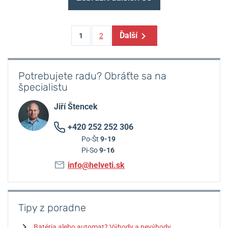
Ďalší
1
2
Potrebujete radu? Obráťte sa na
špecialistu
Jiří Štencek
+420 252 252 306
Po-Št
9-19
Pi-So
9-16
info@helveti.sk
Tipy z poradne
Batéria alebo automat? Výhody a nevýhody