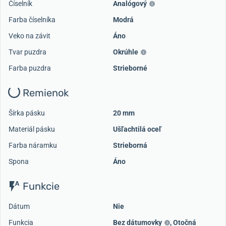
Číselník
Analógový
Farba číselníka
Modrá
Veko na závit
Áno
Tvar puzdra
Okrúhle
Farba puzdra
Strieborné
Remienok
Šírka pásku
20 mm
Materiál pásku
Ušľachtilá oceľ
Farba náramku
Strieborná
Spona
Áno
Funkcie
Dátum
Nie
Funkcia
Bez dátumovky
,
Otočná