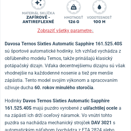
MATERIÁL SKLÍČKA
ZAFÍROVÉ -
HMOTNOSŤ
VODOTESNOSŤ
ANTIREFLEXNÉ
126 G
100 M
Zobraziť všetky parametre
↓
Davosa
Ternos Sixties Automatic Sapphire 161.525.40S
sú športové automatické hodinky. Ich vzhľad vychádza z
obľúbeného modelu Ternos, takže prinášajú klasický
potápačský dizajn. Vďaka decentnejšiemu dizajnu sú však
vhodnejšie na každodenné nosenie a tiež pre menšie
zápästia. Tento model svojím výkonom a spracovaním
oživuje ducha
60. rokov minulého storočia
.
Hodinky
Davos Ternos Sixties Automatic Sapphire
161.525.40S
majú puzdro vyrobené z
ušľachtilej ocele
a
na zápästí ich drží oceľový náramok. Vo vnútri tohto
puzdra sa nachádza mechanický strojček
DAV 3021
s
automatickým náťahom (vychádza z ETA 2824 alebo