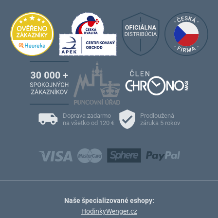
Doprava zadarmo
Prodloužená
na všetko od 120 €
záruka 5 rokov
Naše špecializované eshopy:
HodinkyWenger.cz