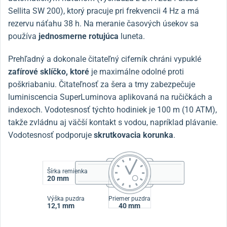
Sellita SW 200), ktorý pracuje pri frekvencii 4 Hz a má
rezervu náťahu 38 h. Na meranie časových úsekov sa
používa
jednosmerne rotujúca
luneta.
Prehľadný a dokonale čitateľný ciferník chráni vypuklé
zafírové sklíčko, ktoré
je maximálne odolné proti
poškriabaniu. Čitateľnosť za šera a tmy zabezpečuje
luminiscencia SuperLuminova aplikovaná na ručičkách a
indexoch. Vodotesnosť týchto hodiniek je 100 m (10 ATM),
takže zvládnu aj väčší kontakt s vodou, napríklad plávanie.
Vodotesnosť podporuje
skrutkovacia korunka
.
Šírka remienka
20 mm
Výška puzdra
Priemer puzdra
12,1 mm
40 mm