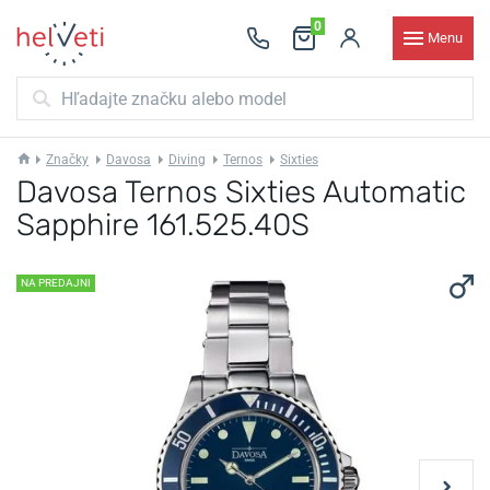
0
Menu
Značky
Davosa
Diving
Ternos
Sixties
Davosa Ternos Sixties Automatic
Sapphire 161.525.40S
NA PREDAJNI