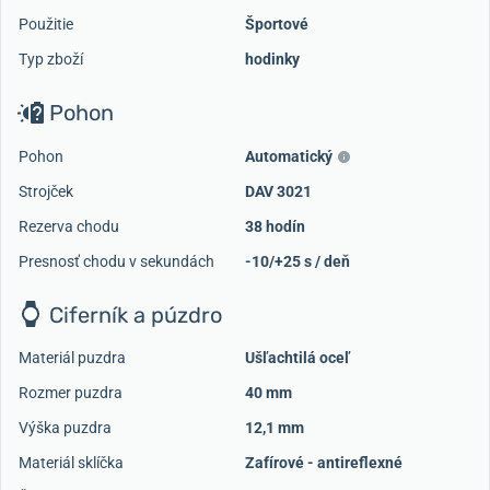
Použitie
Športové
Typ zboží
hodinky
Pohon
Pohon
Automatický
Strojček
DAV 3021
Rezerva chodu
38 hodín
Presnosť chodu v sekundách
-10/+25 s / deň
Ciferník a púzdro
Materiál puzdra
Ušľachtilá oceľ
Rozmer puzdra
40 mm
Výška puzdra
12,1 mm
Materiál sklíčka
Zafírové - antireflexné