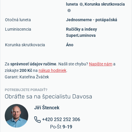
luneta
,
Korunka skrutkovacia
Otočná luneta
Jednosmerne - potápačská
Luminiscencia
Ručičky a indexy
SuperLuminova
Korunka skrutkovacia
Áno
Za
správnosť údajov ručíme
. Našli ste chybu?
Napíšte nám
a
získajte
200 Kč
na
nákup hodiniek
.
Garant: Kateřina Žváček
POTREBUJETE PORADIŤ?
Obráťte sa na špecialistu Davosa
Jiří Štencek
+420 252 252 306
Po-Št
9-19