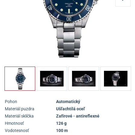
Pohon
Automatický
Materiál puzdra
Ušľachtilá oceľ
Materiál sklíčka
Zafírové - antireflexné
Hmotnosť
126 g
Vodotesnosť
100 m