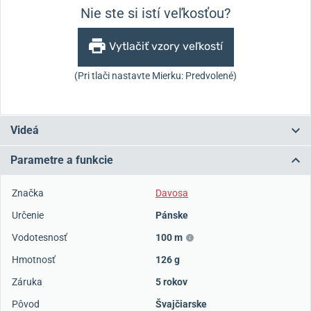
Nie ste si istí veľkosťou?
Vytlačiť vzory veľkostí
(Pri tlači nastavte Mierku: Predvolené)
Videá
Parametre a funkcie
Značka
Davosa
Určenie
Pánske
Vodotesnosť
100 m
Hmotnosť
126 g
Záruka
5 rokov
Pôvod
Švajčiarske