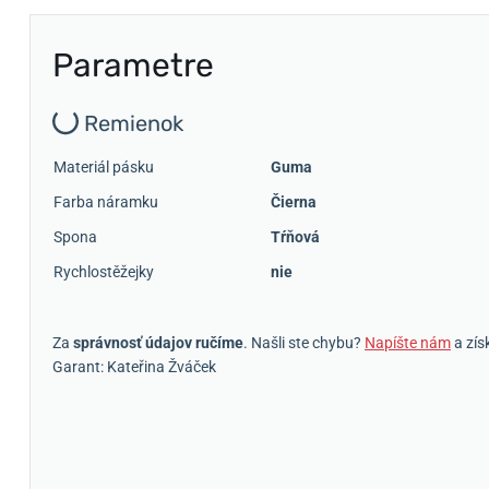
Parametre
Remienok
Materiál pásku
Guma
Farba náramku
Čierna
Spona
Tŕňová
Rychlostěžejky
nie
Za
správnosť údajov ručíme
. Našli ste chybu?
Napíšte nám
a zís
Garant: Kateřina Žváček