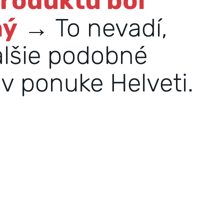
produktu bol
ný
→ To nevadí,
alšie podobné
v ponuke Helveti.