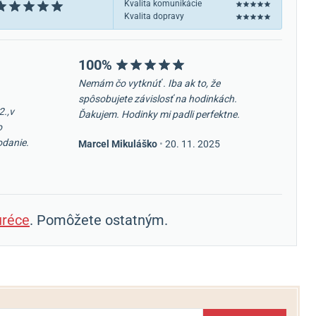
Kvalita komunikácie
Kvalita dopravy
100%
Nemám čo vytknúť . Iba ak to, že
spôsobujete závislosť na hodinkách.
2.,v
Ďakujem. Hodinky mi padli perfektne.
o
odanie.
Marcel Mikuláško
•
20. 11. 2025
réce
. Pomôžete ostatným.