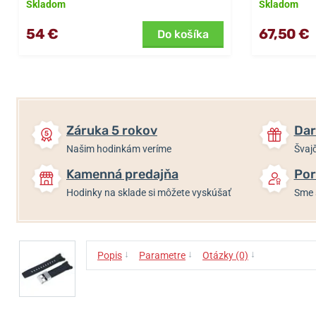
Skladom
Skladom
54 €
67,50 €
Do košíka
Záruka 5 rokov
Dar
Našim hodinkám veríme
Švajč
Kamenná predajňa
Por
Hodinky na sklade si môžete vyskúšať
Sme 
↓
↓
↓
Popis
Parametre
Otázky (0)