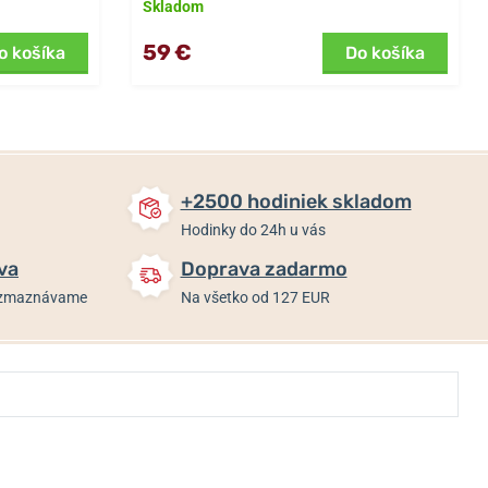
Skladom
59 €
o košíka
Do košíka
+2500 hodiniek skladom
Hodinky do 24h u vás
va
Doprava zadarmo
rozmaznávame
Na všetko od 127 EUR