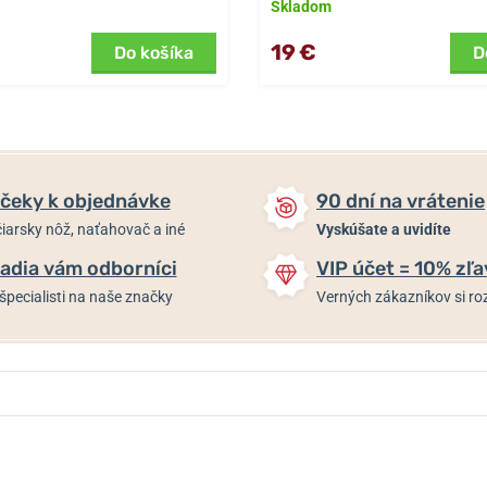
Skladom
19 €
Do košíka
D
čeky k objednávke
90 dní na vrátenie
iarsky nôž, naťahovač a iné
Vyskúšate a uvidíte
adia vám odborníci
VIP účet = 10% zľa
špecialisti na naše značky
Verných zákazníkov si 