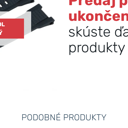
Predaj 
ukonče
OL
skúste ď
Ý
produkty 
PODOBNÉ PRODUKTY