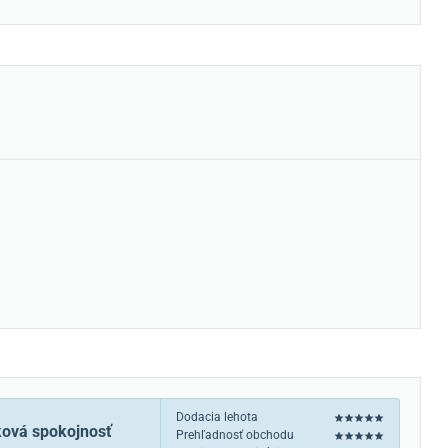
Dodacia lehota
ková spokojnosť
Prehľadnosť obchodu