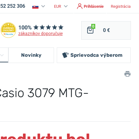
252 252 306
EUR
Prihlásenie
Registrácia
100%
0
0 €
zákazníkov doporučuje
Novinky
Sprievodca
výberom
asio 3079 MTG-