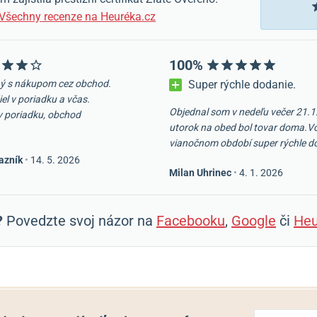
Všechny recenze na Heuréka.cz
100%
ý s nákupom cez obchod.
Super rýchle dodanie.
iel v poriadku a včas.
Objednal som v nedeľu večer 21.1
v poriadku, obchod
utorok na obed bol tovar doma.V
vianočnom období super rýchle d
azník
•
14. 5. 2026
Milan Uhrinec
•
4. 1. 2026
?
Povedzte svoj názor na
Facebooku
,
Google
či
Heu