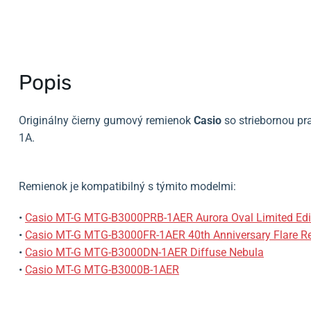
Popis
Originálny čierny gumový remienok
Casio
so striebornou p
1A.
Remienok je kompatibilný s týmito modelmi:
•
Casio MT-G MTG-B3000PRB-1AER Aurora Oval Limited Edi
•
Casio MT-G MTG-B3000FR-1AER 40th Anniversary Flare R
•
Casio MT-G MTG-B3000DN-1AER Diffuse Nebula
•
Casio MT-G MTG-B3000B-1AER