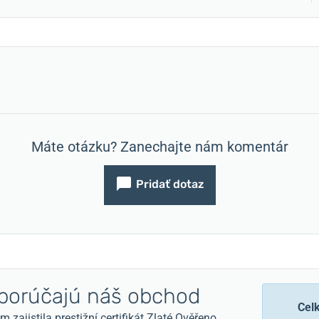
Máte otázku? Zanechajte nám komentár
Pridať dotaz
orúčajú náš obchod
Cel
zajistila prestižní certifikát Zlaté Ověřeno.