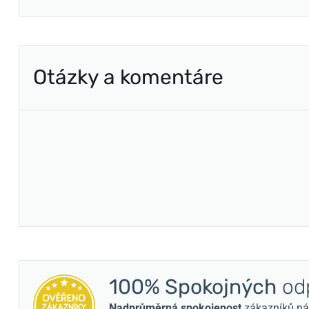
Otázky a komentáre
100% Spokojných
odp
Nadprůměrná spokojenost
zákazníků nám 