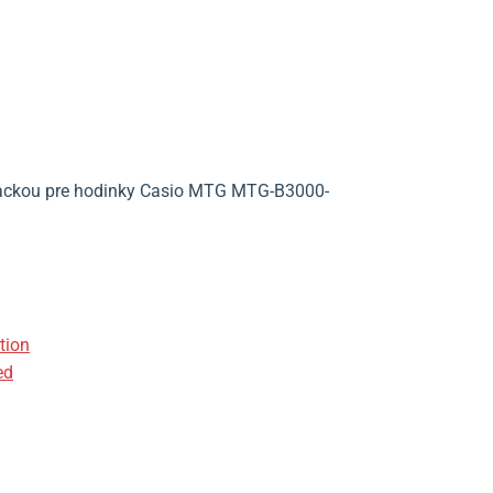
rackou pre hodinky Casio MTG MTG-B3000-
tion
ed