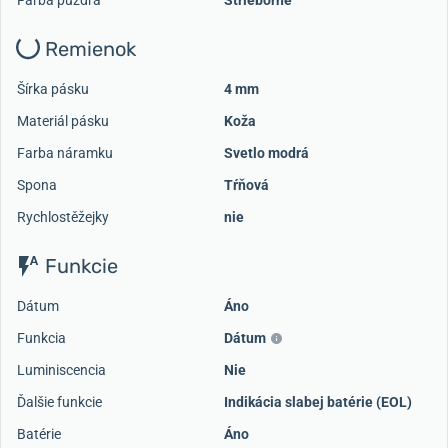
Farba puzdra
Strieborné
Remienok
Šírka pásku
4 mm
Materiál pásku
Koža
Farba náramku
Svetlo modrá
Spona
Tŕňová
Rychlostěžejky
nie
Funkcie
Dátum
Áno
Funkcia
Dátum
Luminiscencia
Nie
Ďalšie funkcie
Indikácia slabej batérie (EOL)
Batérie
Áno