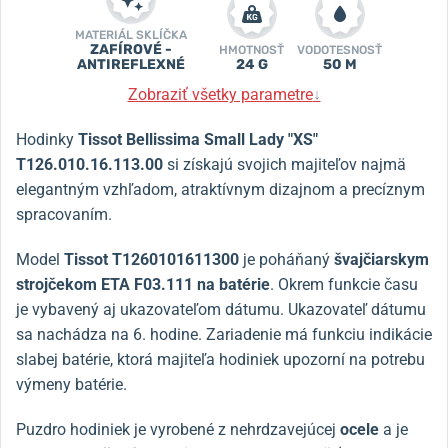
MATERIÁL SKLÍČKA
ZAFÍROVÉ -
HMOTNOSŤ
VODOTESNOSŤ
ANTIREFLEXNÉ
24 G
50 M
Zobraziť všetky parametre
↓
Hodinky
Tissot Bellissima Small Lady "XS"
T126.010.16.113.00
si získajú svojich majiteľov najmä
elegantným vzhľadom, atraktívnym dizajnom a precíznym
spracovaním.
Model
Tissot T1260101611300
je poháňaný
švajčiarskym
strojčekom ETA F03.111 na batérie
. Okrem funkcie času
je vybavený aj ukazovateľom dátumu. Ukazovateľ dátumu
sa nachádza na 6. hodine. Zariadenie má funkciu indikácie
slabej batérie, ktorá majiteľa hodiniek upozorní na potrebu
výmeny batérie.
Puzdro hodiniek je vyrobené z nehrdzavejúcej
ocele
a je