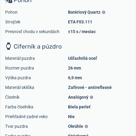
Pohon
Batériový Quartz
Strojček
ETA F03.111
Presnosť chodu v sekundách
±15 s / mesiac
Ciferník a púzdro
Materiál puzdra
Ušľachtilá oceľ
Rozmer puzdra
26 mm
Výška puzdra
6,9 mm
Materiál sklíčka
Zafírové - antireflexné
Číselník
Analógový
Farba číselníka
Biela perleť
Priehľadné zadné veko
Nie
Tvar puzdra
Okrúhle