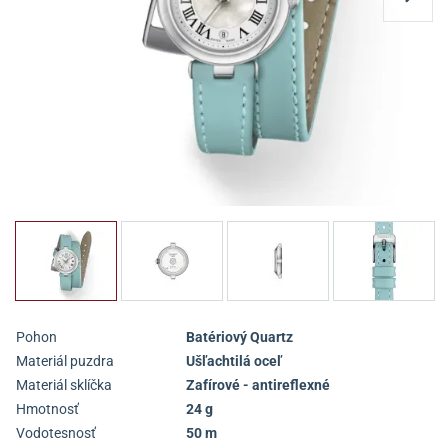
Pohon
Batériový Quartz
Materiál puzdra
Ušľachtilá oceľ
Materiál sklíčka
Zafírové - antireflexné
Hmotnosť
24 g
Vodotesnosť
50 m