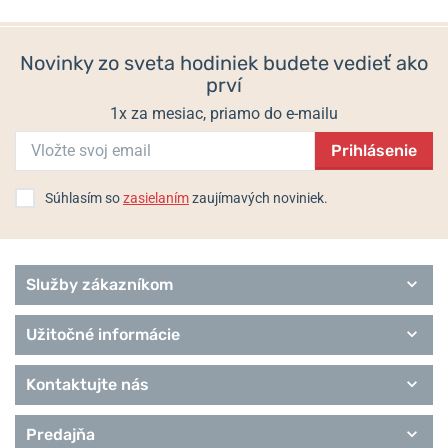
650 €
330 €
na
TissotWatches.com
.
Novinky zo sveta hodiniek budete vedieť ako
Informácie o výrobcovi:
Tissot SA, Chemin des tourelles 17, 2400 Le
prví
Locle, Švajčiarsko / info@tissot.ch
1x za mesiac, priamo do e-mailu
Prihlásenie
Populárne modelové rady Tissot
Touch Collection
Súhlasím so
zasielaním
zaujímavých noviniek.
Special Collection
T-Sport
T-Classic
Heritage
Služby zákazníkom
T-Lady
T-Pocket
Užitočné informácie
T-Gold
Remienky Tissot
Kontaktujte nás
Predajňa