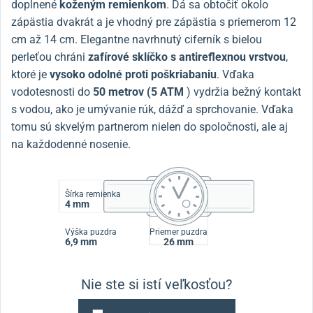
doplnené
koženým remienkom
. Dá sa obtočiť okolo
zápästia dvakrát a je vhodný pre zápästia s priemerom 12
cm až 14 cm. Elegantne navrhnutý ciferník s bielou
perleťou chráni
zafírové sklíčko s antireflexnou vrstvou
,
ktoré je
vysoko odolné proti poškriabaniu
. Vďaka
vodotesnosti do
50 metrov (5 ATM
) vydržia bežný kontakt
s vodou, ako je umývanie rúk, dážď a sprchovanie. Vďaka
tomu sú skvelým partnerom nielen do spoločnosti, ale aj
na každodenné nosenie.
Šírka remienka
4 mm
Výška puzdra
Priemer puzdra
6,9 mm
26 mm
Nie ste si istí veľkosťou?