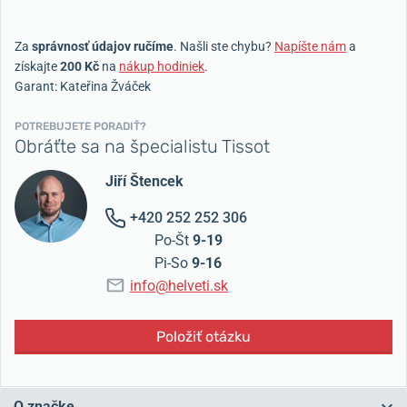
Za
správnosť údajov ručíme
. Našli ste chybu?
Napíšte nám
a
získajte
200 Kč
na
nákup hodiniek
.
Garant: Kateřina Žváček
POTREBUJETE PORADIŤ?
Obráťte sa na špecialistu Tissot
Jiří Štencek
+420 252 252 306
Po-Št
9-19
Pi-So
9-16
info@helveti.sk
Položiť otázku
O značke