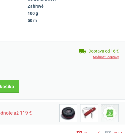
Zafírové
100 g
50 m
Doprava od 16 €
Možnosti dopravy
 košíka
dnote až 119 €