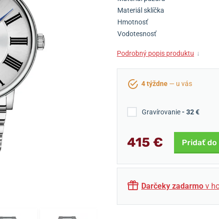
Materiál sklíčka
Hmotnosť
Vodotesnosť
Podrobný popis produktu
↓
4 týždne
— u vás
Gravírovanie
- 32 €
415 €
Pridať do
Darčeky zadarmo
v ho