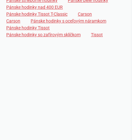
Pánske strieborné hodinky
Pánske biele hodinky
Pánske hodinky nad 400 EUR
Pánske hodinky Tissot T-Classic
Carson
Carson
Pánske hodinky s oceľovým náramkom
Pánske hodinky Tissot
Pánske hodinky so zafírovým sklíčkom
Tissot