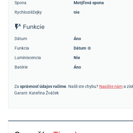
Spona
Motýľová spona
Rychlostěžejky
nie
Funkcie
Dátum
Áno
Funkcia
Dátum
Luminiscencia
Nie
Batérie
Áno
Za
správnosť údajov ručíme
. Našli ste chybu?
Napíšte nám
a zís
Garant: Kateřina Žváček