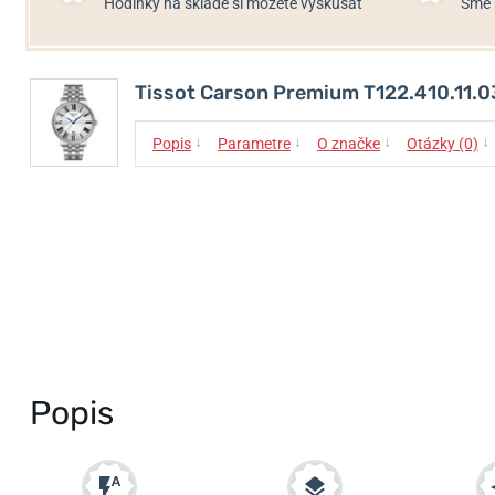
Hodinky na sklade si môžete vyskúšať
Sme 
Tissot Carson Premium T122.410.11.
↓
↓
↓
↓
Popis
Parametre
O značke
Otázky (0)
Popis