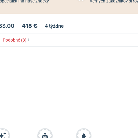
špecialisti na naše značky
Verných zákazníkov si 
033.00
415 €
4 týždne
↓
Podobné (8)