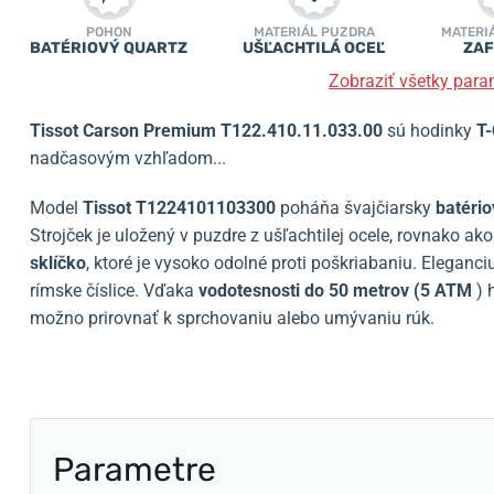
POHON
MATERIÁL PUZDRA
MATERI
BATÉRIOVÝ QUARTZ
UŠĽACHTILÁ OCEĽ
ZAF
Zobraziť všetky para
Tissot Carson Premium T122.410.11.033.00
sú hodinky
T-
nadčasovým vzhľadom...
Model
Tissot
T1224101103300
poháňa švajčiarsky
batério
Strojček je uložený v puzdre z ušľachtilej ocele, rovnako ak
sklíčko
, ktoré je vysoko odolné proti poškriabaniu. Elegan
rímske číslice. Vďaka
vodotesnosti do 50 metrov (5 ATM
) 
možno prirovnať k sprchovaniu alebo umývaniu rúk.
Parametre