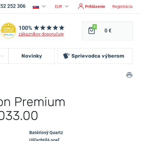
252 252 306
EUR
Prihlásenie
Registrácia
100%
0
0 €
zákazníkov doporučuje
Novinky
Sprievodca
výberom
son Premium
.033.00
Batériový Quartz
Ušľachtilá oceľ