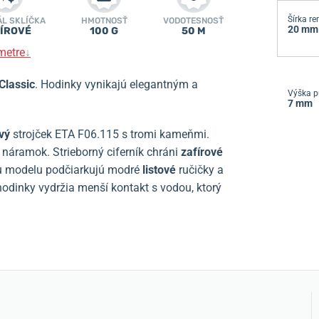
Šírka r
ÁL SKLÍČKA
HMOTNOSŤ
VODOTESNOSŤ
20 mm
ÍROVÉ
100 G
50 M
metre
↓
Classic
. Hodinky vynikajú elegantným a
Výška p
7 mm
vý
strojček ETA F06.115 s tromi kameňmi.
o náramok. Strieborný ciferník chráni
zafírové
ciu modelu podčiarkujú modré
listové
ručičky a
hodinky vydržia menší kontakt s vodou, ktorý