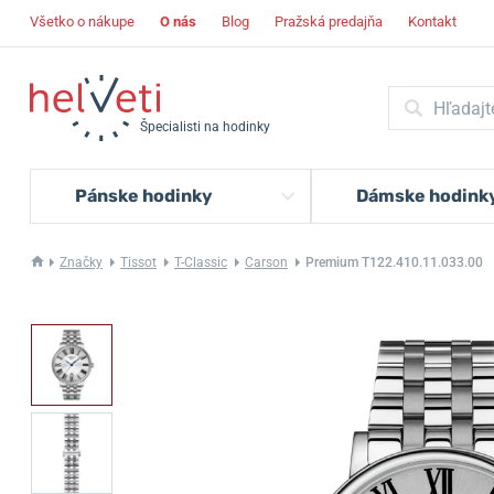
Všetko o nákupe
O nás
Blog
Pražská predajňa
Kontakt
Špecialisti na hodinky
Pánske hodinky
Dámske hodink
Značky
Tissot
T-Classic
Carson
Premium T122.410.11.033.00