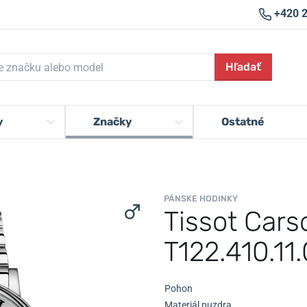
+420 
Hľadať
y
Značky
Ostatné
PÁNSKE HODINKY
Tissot Car
T122.410.11
Pohon
Materiál puzdra