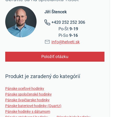
Jiří Štencek
+420 252 252 306
Po-Št
9-19
Pi-So
9-16
info@helveti.sk
Položiť otázku
Produkt je zaradený do kategórií
Pánske oceľové hodinky
Pánske spoločenské hodinky
Pánske švajčiarske hodinky
Pánske bateriové hodinky (Quartz)
Pánske hodinky s dátumom