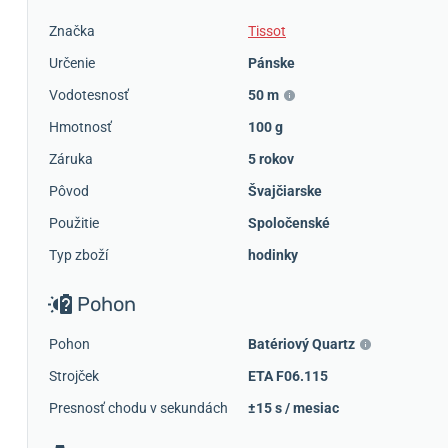
Značka
Tissot
Určenie
Pánske
Vodotesnosť
50 m
Hmotnosť
100 g
Záruka
5 rokov
Pôvod
Švajčiarske
Použitie
Spoločenské
Typ zboží
hodinky
Pohon
Pohon
Batériový Quartz
Strojček
ETA F06.115
Presnosť chodu v sekundách
±15 s / mesiac