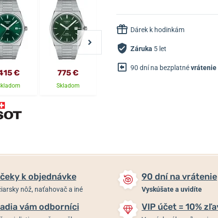
Dárek k hodinkám
Záruka
5 let
90 dní na bezplatné
vrátenie
415 €
775 €
615 €
445 €
Skladom
Skladom
Skladom
Skladom
čeky k objednávke
90 dní na vrátenie
iarsky nôž, naťahovač a iné
Vyskúšate a uvidíte
adia vám odborníci
VIP účet = 10% zľa