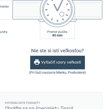
emienka
uzdra
Priemer puzdra
40 mm
Nie ste si istí veľkosťou?
Vytlačiť vzory veľkostí
(Pri tlači nastavte Mierku: Predvolené)
POTREBUJETE PORADIŤ?
Obráťte sa na špecialistu Tissot