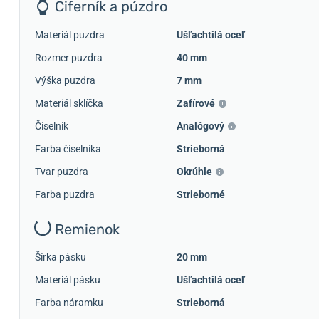
Ciferník a púzdro
Materiál puzdra
Ušľachtilá oceľ
Rozmer puzdra
40 mm
Výška puzdra
7 mm
Materiál sklíčka
Zafírové
Číselník
Analógový
Farba číselníka
Strieborná
Tvar puzdra
Okrúhle
Farba puzdra
Strieborné
Remienok
Šírka pásku
20 mm
Materiál pásku
Ušľachtilá oceľ
Farba náramku
Strieborná