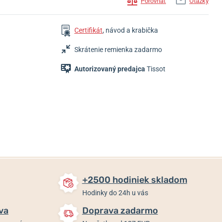
Porovnať
Otázky
Certifikát
, návod a krabička
Skrátenie remienka zadarmo
Autorizovaný predajca
Tissot
285 €
495 €
445 €
Skladom
Skladom
Skladom
+2500 hodiniek skladom
Hodinky do 24h u vás
va
Doprava zadarmo