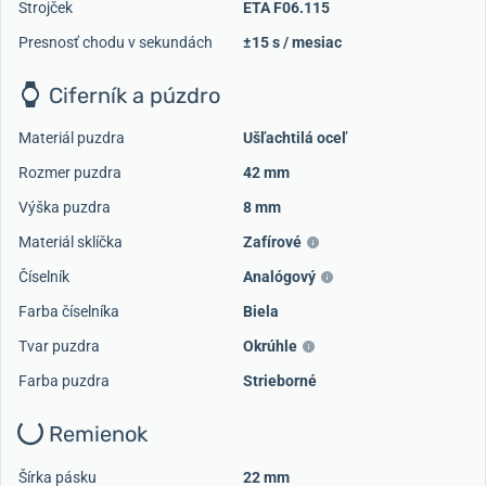
Strojček
ETA F06.115
Presnosť chodu v sekundách
±15 s / mesiac
Ciferník a púzdro
Materiál puzdra
Ušľachtilá oceľ
Rozmer puzdra
42 mm
Výška puzdra
8 mm
Materiál sklíčka
Zafírové
Číselník
Analógový
Farba číselníka
Biela
Tvar puzdra
Okrúhle
Farba puzdra
Strieborné
Remienok
Šírka pásku
22 mm