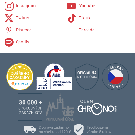
Instagram
Youtube
Twitter
Tiktok
Pinterest
Threads
Spotify
Doprava zadarmo
Prodloužená
na všetko od 120 €
záruka 5 rokov