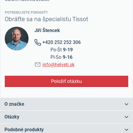
POTREBUJETE PORADIŤ?
Obráťte sa na špecialistu Tissot
Jiří Štencek
+420 252 252 306
Po-Št
9-19
Pi-So
9-16
info@helveti.sk
Položiť otázku
O značke
Tissot je značka s
tradíciou
od roku 1853 a v súčasnosti ide o
Otázky
najväčšieho
švajčiarskeho výrobcu hodiniek.
Značku založil
Charles-Félicien Tissot v mestečku
Le Locle
v podhorí Jury a "plus" v
Podobné produkty