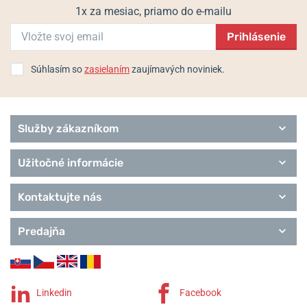
1x za mesiac, priamo do e-mailu
Prihlásenie
Populárne modelové rady Tissot
Touch Collection
Súhlasím so
zasielaním
zaujímavých noviniek.
Special Collection
T-Sport
T-Classic
Heritage
Služby zákazníkom
T-Lady
T-Pocket
Užitočné informácie
T-Gold
Remienky Tissot
Kontaktujte nás
Predajňa
Linkedin
Facebook