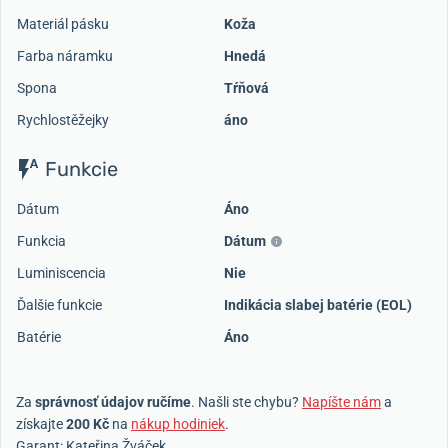
Materiál pásku
Koža
Farba náramku
Hnedá
Spona
Tŕňová
Rychlostěžejky
áno
Funkcie
Dátum
Áno
Funkcia
Dátum
Luminiscencia
Nie
Ďalšie funkcie
Indikácia slabej batérie (EOL)
Batérie
Áno
Za
správnosť údajov ručíme
. Našli ste chybu?
Napíšte nám
a
získajte
200 Kč
na
nákup hodiniek
.
Garant: Kateřina Žváček