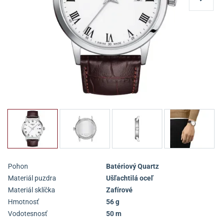
Pohon
Batériový Quartz
Materiál puzdra
Ušľachtilá oceľ
Materiál sklíčka
Zafírové
Hmotnosť
56 g
Vodotesnosť
50 m