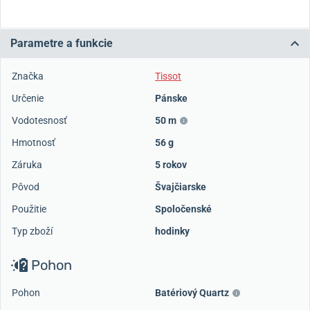
Parametre a funkcie
Značka
Tissot
Určenie
Pánske
Vodotesnosť
50 m
Hmotnosť
56 g
Záruka
5 rokov
Pôvod
Švajčiarske
Použitie
Spoločenské
Typ zboží
hodinky
Pohon
Pohon
Batériový Quartz