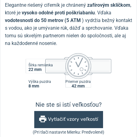
Elegantne riešený ciferník je chránený
zafírovým sklíčkom
,
ktoré je
vysoko odolné proti poškriabaniu
. Vďaka
vodotesnosti do 50 metrov (5 ATM
) vydržia bežný kontakt
s vodou, ako je umývanie rúk, dážď a sprchovanie. Vďaka
tomu sú skvelým partnerom nielen do spoločnosti, ale aj
na každodenné nosenie.
Šírka remienka
22 mm
Výška puzdra
Priemer puzdra
8 mm
42 mm
Nie ste si istí veľkosťou?
Vytlačiť vzory veľkostí
(Pri tlači nastavte Mierku: Predvolené)