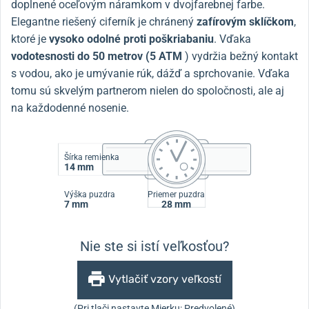
doplnené oceľovým náramkom v dvojfarebnej farbe.
Elegantne riešený ciferník je chránený
zafírovým sklíčkom
,
ktoré je
vysoko odolné proti poškriabaniu
. Vďaka
vodotesnosti do 50 metrov (5 ATM
) vydržia bežný kontakt
s vodou, ako je umývanie rúk, dážď a sprchovanie. Vďaka
tomu sú skvelým partnerom nielen do spoločnosti, ale aj
na každodenné nosenie.
Šírka remienka
14 mm
Výška puzdra
Priemer puzdra
7 mm
28 mm
Nie ste si istí veľkosťou?
Vytlačiť vzory veľkostí
(Pri tlači nastavte Mierku: Predvolené)