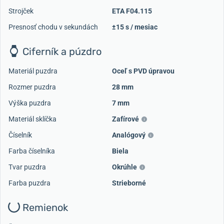
Strojček
ETA F04.115
Presnosť chodu v sekundách
±15 s / mesiac
Ciferník a púzdro
Materiál puzdra
Oceľ s PVD úpravou
Rozmer puzdra
28 mm
Výška puzdra
7 mm
Materiál sklíčka
Zafírové
Číselník
Analógový
Farba číselníka
Biela
Tvar puzdra
Okrúhle
Farba puzdra
Strieborné
Remienok