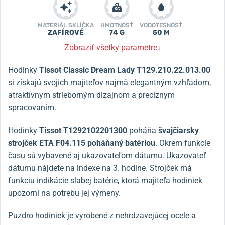
MATERIÁL SKLÍČKA
HMOTNOSŤ
VODOTESNOSŤ
ZAFÍROVÉ
74 G
50 M
Zobraziť všetky parametre
↓
Hodinky
Tissot Classic Dream Lady T129.210.22.013.00
si získajú svojich majiteľov najmä elegantným vzhľadom,
atraktívnym strieborným dizajnom a precíznym
spracovaním.
Hodinky
Tissot T1292102201300
poháňa
švajčiarsky
strojček ETA F04.115 poháňaný batériou
. Okrem funkcie
času sú vybavené aj ukazovateľom dátumu. Ukazovateľ
dátumu nájdete na indexe na 3. hodine. Strojček má
funkciu indikácie slabej batérie, ktorá majiteľa hodiniek
upozorní na potrebu jej výmeny.
Puzdro hodiniek je vyrobené z nehrdzavejúcej ocele a