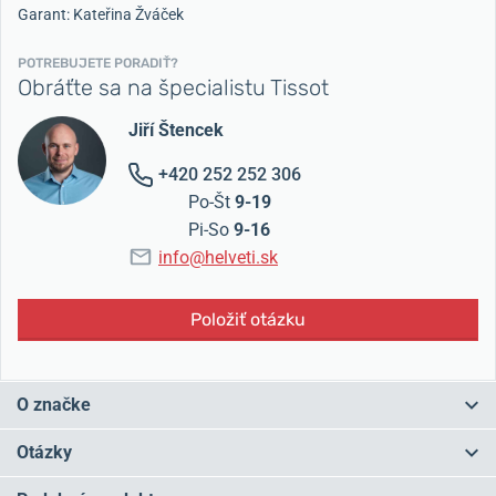
Garant: Kateřina Žváček
POTREBUJETE PORADIŤ?
Obráťte sa na špecialistu Tissot
Jiří Štencek
+420 252 252 306
Po-Št
9-19
Pi-So
9-16
info@helveti.sk
Položiť otázku
O značke
Tissot je značka s
tradíciou
od roku 1853 a v súčasnosti ide o
Otázky
najväčšieho
švajčiarskeho výrobcu hodiniek.
Značku založil
Charles-Félicien Tissot v mestečku
Le Locle
v podhorí Jury a "plus" v