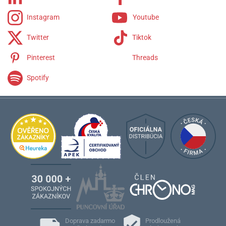
Instagram
Youtube
Twitter
Tiktok
Pinterest
Threads
Spotify
Doprava zadarmo
Prodloužená