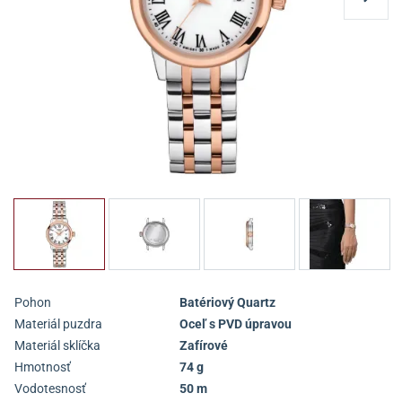
Pohon
Batériový Quartz
Materiál puzdra
Oceľ s PVD úpravou
Materiál sklíčka
Zafírové
Hmotnosť
74 g
Vodotesnosť
50 m