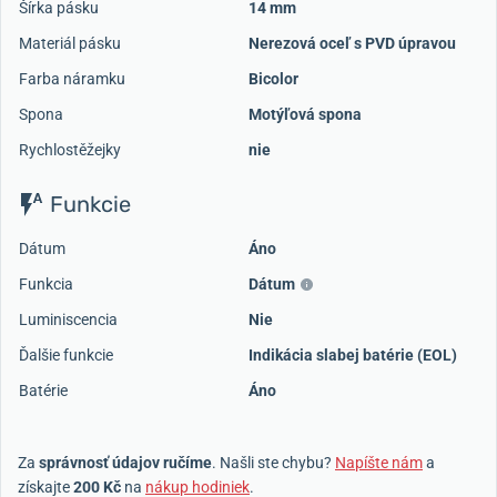
Šírka pásku
14 mm
Materiál pásku
Nerezová oceľ s PVD úpravou
Farba náramku
Bicolor
Spona
Motýľová spona
Rychlostěžejky
nie
Funkcie
Dátum
Áno
Funkcia
Dátum
Luminiscencia
Nie
Ďalšie funkcie
Indikácia slabej batérie (EOL)
Batérie
Áno
Za
správnosť údajov ručíme
. Našli ste chybu?
Napíšte nám
a
získajte
200 Kč
na
nákup hodiniek
.