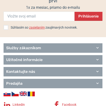
prví
1x za mesiac, priamo do e-mailu
Prihlásenie
Populárne modelové rady Tissot
Touch Collection
Súhlasím so
zasielaním
zaujímavých noviniek.
Special Collection
T-Sport
T-Classic
Heritage
Služby zákazníkom
T-Lady
T-Pocket
Užitočné informácie
T-Gold
Remienky Tissot
Kontaktujte nás
Predajňa
Linkedin
Facebook