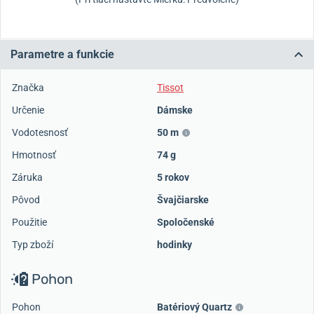
Parametre a funkcie
Značka
Tissot
Určenie
Dámske
Vodotesnosť
50 m
Hmotnosť
74 g
Záruka
5 rokov
Pôvod
Švajčiarske
Použitie
Spoločenské
Typ zboží
hodinky
Pohon
Pohon
Batériový Quartz