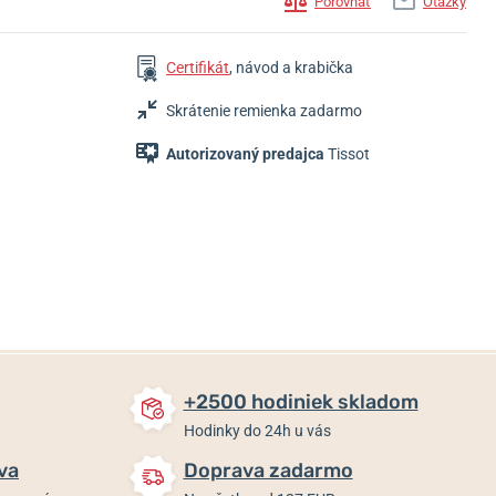
Porovnať
Otázky
Certifikát
, návod a krabička
Skrátenie remienka zadarmo
Autorizovaný predajca
Tissot
765 €
840 €
765 €
Skladom
Skladom
Skladom
+2500 hodiniek skladom
Hodinky do 24h u vás
va
Doprava zadarmo