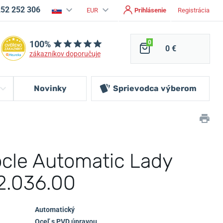
252 252 306
EUR
Prihlásenie
Registrácia
100%
0
0 €
zákazníkov doporučuje
Novinky
Sprievodca
výberom
ocle Automatic Lady
2.036.00
Automatický
Oceľ s PVD úpravou