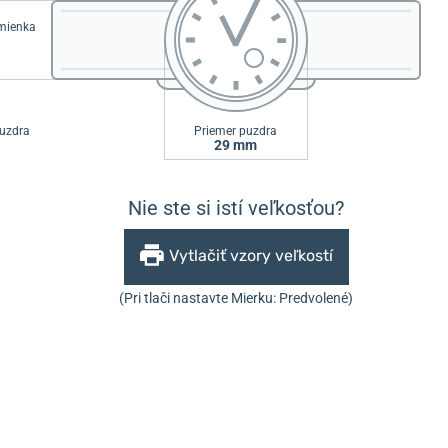
emienka
uzdra
Priemer puzdra
29 mm
Nie ste si istí veľkosťou?
Vytlačiť vzory veľkostí
(Pri tlači nastavte Mierku: Predvolené)