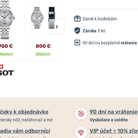
Dárek k hodinkám
Záruka
5 let
90 dní na bezplatné
vrátenie
900 €
800 €
870 €
765 €
Skladom
Skladom
Skladom
Skladom
čeky k objednávke
90 dní na vrátenie
iarsky nôž, naťahovač a iné
Vyskúšate a uvidíte
adia vám odborníci
VIP účet = 10% zľa