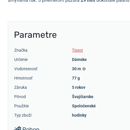
umývania rúk. S priemerom puzdra
29 mm
dokonale padnú 
Parametre
Značka
Tissot
Určenie
Dámske
Vodotesnosť
30 m
Hmotnosť
77 g
Záruka
5 rokov
Pôvod
Švajčiarske
Použitie
Spoločenské
Typ zboží
hodinky
Pohon