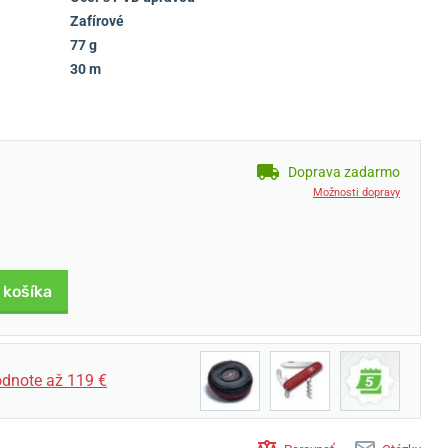
Zafírové
77 g
30 m
Doprava zadarmo
Možnosti dopravy
 košíka
dnote až 119 €