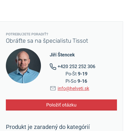
POTREBUJETE PORADIŤ?
Obráťte sa na špecialistu Tissot
Jiří Štencek
+420 252 252 306
Po-Št
9-19
Pi-So
9-16
info@helveti.sk
Položiť otázku
Produkt je zaradený do kategórií