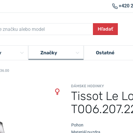
+420 
Hľadať
y
Značky
Ostatné
036.00
DÁMSKE HODINKY
Tissot Le L
T006.207.2
Pohon
Materiál puzdra