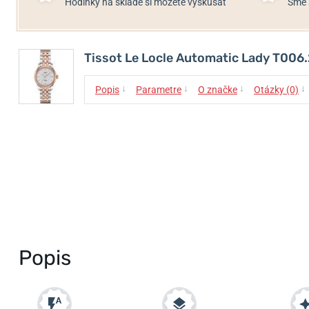
Hodinky na sklade si môžete vyskúšať
Sme 
Tissot Le Locle Automatic Lady T006
↓
↓
↓
↓
Popis
Parametre
O značke
Otázky (0)
Popis