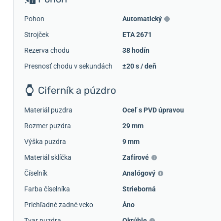
Pohon
Automatický
Strojček
ETA 2671
Rezerva chodu
38 hodín
Presnosť chodu v sekundách
±20 s / deň
Ciferník a púzdro
Materiál puzdra
Oceľ s PVD úpravou
Rozmer puzdra
29 mm
Výška puzdra
9 mm
Materiál sklíčka
Zafírové
Číselník
Analógový
Farba číselníka
Strieborná
Priehľadné zadné veko
Áno
Tvar puzdra
Okrúhle