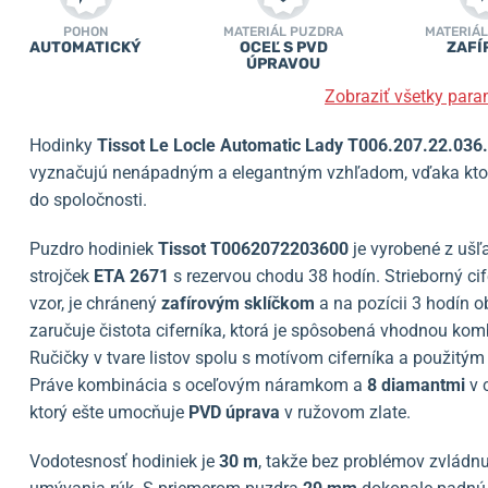
POHON
MATERIÁL PUZDRA
MATERIÁL
AUTOMATICKÝ
OCEĽ S PVD
ZAFÍ
ÚPRAVOU
Zobraziť všetky para
Hodinky
Tissot Le Locle Automatic Lady T006.207.22.036
vyznačujú nenápadným a elegantným vzhľadom, vďaka kto
do spoločnosti.
Puzdro hodiniek
Tissot T0062072203600
je vyrobené z ušľ
strojček
ETA 2671
s rezervou chodu 38 hodín. Strieborný cif
vzor, je chránený
zafírovým sklíčkom
a na pozícii 3 hodín 
zaručuje čistota ciferníka, ktorá je spôsobená vhodnou kom
Ručičky v tvare listov spolu s motívom ciferníka a použi
Práve kombinácia s oceľovým náramkom a
8 diamantmi
v 
ktorý ešte umocňuje
PVD úprava
v ružovom zlate.
Vodotesnosť hodiniek je
30 m
, takže bez problémov zvlád