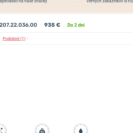
špecialisti na naše značky
Verných zákazníkov si 
.207.22.036.00
935 €
Do 2 dní
↓
Podobné (1)