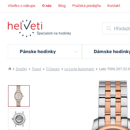
Všetko o nákupe
O nás
Blog
Pražská predajňa
Kontakt
Špecialisti na hodinky
Pánske hodinky
Dámske hodink
Značky
Tissot
T-Classic
Le Locle Automatic
Lady T006.207.22.