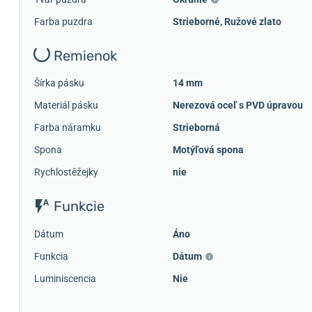
Farba puzdra
Strieborné
,
Ružové zlato
Remienok
Šírka pásku
14 mm
Materiál pásku
Nerezová oceľ s PVD úpravou
Farba náramku
Strieborná
Spona
Motýľová spona
Rychlostěžejky
nie
Funkcie
Dátum
Áno
Funkcia
Dátum
Luminiscencia
Nie