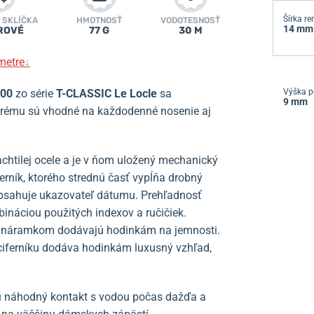
Šírka r
 SKLÍČKA
HMOTNOSŤ
VODOTESNOSŤ
14 mm
ROVÉ
77 G
30 M
metre
↓
.00
zo série
T-CLASSIC Le Locle
sa
Výška p
9 mm
rému sú vhodné na každodenné nosenie aj
achtilej ocele a je v ňom uložený mechanický
erník, ktorého strednú časť vypĺňa drobný
obsahuje ukazovateľ dátumu. Prehľadnosť
bináciou použitých indexov a ručičiek.
tým náramkom dodávajú hodinkám na jemnosti.
ciferníku dodáva hodinkám luxusný vzhľad,
nu náhodný kontakt s vodou počas dažďa a