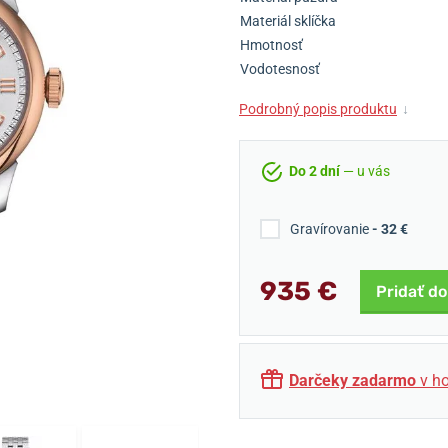
Materiál sklíčka
Hmotnosť
Vodotesnosť
Podrobný popis produktu
↓
Do 2 dní
— u vás
Gravírovanie
- 32 €
935 €
Pridať do
Darčeky zadarmo
v ho