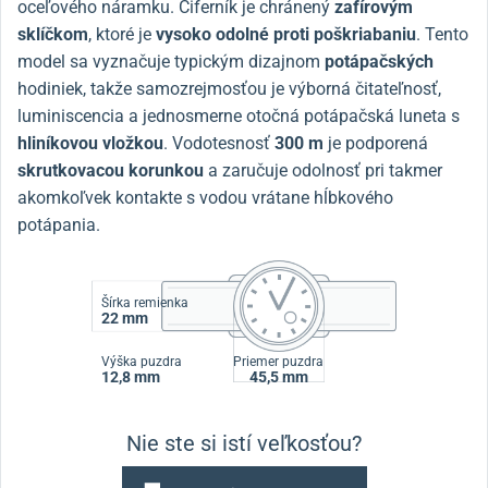
oceľového náramku. Ciferník je chránený
zafírovým
sklíčkom
, ktoré je
vysoko odolné proti poškriabaniu
. Tento
model sa vyznačuje typickým dizajnom
potápačských
hodiniek, takže samozrejmosťou je výborná čitateľnosť,
luminiscencia a jednosmerne otočná potápačská luneta s
hliníkovou vložkou
. Vodotesnosť
300 m
je podporená
skrutkovacou korunkou
a zaručuje odolnosť pri takmer
akomkoľvek kontakte s vodou vrátane hĺbkového
potápania.
Šírka remienka
22 mm
Výška puzdra
Priemer puzdra
12,8 mm
45,5 mm
Nie ste si istí veľkosťou?