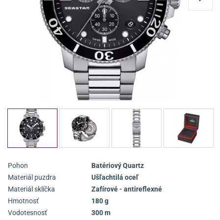
Pohon
Batériový Quartz
Materiál puzdra
Ušľachtilá oceľ
Materiál sklíčka
Zafírové - antireflexné
Hmotnosť
180 g
Vodotesnosť
300 m