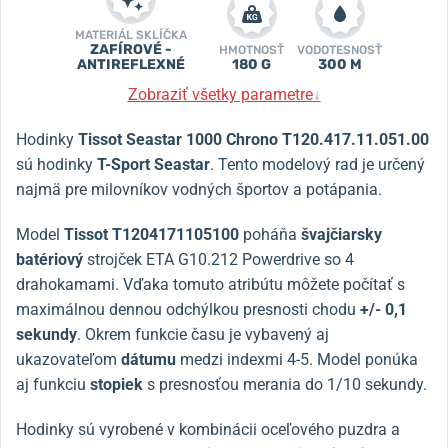
MATERIÁL SKLÍČKA
ZAFÍROVÉ -
HMOTNOSŤ
VODOTESNOSŤ
ANTIREFLEXNÉ
180 G
300 M
Zobraziť všetky parametre
↓
Hodinky
Tissot Seastar 1000 Chrono T120.417.11.051.00
sú hodinky
T-Sport Seastar
. Tento modelový rad je určený
najmä pre milovníkov vodných športov a potápania.
Model
Tissot T1204171105100
poháňa
švajčiarsky
batériový
strojček ETA G10.212 Powerdrive so 4
drahokamami. Vďaka tomuto atribútu môžete počítať s
maximálnou dennou odchýlkou presnosti chodu
+/- 0,1
sekundy
. Okrem funkcie času je vybavený aj
ukazovateľom
dátumu
medzi indexmi 4-5. Model ponúka
aj funkciu
stopiek
s presnosťou merania do 1/10 sekundy.
Hodinky sú vyrobené v kombinácii oceľového puzdra a