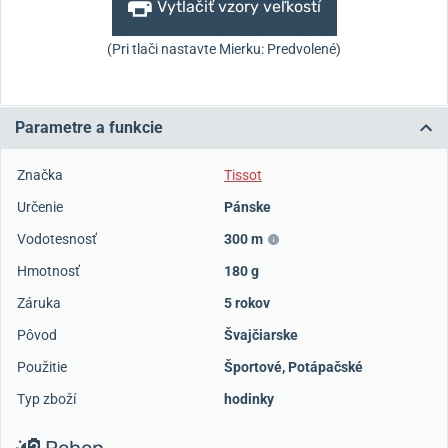
Vytlačiť vzory veľkostí
(Pri tlači nastavte Mierku: Predvolené)
Parametre a funkcie
Značka
Tissot
Určenie
Pánske
Vodotesnosť
300 m
Hmotnosť
180 g
Záruka
5 rokov
Pôvod
Švajčiarske
Použitie
Športové
,
Potápačské
Typ zboží
hodinky
Pohon