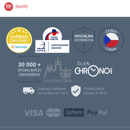
Spotify
Doprava zadarmo
Prodloužená
na všetko od 120 €
záruka 5 rokov