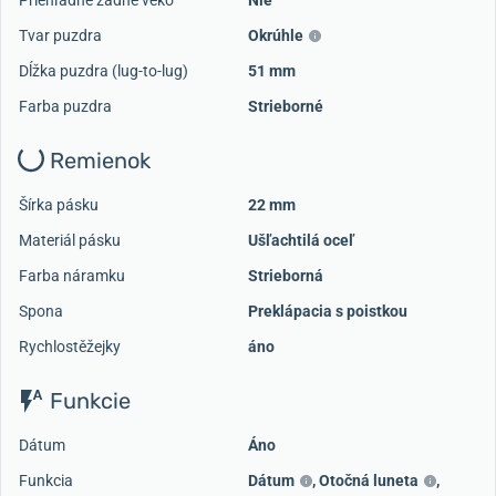
Priehľadné zadné veko
Nie
Tvar puzdra
Okrúhle
Dĺžka puzdra (lug-to-lug)
51 mm
Farba puzdra
Strieborné
Remienok
Šírka pásku
22 mm
Materiál pásku
Ušľachtilá oceľ
Farba náramku
Strieborná
Spona
Preklápacia s poistkou
Rychlostěžejky
áno
Funkcie
Dátum
Áno
Funkcia
Dátum
,
Otočná luneta
,