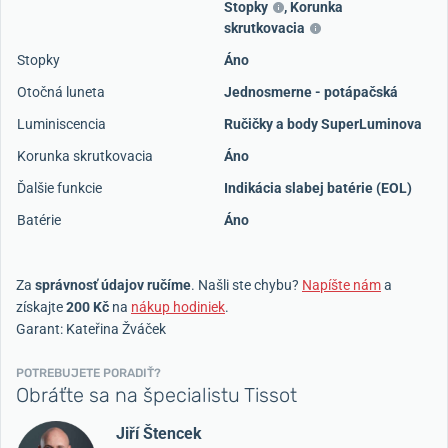
Stopky
,
Korunka
skrutkovacia
Stopky
Áno
Otočná luneta
Jednosmerne - potápačská
Luminiscencia
Ručičky a body SuperLuminova
Korunka skrutkovacia
Áno
Ďalšie funkcie
Indikácia slabej batérie (EOL)
Batérie
Áno
Za
správnosť údajov ručíme
. Našli ste chybu?
Napíšte nám
a
získajte
200 Kč
na
nákup hodiniek
.
Garant: Kateřina Žváček
POTREBUJETE PORADIŤ?
Obráťte sa na špecialistu Tissot
Jiří Štencek