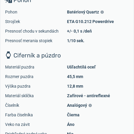
Pohon
Batériový Quartz
Strojček
ETA G10.212 Powerdrive
Presnosť chodu v sekundách
+/- 0,1 s /deň
Presnosť merania stopiek
1/10 sek.
Ciferník a púzdro
Materiál puzdra
Ušľachtilá oceľ
Rozmer puzdra
45,5 mm
Výška puzdra
12,8 mm
Materiál sklíčka
Zafírové - antireflexné
Číselník
Analógový
Farba číselníka
Čierna
Veko na závit
Áno