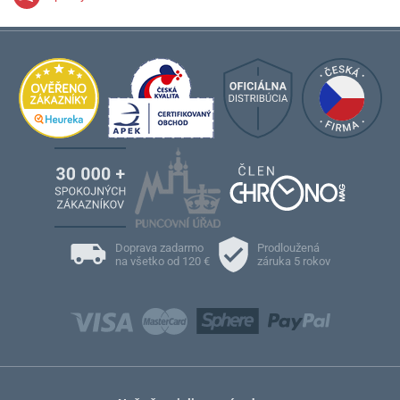
Doprava zadarmo
Prodloužená
na všetko od 120 €
záruka 5 rokov