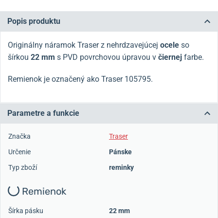
Popis produktu
Originálny náramok Traser z nehrdzavejúcej
ocele
so
šírkou
22 mm
s PVD povrchovou úpravou v
čiernej
farbe.
Remienok je označený ako Traser 105795.
Parametre a funkcie
Značka
Traser
Určenie
Pánske
Typ zboží
reminky
Remienok
Šírka pásku
22 mm