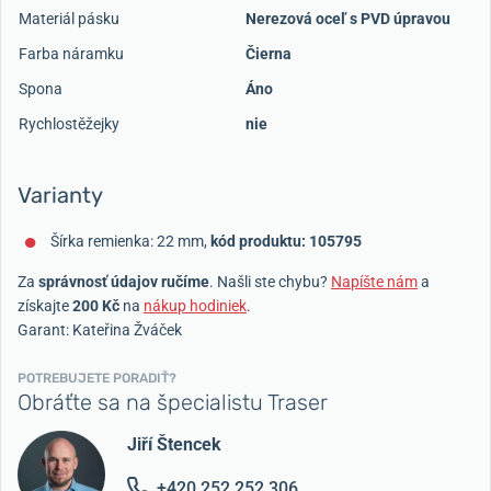
Materiál pásku
Nerezová oceľ s PVD úpravou
Farba náramku
Čierna
Spona
Áno
Rychlostěžejky
nie
Varianty
Šírka remienka: 22 mm,
kód produktu: 105795
Za
správnosť údajov ručíme
. Našli ste chybu?
Napíšte nám
a
získajte
200 Kč
na
nákup hodiniek
.
Garant: Kateřina Žváček
POTREBUJETE PORADIŤ?
Obráťte sa na špecialistu Traser
Jiří Štencek
+420 252 252 306