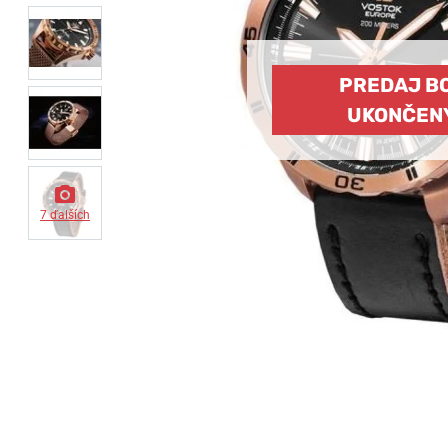
PREDAJ B
UKONČEN
7 ďalších