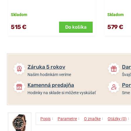
Skladom
Skladom
515 €
579 €
Do košíka
Záruka 5 rokov
Dar
Našim hodinkám veríme
Švajč
Kamenná predajňa
Por
Hodinky na sklade si môžete vyskúšať
Sme 
↓
↓
↓
↓
Popis
Parametre
O značke
Otázky (0)