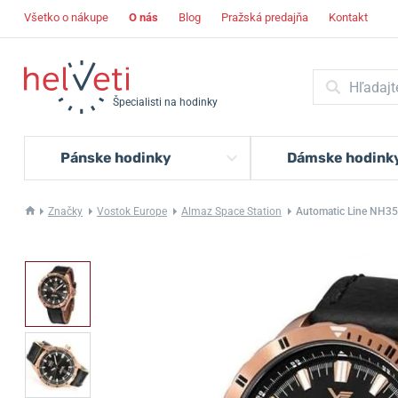
Všetko o nákupe
O nás
Blog
Pražská predajňa
Kontakt
Špecialisti na hodinky
Pánske hodinky
Dámske hodink
Značky
Vostok Europe
Almaz Space Station
Automatic Line NH3