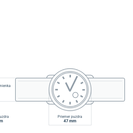
emienka
uzdra
Priemer puzdra
mm
47 mm