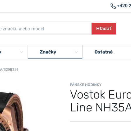
+420 
Hľadať
y
Značky
Ostatné
5A/320B259
PÁNSKE HODINKY
Vostok Eur
Line NH35