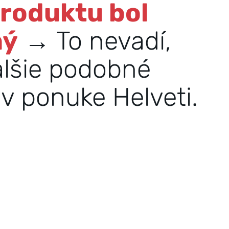
produktu bol
ný
→ To nevadí,
alšie podobné
v ponuke Helveti.