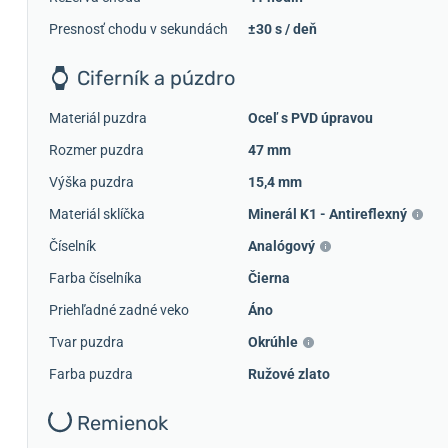
Presnosť chodu v sekundách
±30 s / deň
Ciferník a púzdro
Materiál puzdra
Oceľ s PVD úpravou
Rozmer puzdra
47 mm
Výška puzdra
15,4 mm
Materiál sklíčka
Minerál K1 - Antireflexný
Číselník
Analógový
Farba číselníka
Čierna
Priehľadné zadné veko
Áno
Tvar puzdra
Okrúhle
Farba puzdra
Ružové zlato
Remienok