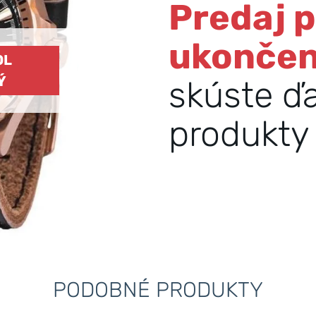
Predaj 
ukonče
OL
Ý
skúste ď
produkty 
PODOBNÉ PRODUKTY