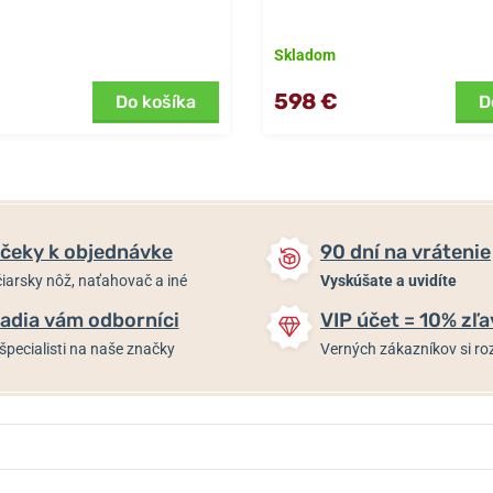
Skladom
598 €
Do košíka
D
čeky k objednávke
90 dní na vrátenie
iarsky nôž, naťahovač a iné
Vyskúšate a uvidíte
adia vám odborníci
VIP účet = 10% zľa
špecialisti na naše značky
Verných zákazníkov si 