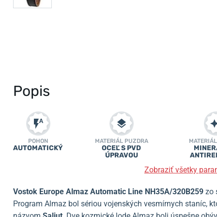
Popis
POHON
MATERIÁL PUZDRA
MATERIÁL
AUTOMATICKÝ
OCEĽ S PVD
MINERÁ
ÚPRAVOU
ANTIRE
Zobraziť všetky para
Vostok Europe Almaz Automatic Line NH35A/320B259
zo 
Program Almaz bol sériou vojenských vesmírnych staníc, kt
názvom
Saljut
. Dve kozmické lode Almaz boli úspešne obý