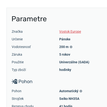
Parametre
Značka
Vostok Europe
Určenie
Pánske
Vodotesnosť
200 m
Záruka
5 rokov
Použitie
Univerzálne (GADA)
Typ zboží
hodinky
Pohon
Pohon
Automatický
Strojček
Seiko NH35A
Rezerva chodu
41 hodín