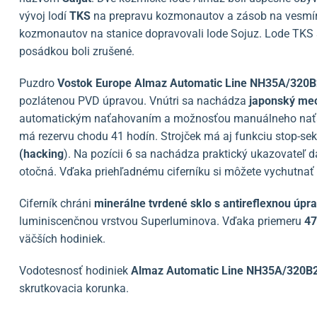
vývoj lodí
TKS
na prepravu kozmonautov a zásob na vesmírn
kozmonautov na stanice dopravovali lode Sojuz. Lode TKS sa
posádkou boli zrušené.
Puzdro
Vostok Europe Almaz Automatic Line NH35A/320
pozlátenou PVD úpravou. Vnútri sa nachádza
japonský mec
automatickým naťahovaním a možnosťou manuálneho nať
má rezervu chodu 41 hodín. Strojček má aj funkciu stop-se
(hacking
). Na pozícii 6 sa nachádza praktický ukazovateľ 
otočná. Vďaka priehľadnému ciferníku si môžete vychutnať 
Ciferník chráni
minerálne tvrdené sklo s antireflexnou úpr
luminiscenčnou vrstvou Superluminova. Vďaka priemeru
4
väčších hodiniek.
Vodotesnosť hodiniek
Almaz Automatic Line NH35A/320B
skrutkovacia korunka.