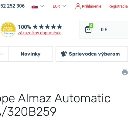
252 252 306
EUR
Prihlásenie
Registrácia
100%
0
0 €
zákazníkov doporučuje
Novinky
Sprievodca
výberom
ope Almaz Automatic
A/320B259