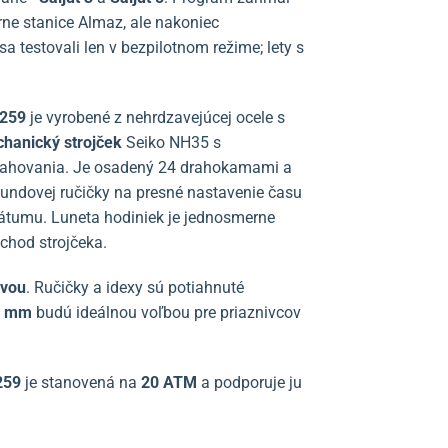
e stanice Almaz, ale nakoniec
 testovali len v bezpilotnom režime; lety s
B259
je vyrobené z nehrdzavejúcej ocele s
hanický strojček
Seiko NH35 s
ahovania. Je osadený 24 drahokamami a
kundovej ručičky na presné nastavenie času
dátumu. Luneta hodiniek je jednosmerne
chod strojčeka.
avou
. Ručičky a idexy sú potiahnuté
7 mm
budú ideálnou voľbou pre priaznivcov
259
je stanovená na
20 ATM
a podporuje ju