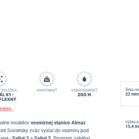
Šírka r
 SKLÍČKA
HMOTNOSŤ
VODOTESNOSŤ
22 mm
L K1 -
200 M
FLEXNÝ
metre
↓
série modelov
vesmírnej stanice Almaz
.
Výška p
15,4 
oré Sovietsky zväz vyslal do vesmíru pod
vané -
Saljut 3
a
Saljut 5
. Program zahŕňal