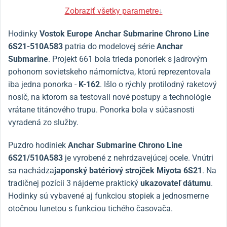
Zobraziť všetky parametre
↓
Hodinky
Vostok Europe Anchar Submarine Chrono Line
6S21-510A583
patria do modelovej série
Anchar
Submarine
. Projekt 661 bola trieda ponoriek s jadrovým
pohonom sovietskeho námorníctva, ktorú reprezentovala
iba jedna ponorka -
K-162
. Išlo o rýchly protilodný raketový
nosič, na ktorom sa testovali nové postupy a technológie
vrátane titánového trupu. Ponorka bola v súčasnosti
vyradená zo služby.
Puzdro hodiniek
Anchar Submarine Chrono Line
6S21/510A583
je vyrobené z nehrdzavejúcej ocele. Vnútri
sa nachádza
japonský batériový strojček Miyota 6S21
. Na
tradičnej pozícii 3 nájdeme praktický
ukazovateľ dátumu
.
Hodinky sú vybavené aj funkciou stopiek a jednosmerne
otočnou lunetou s funkciou tichého časovača.