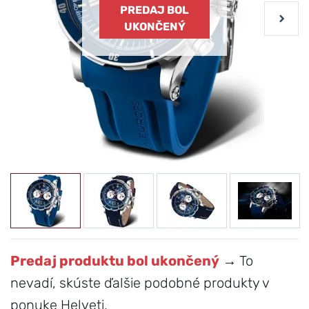
PREDAJ BOL
UKONČENÝ
Predaj produktu bol ukončený
→ To
nevadí, skúste ďalšie podobné produkty v
ponuke Helveti.