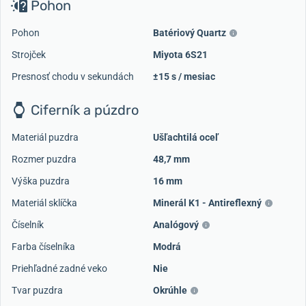
Pohon
Pohon
Batériový Quartz
Strojček
Miyota 6S21
Presnosť chodu v sekundách
±15 s / mesiac
Ciferník a púzdro
Materiál puzdra
Ušľachtilá oceľ
Rozmer puzdra
48,7 mm
Výška puzdra
16 mm
Materiál sklíčka
Minerál K1 - Antireflexný
Číselník
Analógový
Farba číselníka
Modrá
Priehľadné zadné veko
Nie
Tvar puzdra
Okrúhle