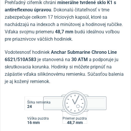
Prehľadný ciferník chráni
minerálne tvrdené sklo K1 s
antireflexnou úpravou
. Dokonalú čitateľnosť v tme
zabezpečuje celkom 17 tríciových kapsúl, ktoré sa
nachádzajú na indexoch a minútovej a hodinovej ručičke.
Vďaka svojmu priemeru
48,7 mm
budú ideálnou voľbou
pre priaznivcov väčších hodiniek.
Vodotesnosť hodiniek
Anchar Submarine Chrono Line
6S21/510A583
je stanovená na
30 ATM
a podporuje ju
skrutkovacia korunka. Hodinky si môžete pripnúť na
zápästie vďaka silikónovému remienku. Súčasťou balenia
je aj kožený remienok.
Šírka remienka
24
Výška puzdra
Priemer puzdra
16 mm
48,7 mm