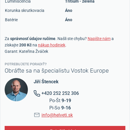
Luminiscencia
Tritium - zelená
Korunka skrutkovacia
Áno
Batérie
Áno
Za
správnosť údajov ručíme
. Našli ste chybu?
Napíšte nám
a
získajte
200 Kč
na
nákup hodiniek
.
Garant: Kateřina Žváček
POTREBUJETE PORADIŤ?
Obráťte sa na špecialistu Vostok Europe
Jiří Štencek
+420 252 252 306
Po-Št
9-19
Pi-So
9-16
info@helveti.sk