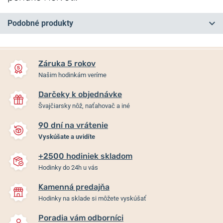
Podobné produkty
NA PREDAJNI
NA PREDAJNI
Záruka 5 rokov
Našim hodinkám veríme
Darčeky k objednávke
Švajčiarsky nôž, naťahovač a iné
90 dní na vrátenie
Vyskúšate a uvidíte
+2500 hodiniek skladom
Vostok Europe Anchar
Vostok Europe Space Race
Hodinky do 24h u vás
Submarine Chrono Line
Chrono Line 6S21-325A667
6S21-510A583B
Kamenná predajňa
Hodinky na sklade si môžete vyskúšať
Skladom
Skladom
Poradia vám odborníci
757 €
329 €