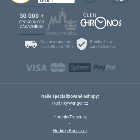
Doprava zadarmo
Prodloužená
na všetko od 120 €
záruka 5 rokov
Naše špecializované eshopy:
HodinkyWenger.cz
•
HodinkyTraser.cz
•
HodinkyBoccia.cz