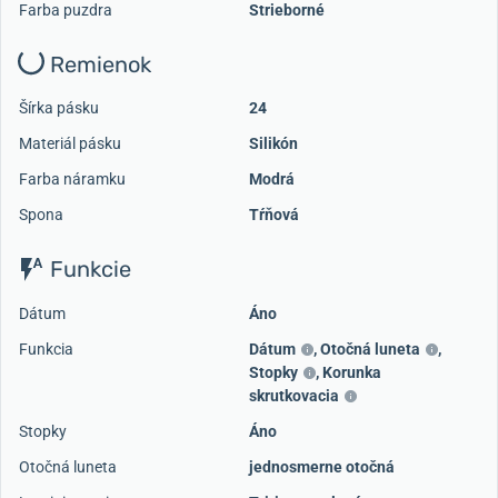
Farba puzdra
Strieborné
Remienok
Šírka pásku
24
Materiál pásku
Silikón
Farba náramku
Modrá
Spona
Tŕňová
Funkcie
Dátum
Áno
Funkcia
Dátum
,
Otočná luneta
,
Stopky
,
Korunka
skrutkovacia
Stopky
Áno
Otočná luneta
jednosmerne otočná