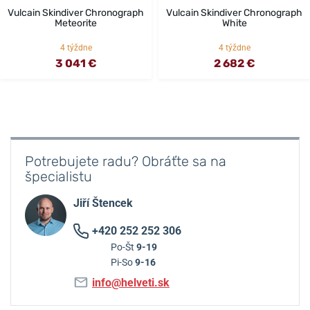
Vulcain Skindiver Chronograph
Vulcain Skindiver Chronograph
Meteorite
White
4 týždne
4 týždne
3 041 €
2 682 €
Potrebujete radu? Obráťte sa na
špecialistu
Jiří Štencek
+420 252 252 306
Po-Št
9-19
Pi-So
9-16
info@helveti.sk