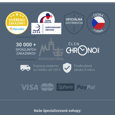
Doprava zadarmo
Prodloužená
na všetko od 120 €
záruka 5 rokov
Naše špecializované eshopy: