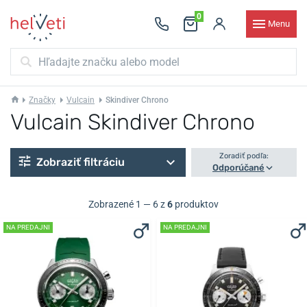
0
Menu
Značky
Vulcain
Skindiver Chrono
Vulcain Skindiver Chrono
Zoradiť podľa:
Zobraziť filtráciu
Odporúčané
Zobrazené 1 — 6 z
6
produktov
NA PREDAJNI
NA PREDAJNI