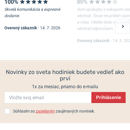
100%
80%
Skvelá komunikácia a expresné
Som spokojný s nákupom cez
dodanie.
obchod. Tovar mi prišiel v po
a včas. Všetko bolo v poriadk
Overený zákazník
•
14. 7. 2026
obchod odporúčam.
Overený zákazník
•
14. 5. 20
Novinky zo sveta hodiniek budete vedieť ako
prví
1x za mesiac, priamo do e-mailu
Prihlásenie
Súhlasím so
zasielaním
zaujímavých noviniek.