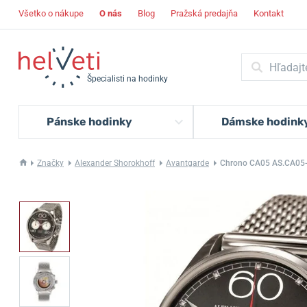
Všetko o nákupe
O nás
Blog
Pražská predajňa
Kontakt
Špecialisti na hodinky
Pánske hodinky
Dámske hodink
Značky
Alexander Shorokhoff
Avantgarde
Chrono CA05 AS.CA05