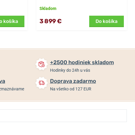
Skladom
3 899 €
o košíka
Do košíka
+2500 hodiniek skladom
Hodinky do 24h u vás
va
Doprava zadarmo
rozmaznávame
Na všetko od 127 EUR