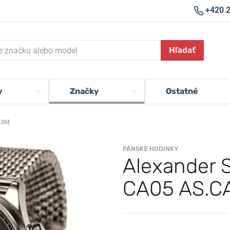
+420 
Hľadať
y
Značky
Ostatné
-3M
PÁNSKE HODINKY
Alexander 
CA05 AS.C