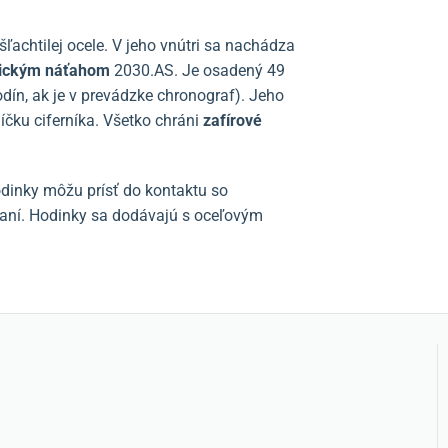
šľachtilej ocele. V jeho vnútri sa nachádza
ickým náťahom
2030.AS. Je osadený 49
odín, ak je v prevádzke chronograf). Jeho
čku ciferníka. Všetko chráni
zafírové
odinky môžu prísť do kontaktu so
vaní. Hodinky sa dodávajú s oceľovým