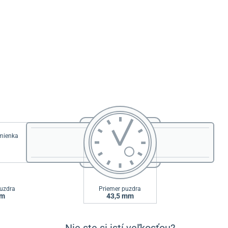
emienka
uzdra
Priemer puzdra
mm
43,5 mm
Nie ste si istí veľkosťou?