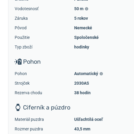
Vodotesnosť
50 m
Záruka
5 rokov
Pôvod
Nemecké
Použitie
Spoločenské
Typ zboží
hodinky
Pohon
Pohon
Automatický
Strojček
2030AS
Rezerva chodu
38 hodín
Ciferník a púzdro
Materiál puzdra
Ušľachtilá oceľ
Rozmer puzdra
43,5 mm