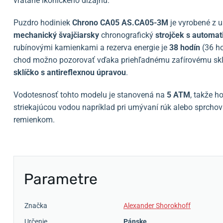
vrátane ikonického dizajnu.
Puzdro hodiniek
Chrono CA05 AS.CA05-3M
je vyrobené z
u
mechanický švajčiarsky
chronografický
strojček s
automat
rubínovými kamienkami a rezerva energie je
38 hodín
(36 h
chod možno pozorovať vďaka priehľadnému zafírovému sklí
sklíčko
s antireflexnou úpravou
.
Vodotesnosť tohto modelu je stanovená na
5 ATM
, takže h
striekajúcou vodou napríklad pri umývaní rúk alebo sprcho
remienkom.
Parametre
Značka
Alexander Shorokhoff
Určenie
Pánske