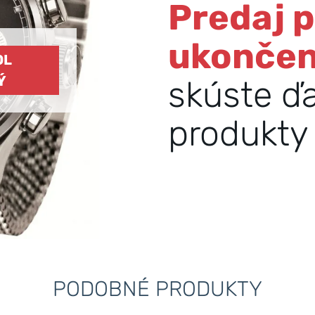
Predaj 
ukonče
OL
Ý
skúste ď
produkty 
PODOBNÉ PRODUKTY