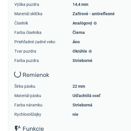
Výška puzdra
14,4 mm
Materiál sklíčka
Zafírové - antireflexné
Číselník
Analógový
Farba číselníka
Čierna
Priehľadné zadné veko
Áno
Tvar puzdra
Okrúhle
Farba puzdra
Strieborné
Remienok
Šírka pásku
22 mm
Materiál pásku
Ušľachtilá oceľ
Farba náramku
Strieborná
Rychlostěžejky
nie
Funkcie