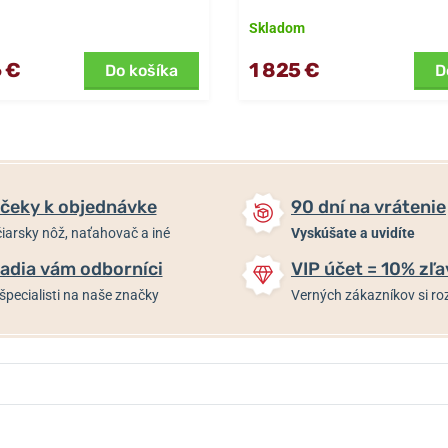
Skladom
 €
1 825 €
Do košíka
D
čeky k objednávke
90 dní na vrátenie
iarsky nôž, naťahovač a iné
Vyskúšate a uvidíte
adia vám odborníci
VIP účet = 10% zľa
špecialisti na naše značky
Verných zákazníkov si 