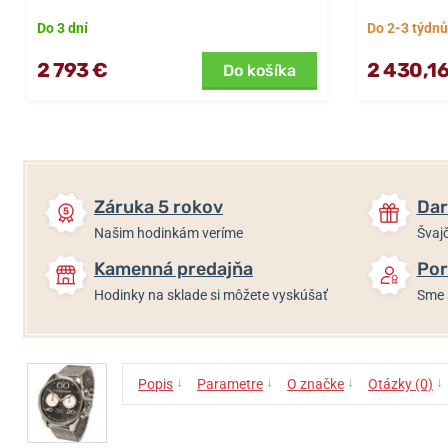
Do 3 dní
Do 2-3 týdnů
2 793 €
2 430,16
Do košíka
Záruka 5 rokov
Dar
Našim hodinkám veríme
Švajč
Kamenná predajňa
Por
Hodinky na sklade si môžete vyskúšať
Sme 
↓
↓
↓
↓
Popis
Parametre
O značke
Otázky (0)