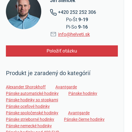
Jiří Štencek
+420 252 252 306
Po-Št
9-19
Pi-So
9-16
info@helveti.sk
Položiť otázku
Produkt je zaradený do kategórií
Alexander Shorokhoff
Avantgarde
Pánske automatické hodinky
Pánske hodinky
Pánske hodinky so stopkami
Pánske oceľové hodinky
Pánske spoločenské hodinky
Avantgarde
Pánske strieborné hodinky
Pánske čierne hodinky
Pánske nemecké hodinky