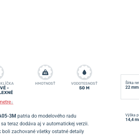
Šírka r
SKLÍČKA
HMOTNOSŤ
VODOTESNOSŤ
22 mm
VÉ -
50 M
LEXNÉ
metre
↓
CA05-3M
patria
do modelového radu
Výška p
14,4 
a teraz dodáva aj v automatickej verzii.
boli zachované všetky ostatné detaily