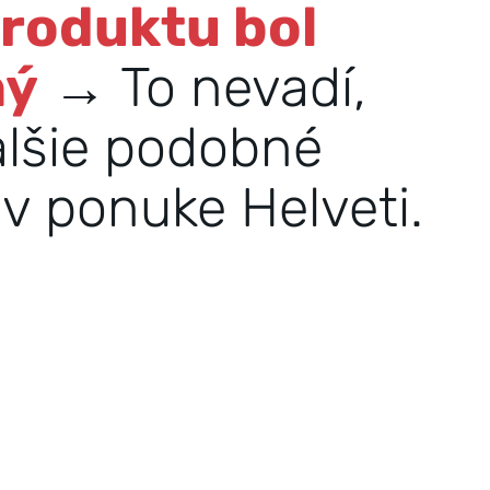
produktu bol
ný
→ To nevadí,
alšie podobné
v ponuke Helveti.