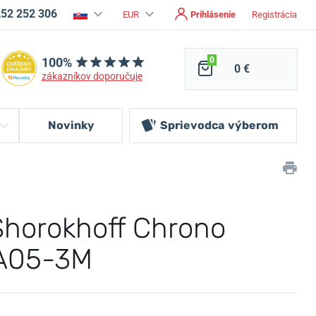
252 252 306
EUR
Prihlásenie
Registrácia
100%
0
0 €
zákazníkov doporučuje
Novinky
Sprievodca
výberom
Shorokhoff Chrono
A05-3M