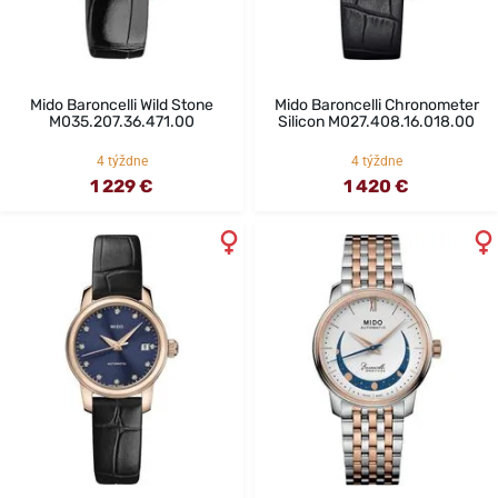
Mido Baroncelli Wild Stone
Mido Baroncelli Chronometer
M035.207.36.471.00
Silicon M027.408.16.018.00
4 týždne
4 týždne
1 229 €
1 420 €