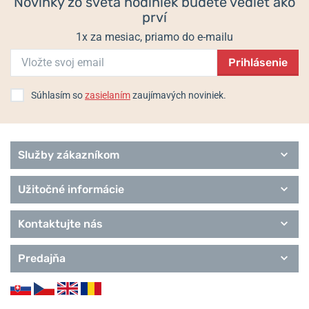
Novinky zo sveta hodiniek budete vedieť ako
prví
1x za mesiac, priamo do e-mailu
Prihlásenie
Súhlasím so
zasielaním
zaujímavých noviniek.
Služby zákazníkom
Užitočné informácie
Kontaktujte nás
Predajňa