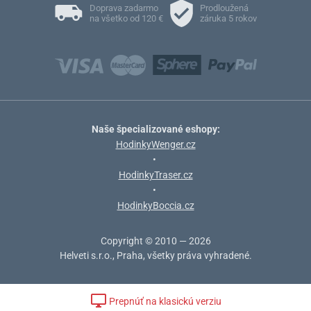
Doprava zadarmo
Prodloužená
na všetko od 120 €
záruka 5 rokov
Naše špecializované eshopy:
HodinkyWenger.cz
•
HodinkyTraser.cz
•
HodinkyBoccia.cz
Copyright © 2010 — 2026
Helveti s.r.o., Praha, všetky práva vyhradené.
Prepnúť na klasickú verziu