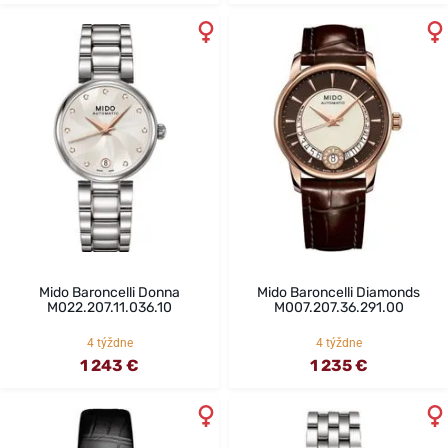
Mido Baroncelli Donna
Mido Baroncelli Diamonds
M022.207.11.036.10
M007.207.36.291.00
4 týždne
4 týždne
1 243 €
1 235 €