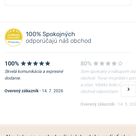
100% Spokojných
odporúčajú náš obchod
100%
80%
Skvelá komunikácia a expresné
Som spokojný s nákupom cez
dodanie.
obchod. Tovar mi prišiel v po
a včas. Všetko bolo v poriadk
Overený zákazník
•
14. 7. 2026
obchod odporúčam.
Overený zákazník
•
14. 5. 20