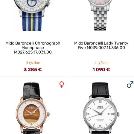
Mido Baroncelli Chronograph
Mido Baroncelli Lady Twenty
Moonphase
Five M039.007.11.336.00
M027.625.17.031.00
4 týždne
4 týždne
3 285 €
1 090 €