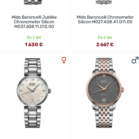
Mido Baroncelli Jubilée
Mido Baroncelli Chronometer
Chronometer Silicon
Silicon M027.408.41.011.00
M037.608.11.012.00
Do 2 dní
Do 2 dní
1 630 €
2 667 €