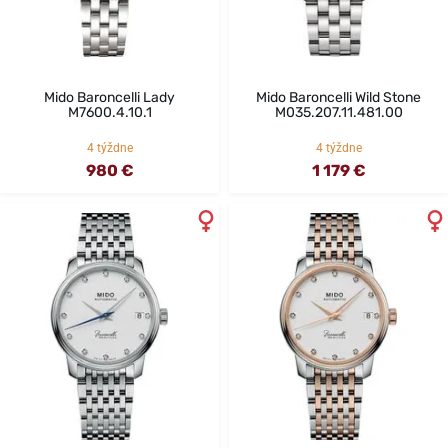
Mido Baroncelli Lady
Mido Baroncelli Wild Stone
M7600.4.10.1
M035.207.11.481.00
4 týždne
4 týždne
980 €
1 179 €