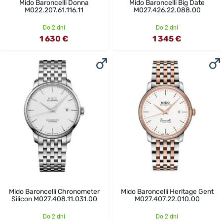
Mido Baroncelli Donna
Mido Baroncelli Big Date
M022.207.61.116.11
M027.426.22.088.00
Do 2 dní
Do 2 dní
1 630 €
1 345 €
Mido Baroncelli Chronometer
Mido Baroncelli Heritage Gent
Silicon M027.408.11.031.00
M027.407.22.010.00
Do 2 dní
Do 2 dní