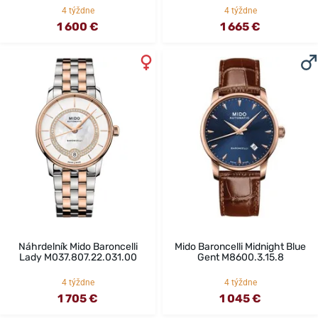
4 týždne
4 týždne
1 600 €
1 665 €
Náhrdelník Mido Baroncelli
Mido Baroncelli Midnight Blue
Lady M037.807.22.031.00
Gent M8600.3.15.8
4 týždne
4 týždne
1 705 €
1 045 €