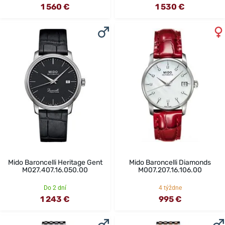
1 560 €
1 530 €
Mido Baroncelli Heritage Gent
Mido Baroncelli Diamonds
M027.407.16.050.00
M007.207.16.106.00
Do 2 dní
4 týždne
1 243 €
995 €