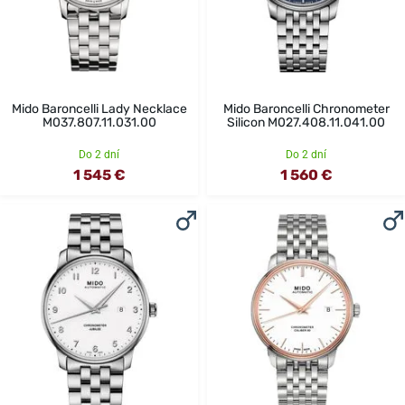
Mido Baroncelli Lady Necklace
Mido Baroncelli Chronometer
M037.807.11.031.00
Silicon M027.408.11.041.00
Do 2 dní
Do 2 dní
1 545 €
1 560 €