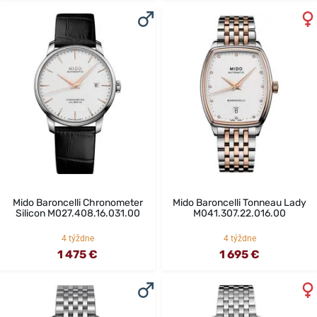
Mido Baroncelli Chronometer
Mido Baroncelli Tonneau Lady
Silicon M027.408.16.031.00
M041.307.22.016.00
4 týždne
4 týždne
1 475 €
1 695 €