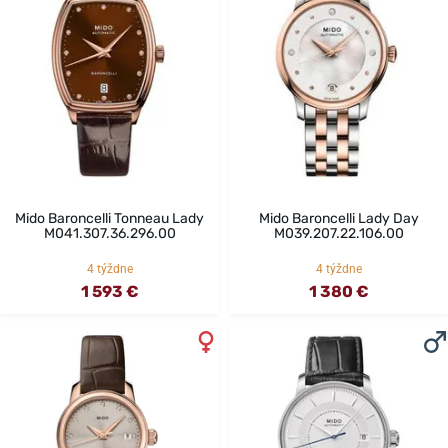
Mido Baroncelli Tonneau Lady
Mido Baroncelli Lady Day
M041.307.36.296.00
M039.207.22.106.00
4 týždne
4 týždne
1 593 €
1 380 €