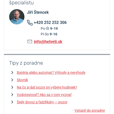
špecialistu
Jiří Štencek
+420 252 252 306
Po-Št
9-19
Pi-So
9-16
info@helveti.sk
Tipy z poradne
Batéria alebo automat? Výhody a nevýhody
Slovník
Na čo si dať pozor pri výbere hodiniek?
Vodotesnosť? Ako sa v tom vyznať
Šedý dovoz a falzifikáty — pozor
Vstúpiť do poradne
↓