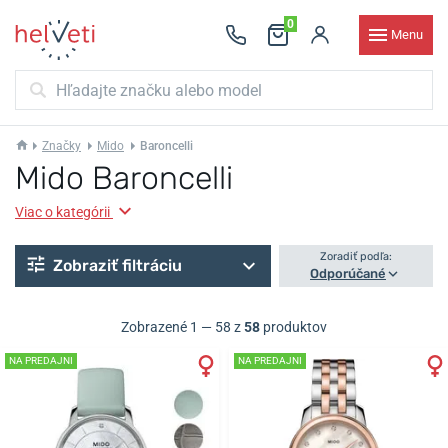
0
Menu
Značky
Mido
Baroncelli
Mido Baroncelli
Viac o kategórii
Zoradiť podľa:
Zobraziť filtráciu
Odporúčané
Zobrazené 1 — 58 z
58
produktov
NA PREDAJNI
NA PREDAJNI