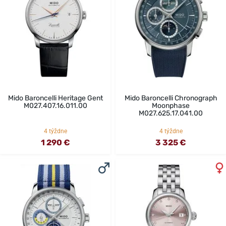
Mido Baroncelli Heritage Gent
Mido Baroncelli Chronograph
M027.407.16.011.00
Moonphase
M027.625.17.041.00
4 týždne
4 týždne
1 290 €
3 325 €