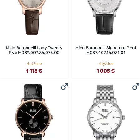
Mido Baroncelli Lady Twenty
Mido Baroncelli Signature Gent
Five M039.007.36.076.00
M037.407.16.031.01
4 týždne
4 týždne
1 115 €
1 005 €