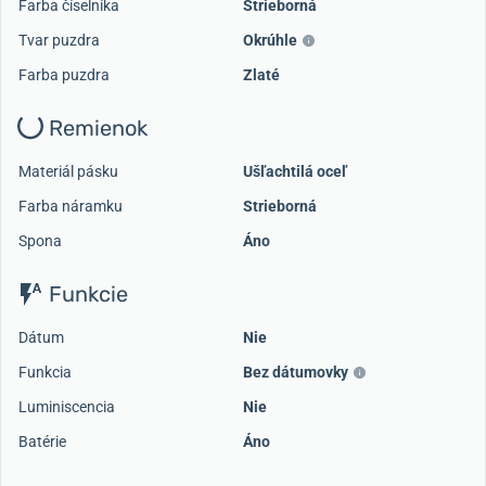
Farba číselníka
Strieborná
Tvar puzdra
Okrúhle
Farba puzdra
Zlaté
Remienok
Materiál pásku
Ušľachtilá oceľ
Farba náramku
Strieborná
Spona
Áno
Funkcie
Dátum
Nie
Funkcia
Bez dátumovky
Luminiscencia
Nie
Batérie
Áno