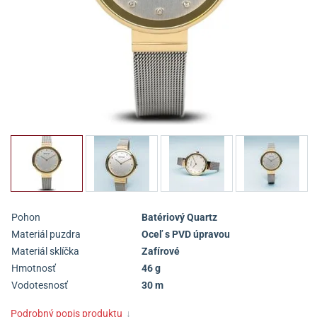
Pohon
Batériový Quartz
Materiál puzdra
Oceľ s PVD úpravou
Materiál sklíčka
Zafírové
Hmotnosť
46 g
Vodotesnosť
30 m
Podrobný popis produktu
↓