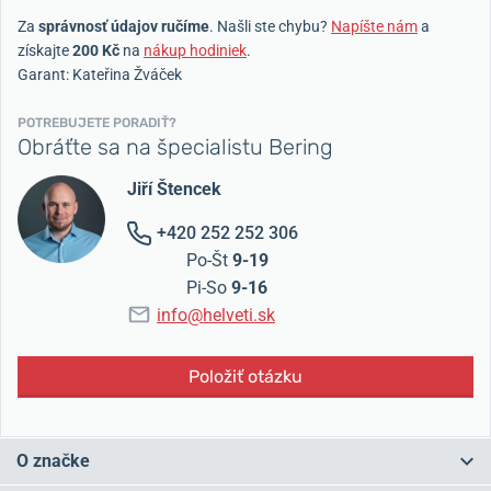
Za
správnosť údajov ručíme
. Našli ste chybu?
Napíšte nám
a
získajte
200 Kč
na
nákup hodiniek
.
Garant: Kateřina Žváček
POTREBUJETE PORADIŤ?
Obráťte sa na špecialistu Bering
Jiří Štencek
+420 252 252 306
Po-Št
9-19
Pi-So
9-16
info@helveti.sk
Položiť otázku
O značke