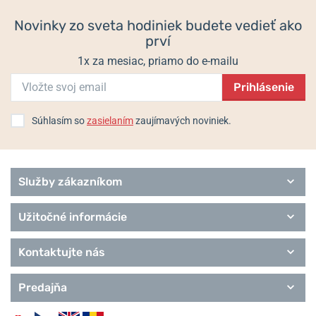
Populárne modelové rady Bering
Novinky zo sveta hodiniek budete vedieť ako
Anniversary
prví
Automatic
Ceramic
1x za mesiac, priamo do e-mailu
Charity
Prihlásenie
Classic
Solar
Titanium
Súhlasím so
zasielaním
zaujímavých noviniek.
Ultra Slim
Remienky Bering
Služby zákazníkom
Užitočné informácie
Kontaktujte nás
Predajňa