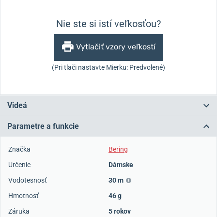
Nie ste si istí veľkosťou?
Vytlačiť vzory veľkostí
(Pri tlači nastavte Mierku: Predvolené)
Videá
Parametre a funkcie
Značka
Bering
Určenie
Dámske
Vodotesnosť
30 m
Hmotnosť
46 g
Záruka
5 rokov