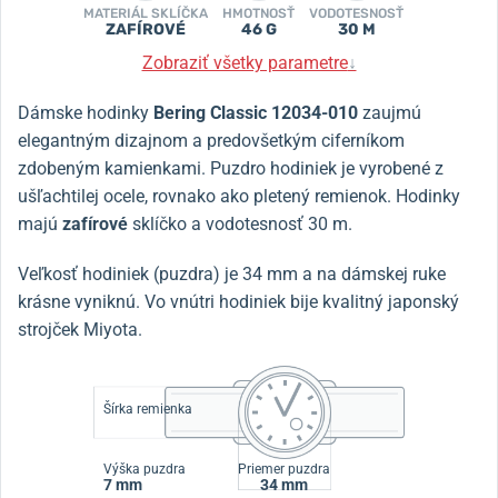
MATERIÁL SKLÍČKA
HMOTNOSŤ
VODOTESNOSŤ
ZAFÍROVÉ
46 G
30 M
Zobraziť všetky parametre
↓
Dámske hodinky
Bering Classic 12034-010
zaujmú
elegantným dizajnom a predovšetkým ciferníkom
zdobeným kamienkami. Puzdro hodiniek je vyrobené z
ušľachtilej ocele, rovnako ako pletený remienok. Hodinky
majú
zafírové
sklíčko a vodotesnosť 30 m.
Veľkosť hodiniek (puzdra) je 34 mm a na dámskej ruke
krásne vyniknú. Vo vnútri hodiniek bije kvalitný japonský
strojček Miyota.
Šírka remienka
Výška puzdra
Priemer puzdra
7 mm
34 mm