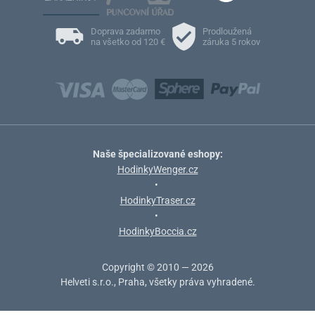
Doprava zadarmo
Prodloužená
na všetko od 120 €
záruka 5 rokov
Naše špecializované eshopy:
HodinkyWenger.cz
•
HodinkyTraser.cz
•
HodinkyBoccia.cz
Copyright © 2010 — 2026
Helveti s.r.o., Praha, všetky práva vyhradené.