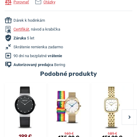
Porovnať
Otázky
Dárek k hodinkám
Certifikát
, návod a krabička
Záruka
5 let
Skrátenie remienka zadarmo
90 dní na bezplatné
vrátenie
Autorizovaný predajca
Bering
Podobné produkty
169 €
189 €
199 €