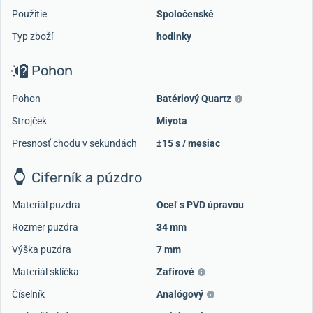
Použitie
Spoločenské
Typ zboží
hodinky
Pohon
Pohon
Batériový Quartz
Strojček
Miyota
Presnosť chodu v sekundách
±15 s / mesiac
Ciferník a púzdro
Materiál puzdra
Oceľ s PVD úpravou
Rozmer puzdra
34 mm
Výška puzdra
7 mm
Materiál sklíčka
Zafírové
Číselník
Analógový