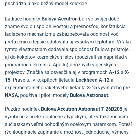
prichádzajú ako bežný model kolekcie.
Ladiace hodinky
Bulova Accutron
boli vo svojej dobe
známe svojou spoľahlivosťou a presnosťou, konštrukcia
ladiaceho mechanizmu zabezpečovala odolnosť voči
preťaženiu a lepšie odolávala aj vysokým teplotám. Vďaka
týmto vlastnostiam dodávala spoločnosť Bulova prístroje
aj do kokpitov kozmických letov (používali sa napríklad v
programoch Gemini a Apollo) a rôznych vojenských
projektov. Značka sa osvedčila aj v programoch
A-12
a
X-
15
. Práve tu, v kokpitoch lietadla
Lockheed A-12
a
experimentálneho raketového lietadla
X-15
vyvinutého pre
NASA
, používali piloti modely
Bulova Astronaut
.
Puzdro hodiniek
Bulova Accutron Astronaut T 26B205
je
vyrobené z ocele, doplnené atypickým, ale vďaka menším
súčiastkam veľmi pohodlným oceľovým náramkom. Poteší
rýchloupínacie zapínanie a možnosť jednoduchej výmeny