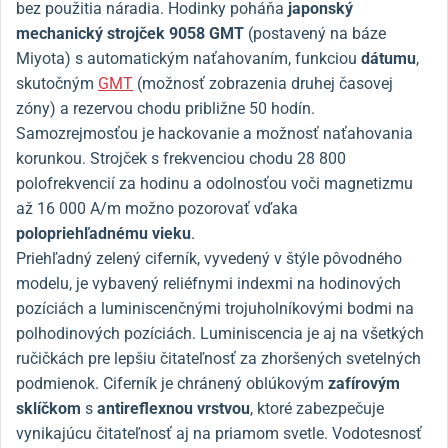
bez použitia náradia. Hodinky poháňa
japonský
mechanický strojček
9058 GMT
(postavený na báze
Miyota) s automatickým naťahovaním, funkciou
dátumu
,
skutočným
GMT
(možnosť zobrazenia druhej časovej
zóny) a rezervou chodu približne 50 hodín.
Samozrejmosťou je hackovanie a možnosť naťahovania
korunkou. Strojček s frekvenciou chodu 28 800
polofrekvencií za hodinu a odolnosťou voči magnetizmu
až 16 000 A/m možno pozorovať vďaka
polopriehľadnému vieku
.
Priehľadný zelený ciferník, vyvedený v štýle pôvodného
modelu, je vybavený reliéfnymi indexmi na hodinových
pozíciách a luminiscenčnými trojuholníkovými bodmi na
polhodinových pozíciách. Luminiscencia je aj na všetkých
ručičkách pre lepšiu čitateľnosť za zhoršených svetelných
podmienok. Ciferník je chránený oblúkovým
zafírovým
sklíčkom
s
antireflexnou vrstvou
, ktoré zabezpečuje
vynikajúcu čitateľnosť aj na priamom svetle. Vodotesnosť