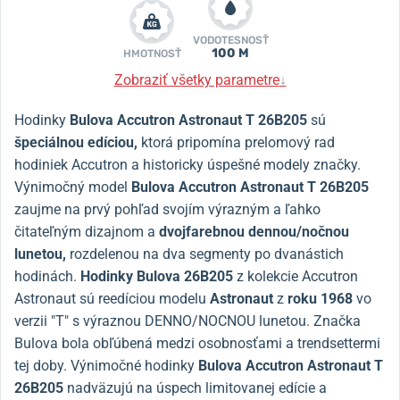
VODOTESNOSŤ
100 M
HMOTNOSŤ
Zobraziť všetky parametre
↓
Hodinky
Bulova Accutron Astronaut T 26B205
sú
špeciálnou edíciou,
ktorá pripomína prelomový rad
hodiniek Accutron a historicky úspešné modely značky.
Výnimočný model
Bulova Accutron Astronaut T 26B205
zaujme na prvý pohľad svojím výrazným a ľahko
čitateľným dizajnom a
dvojfarebnou dennou/nočnou
lunetou,
rozdelenou na dva segmenty po dvanástich
hodinách.
Hodinky Bulova 26B205
z kolekcie Accutron
Astronaut sú reedíciou modelu
Astronaut
z
roku 1968
vo
verzii "T" s výraznou DENNO/NOCNOU lunetou. Značka
Bulova bola obľúbená medzi osobnosťami a trendsettermi
tej doby. Výnimočné hodinky
Bulova Accutron Astronaut T
26B205
nadväzujú na úspech limitovanej edície a