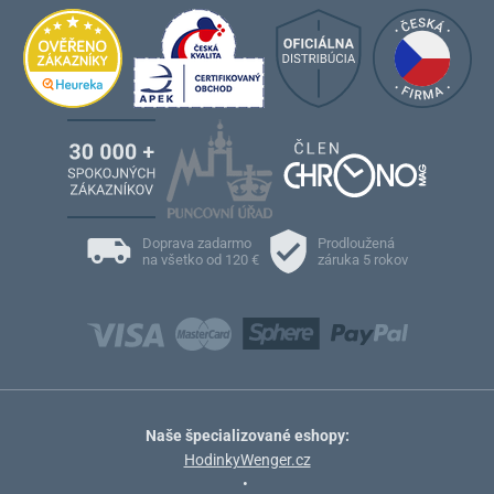
Doprava zadarmo
Prodloužená
na všetko od 120 €
záruka 5 rokov
Naše špecializované eshopy:
HodinkyWenger.cz
•