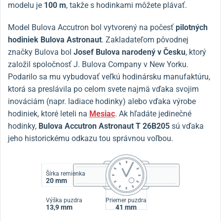
modelu je
100 m
, takže s hodinkami môžete plávať.
Model Bulova Accutron bol vytvorený na počesť
pilotných
hodiniek Bulova Astronaut
. Zakladateľom pôvodnej
značky Bulova bol
Josef Bulova narodený v Česku
, ktorý
založil spoločnosť J. Bulova Company v New Yorku.
Podarilo sa mu vybudovať veľkú hodinársku manufaktúru,
ktorá sa preslávila po celom svete najmä vďaka svojim
inováciám (napr. ladiace hodinky) alebo vďaka výrobe
hodiniek, ktoré leteli na
Mesiac
. Ak hľadáte jedinečné
hodinky,
Bulova Accutron Astronaut
T 26B205
sú vďaka
jeho historickému odkazu tou správnou voľbou.
Šírka remienka
20 mm
Výška puzdra
Priemer puzdra
13,9 mm
41 mm