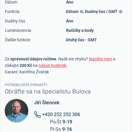
Dátum
Áno
Funkcia
Dátum
,
Duálny čas / GMT
Duálny čas
Áno
Luminiscencia
Ručičky a body
Ďalšie funkcie
Druhý čas - GMT
Za
správnosť údajov ručíme
. Našli ste chybu?
Napíšte nám
a
získajte
200 Kč
na
nákup hodiniek
.
Garant: Kateřina Žváček
POTREBUJETE PORADIŤ?
Obráťte sa na špecialistu Bulova
Jiří Štencek
+420 252 252 306
Po-Št
9-19
Pi-So
9-16