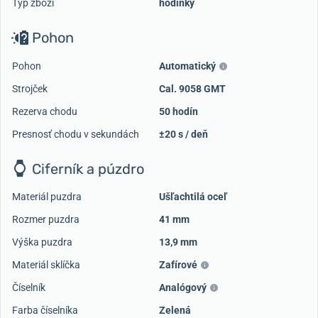
Typ zboží
hodinky
Pohon
Pohon
Automatický
Strojček
Cal. 9058 GMT
Rezerva chodu
50 hodín
Presnosť chodu v sekundách
±20 s / deň
Ciferník a púzdro
Materiál puzdra
Ušľachtilá oceľ
Rozmer puzdra
41 mm
Výška puzdra
13,9 mm
Materiál sklíčka
Zafírové
Číselník
Analógový
Farba číselníka
Zelená