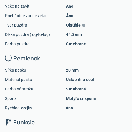
Veko na závit
Áno
Priehľadné zadné veko
Áno
Tvar puzdra
Okrúhle
Dĺžka puzdra (lug-to-lug)
44,5 mm
Farba puzdra
Strieborné
Remienok
Šírka pásku
20 mm
Materiál pásku
Ušľachtilá oceľ
Farba náramku
Strieborná
Spona
Motýľová spona
Rychlostěžejky
áno
Funkcie