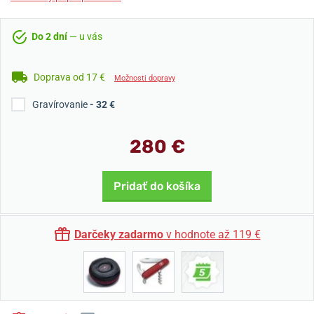
Do 2 dní
— u vás
Doprava od 17 €
Možnosti dopravy
Gravírovanie
- 32 €
280 €
Pridať do košíka
Darčeky zadarmo
v hodnote až 119 €