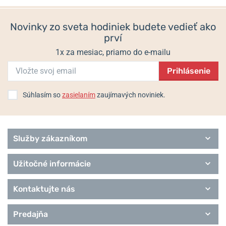
280 €
280 €
Diva
Diving
Novinky zo sveta hodiniek budete vedieť ako
Executive
prví
Heritage
Performance
1x za mesiac, priamo do e-mailu
Pilot
Prihlásenie
Urbane
Remienky Davosa
Súhlasím so
zasielaním
zaujímavých noviniek.
Služby zákazníkom
Užitočné informácie
Kontaktujte nás
Predajňa