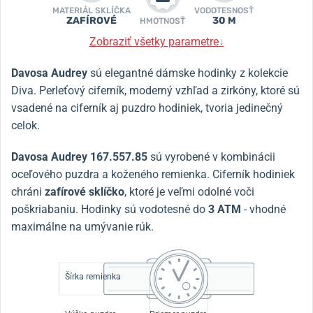
MATERIÁL SKLÍČKA
VODOTESNOSŤ
ZAFÍROVÉ
30 M
HMOTNOSŤ
Zobraziť všetky parametre
↓
Davosa Audrey
sú elegantné dámske hodinky z kolekcie
Diva.
Perleťový ciferník, moderný vzhľad a zirkóny, ktoré sú
vsadené na ciferník aj puzdro hodiniek, tvoria jedinečný
celok.
Davosa Audrey 167.557.85
sú vyrobené v kombinácii
oceľového puzdra a koženého remienka.
Ciferník hodiniek
chráni
zafírové sklíčko
, ktoré je veľmi odolné voči
poškriabaniu.
Hodinky sú vodotesné do
3 ATM
- vhodné
maximálne na umývanie rúk.
Šírka remienka