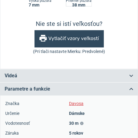
Výška puzdra
Priemer puzdra
7 mm
38 mm
Nie ste si istí veľkosťou?
Vytlačiť vzory veľkostí
(Pri tlači nastavte Mierku: Predvolené)
Videá
Parametre a funkcie
Značka
Davosa
Určenie
Dámske
Vodotesnosť
30 m
Záruka
5 rokov