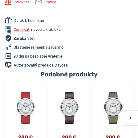
Porovnať
Otázky
Dárek k hodinkám
Certifikát
, návod a krabička
Záruka
5 let
Skrátenie remienka zadarmo
90 dní na bezplatné
vrátenie
Autorizovaný predajca
Davosa
Podobné produkty
280 €
280 €
280 €