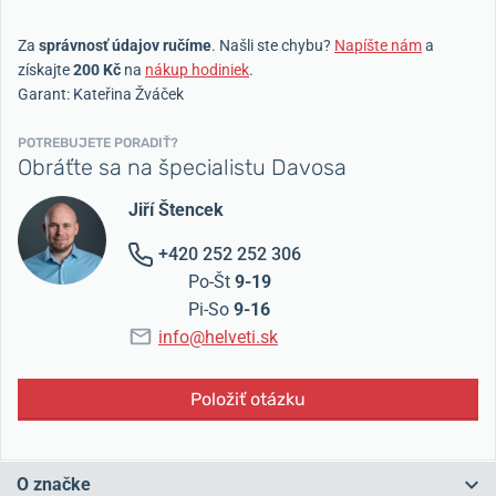
Za
správnosť údajov ručíme
. Našli ste chybu?
Napíšte nám
a
získajte
200 Kč
na
nákup hodiniek
.
Garant: Kateřina Žváček
POTREBUJETE PORADIŤ?
Obráťte sa na špecialistu Davosa
Jiří Štencek
+420 252 252 306
Po-Št
9-19
Pi-So
9-16
info@helveti.sk
Položiť otázku
O značke