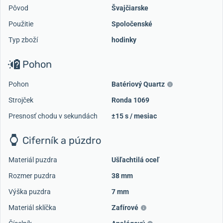
Pôvod
Švajčiarske
Použitie
Spoločenské
Typ zboží
hodinky
Pohon
Pohon
Batériový Quartz
Strojček
Ronda 1069
Presnosť chodu v sekundách
±15 s / mesiac
Ciferník a púzdro
Materiál puzdra
Ušľachtilá oceľ
Rozmer puzdra
38 mm
Výška puzdra
7 mm
Materiál sklíčka
Zafírové