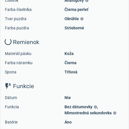
Číselník
Analógový
Farba číselníka
Čierna perleť
Tvar puzdra
Okrúhle
Farba puzdra
Strieborné
Remienok
Materiál pásku
Koža
Farba náramku
Čierna
Spona
Tŕňová
Funkcie
Dátum
Nie
Funkcia
Bez dátumovky
,
Mimostredná sekundovka
Batérie
Áno