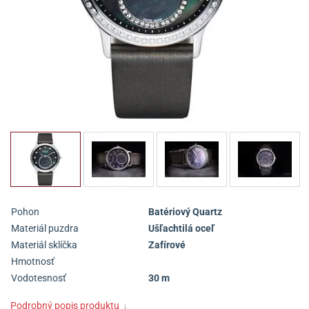
Pohon
Batériový Quartz
Materiál puzdra
Ušľachtilá oceľ
Materiál sklíčka
Zafírové
Hmotnosť
Vodotesnosť
30 m
Podrobný popis produktu
↓