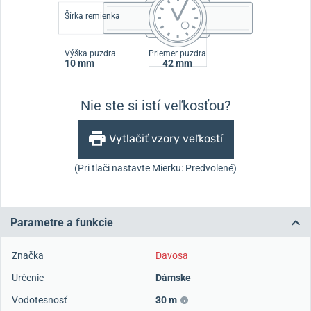
Šírka remienka
Výška puzdra
Priemer puzdra
10 mm
42 mm
Nie ste si istí veľkosťou?
Vytlačiť vzory veľkostí
(Pri tlači nastavte Mierku: Predvolené)
Parametre a funkcie
Značka
Davosa
Určenie
Dámske
Vodotesnosť
30 m