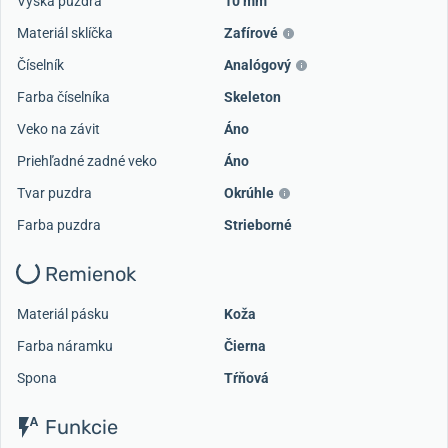
Výška puzdra
10 mm
Materiál sklíčka
Zafírové
Číselník
Analógový
Farba číselníka
Skeleton
Veko na závit
Áno
Priehľadné zadné veko
Áno
Tvar puzdra
Okrúhle
Farba puzdra
Strieborné
Remienok
Materiál pásku
Koža
Farba náramku
Čierna
Spona
Tŕňová
Funkcie