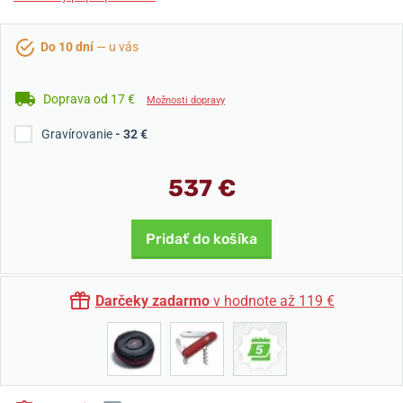
Do 10 dní
— u vás
Doprava od 17 €
Možnosti dopravy
Gravírovanie
- 32 €
537 €
Pridať do košíka
Darčeky zadarmo
v hodnote až 119 €