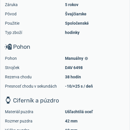
Záruka
5 rokov
Pôvod
Švajčiarske
Použitie
Spoločenské
Typ zboží
hodinky
Pohon
Pohon
Manuálny
Strojček
DAV 6498
Rezerva chodu
38 hodín
Presnosť chodu v sekundách
-10/+25 s / deň
Ciferník a púzdro
Materiál puzdra
Ušľachtilá oceľ
Rozmer puzdra
42 mm