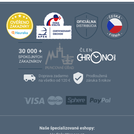
Doprava zadarmo
Prodloužená
na všetko od 120 €
záruka 5 rokov
Naše špecializované eshopy: