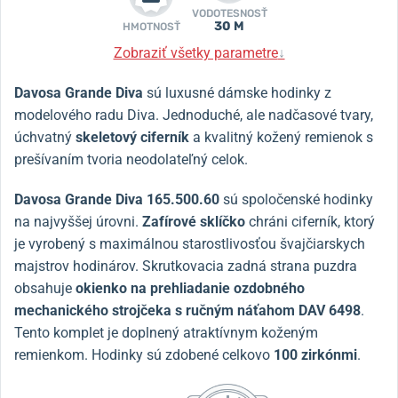
VODOTESNOSŤ
30 M
HMOTNOSŤ
Zobraziť všetky parametre
↓
Davosa Grande Diva
sú luxusné dámske hodinky z
modelového radu Diva. Jednoduché, ale nadčasové tvary,
úchvatný
skeletový ciferník
a kvalitný kožený remienok s
prešívaním tvoria neodolateľný celok.
Davosa Grande Diva 165.500.60
sú spoločenské hodinky
na najvyššej úrovni.
Zafírové sklíčko
chráni ciferník, ktorý
je vyrobený s maximálnou starostlivosťou švajčiarskych
majstrov hodinárov. Skrutkovacia zadná strana puzdra
obsahuje
okienko na prehliadanie ozdobného
mechanického strojčeka s ručným náťahom DAV 6498
.
Tento komplet je doplnený atraktívnym koženým
remienkom. Hodinky sú zdobené celkovo
100 zirkónmi
.