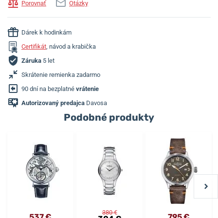
Porovnať
Otázky
Dárek k hodinkám
Certifikát
, návod a krabička
Záruka
5 let
Skrátenie remienka zadarmo
90 dní na bezplatné
vrátenie
Autorizovaný predajca
Davosa
Podobné produkty
380 €
537 €
795 €