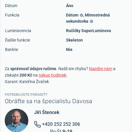
Dátum
Áno
Funkcia
Dátum
,
Mimostredná
sekundovka
Luminiscencia
Ručičky SuperLuminova
Ďalšie funkcie
Skeleton
Batérie
Nie
Za
správnosť údajov ručíme
. Našli ste chybu?
Napíšte nám
a
získajte
200 Kč
na
nákup hodiniek
.
Garant: Kateřina Žváček
POTREBUJETE PORADIŤ?
Obráťte sa na špecialistu Davosa
Jiří Štencek
+420 252 252 306
Po-Št
9-19