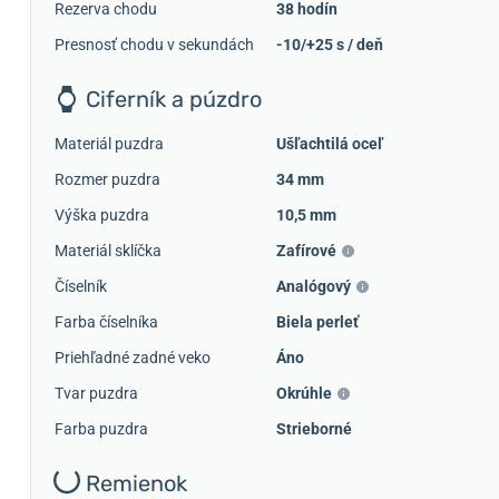
Rezerva chodu
38 hodín
Presnosť chodu v sekundách
-10/+25 s / deň
Ciferník a púzdro
Materiál puzdra
Ušľachtilá oceľ
Rozmer puzdra
34 mm
Výška puzdra
10,5 mm
Materiál sklíčka
Zafírové
Číselník
Analógový
Farba číselníka
Biela perleť
Priehľadné zadné veko
Áno
Tvar puzdra
Okrúhle
Farba puzdra
Strieborné
Remienok