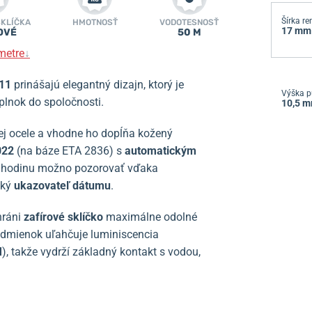
Šírka r
SKLÍČKA
HMOTNOSŤ
VODOTESNOSŤ
17 mm
OVÉ
50 M
metre
↓
11
prinášajú elegantný dizajn, ktorý je
Výška p
plnok do spoločnosti.
10,5 
lej ocele a vhodne ho dopĺňa kožený
022
(na báze ETA 2836) s
automatickým
za hodinu možno pozorovať vďaka
cký
ukazovateľ dátumu
.
hráni
zafírové sklíčko
maximálne odolné
podmienok uľahčuje luminiscencia
M
), takže vydrží základný kontakt s vodou,