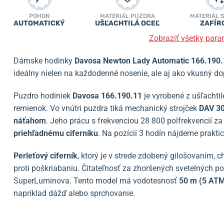
POHON
MATERIÁL PUZDRA
MATERIÁL 
AUTOMATICKÝ
UŠĽACHTILÁ OCEĽ
ZAFÍR
Zobraziť všetky para
Dámske hodinky
Davosa Newton Lady Automatic 166.190.
ideálny nielen na každodenné nosenie, ale aj ako vkusný do
Puzdro hodiniek
Davosa 166.190.11
je vyrobené z ušľachti
remienok. Vo vnútri puzdra tiká mechanický strojček
DAV 3
náťahom
. Jeho prácu s frekvenciou 28 800 polfrekvencií 
priehľadnému ciferníku
. Na pozícii 3 hodín nájdeme prakti
Perleťový ciferník
, ktorý je v strede zdobený gilošovaním, c
proti poškriabaniu. Čitateľnosť za zhoršených svetelných 
SuperLuminova. Tento model má vodotesnosť
50 m (5 AT
napríklad dážď alebo sprchovanie.