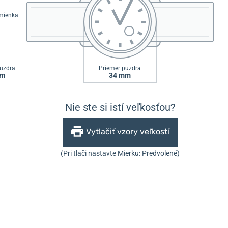
emienka
uzdra
Priemer puzdra
mm
34 mm
Nie ste si istí veľkosťou?
Vytlačiť vzory veľkostí
(Pri tlači nastavte Mierku: Predvolené)