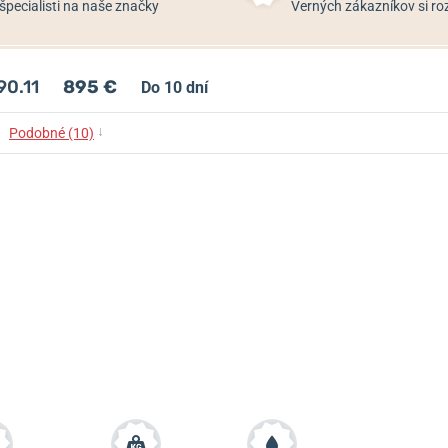
špecialisti na naše značky
Verných zákazníkov si 
90.11
895 €
Do 10 dní
↓
Podobné (10)