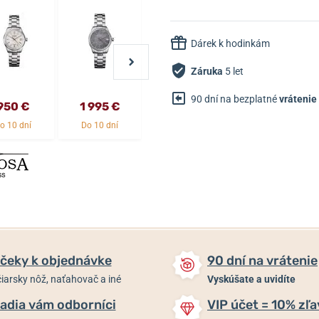
Dárek k hodinkám
Záruka
5 let
90 dní na bezplatné
vrátenie
950 €
1 995 €
1 995 €
950 €
o 10 dní
Do 10 dní
Do 10 dní
Do 10 dní
čeky k objednávke
90 dní na vrátenie
iarsky nôž, naťahovač a iné
Vyskúšate a uvidíte
adia vám odborníci
VIP účet = 10% zľa