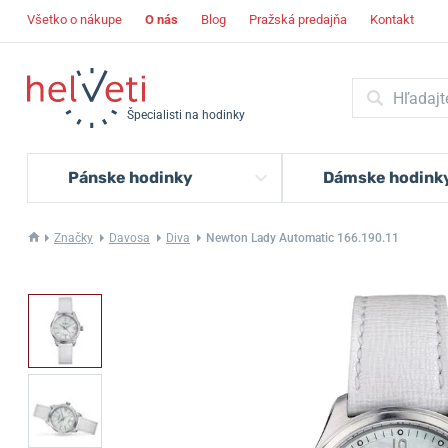
Všetko o nákupe
O nás
Blog
Pražská predajňa
Kontakt
Špecialisti na hodinky
Pánske hodinky
Dámske hodink
Značky
Davosa
Diva
Newton Lady Automatic 166.190.11