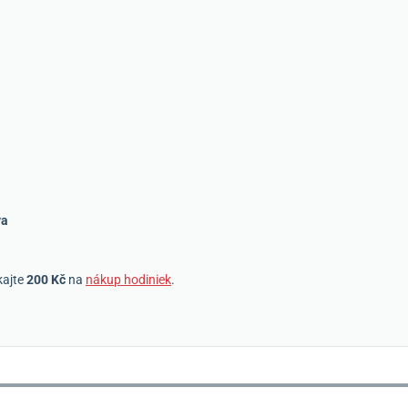
va
kajte
200 Kč
na
nákup hodiniek
.