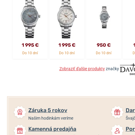
1 995 €
1 995 €
950 €
Do 10 dní
Do 10 dní
Do 10 dní
D
Zobraziť ďalšie produkty
značky
Záruka 5 rokov
Dar
Našim hodinkám veríme
Švajč
Kamenná predajňa
Por