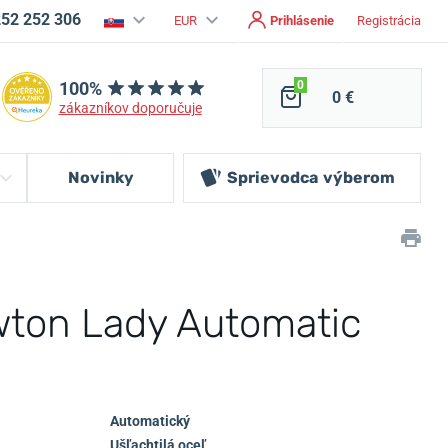
252 252 306
EUR
Prihlásenie
Registrácia
100%
0
0 €
zákazníkov doporučuje
Novinky
Sprievodca
výberom
ton Lady Automatic
Automatický
Ušľachtilá oceľ