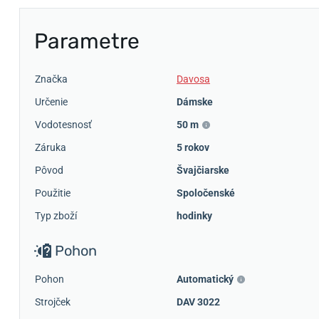
Parametre
Značka
Davosa
Určenie
Dámske
Vodotesnosť
50 m
Záruka
5 rokov
Pôvod
Švajčiarske
Použitie
Spoločenské
Typ zboží
hodinky
Pohon
Pohon
Automatický
Strojček
DAV 3022