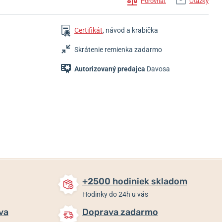
Porovnať
Otázky
Certifikát
, návod a krabička
Skrátenie remienka zadarmo
Autorizovaný predajca
Davosa
950 €
950 €
1 995 €
Do 10 dní
Do 10 dní
Do 10 dní
+2500 hodiniek skladom
Hodinky do 24h u vás
va
Doprava zadarmo