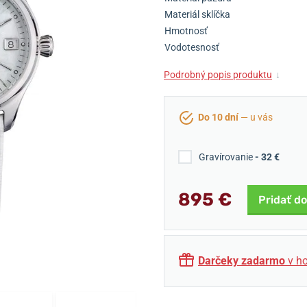
Materiál sklíčka
Hmotnosť
Vodotesnosť
Podrobný popis produktu
↓
Do 10 dní
— u vás
Gravírovanie
- 32 €
895 €
Pridať do
Darčeky zadarmo
v ho