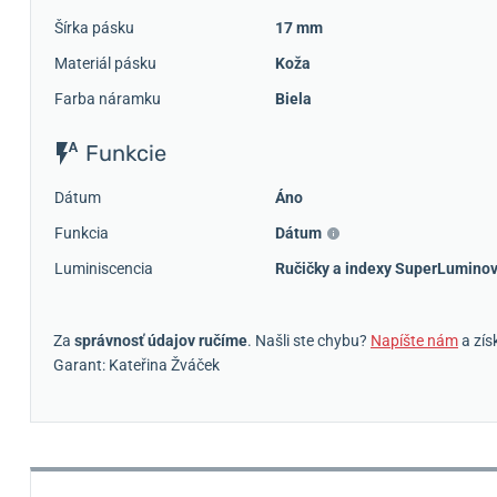
Šírka pásku
17 mm
Materiál pásku
Koža
Farba náramku
Biela
Funkcie
Dátum
Áno
Funkcia
Dátum
Luminiscencia
Ručičky a indexy SuperLumino
Za
správnosť údajov ručíme
. Našli ste chybu?
Napíšte nám
a zís
Garant: Kateřina Žváček