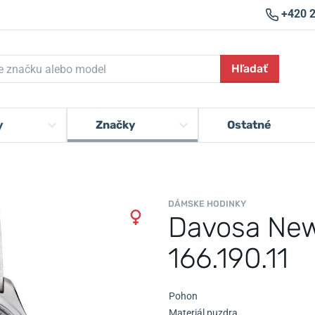
+420 
Hľadať
y
Značky
Ostatné
DÁMSKE HODINKY
Davosa New
166.190.11
Pohon
Materiál puzdra