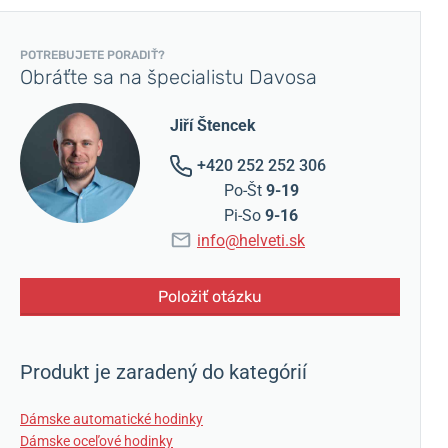
POTREBUJETE PORADIŤ?
Obráťte sa na špecialistu Davosa
Jiří Štencek
+420 252 252 306
Po-Št
9-19
Pi-So
9-16
info@helveti.sk
Položiť otázku
Produkt je zaradený do kategórií
Dámske automatické hodinky
Dámske oceľové hodinky