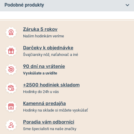
Podobné produkty
NA PREDAJNI
Záruka 5 rokov
Našim hodinkám veríme
Darčeky k objednávke
Švajčiarsky nôž, naťahovač a iné
90 dní na vrátenie
Vyskúšate a uvidíte
+2500 hodiniek skladom
Davosa Ternos Professional
Davosa Ternos Professional
Hodinky do 24h u vás
TT GMT 161.571.45
GMT 161.571.90
Kamenná predajňa
Hodinky na sklade si môžete vyskúšať
Skladom
Do 10 dní
1 590 €
1 590 €
Poradia vám odborníci
Sme špecialisti na naše značky