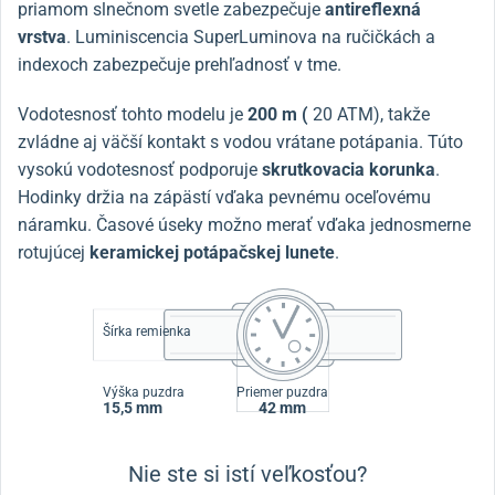
priamom slnečnom svetle zabezpečuje
antireflexná
vrstva
. Luminiscencia SuperLuminova na ručičkách a
indexoch zabezpečuje prehľadnosť v tme.
Vodotesnosť tohto modelu je
200 m (
20 ATM), takže
zvládne aj väčší kontakt s vodou vrátane potápania. Túto
vysokú vodotesnosť podporuje
skrutkovacia korunka
.
Hodinky držia na zápästí vďaka pevnému oceľovému
náramku. Časové úseky možno merať vďaka jednosmerne
rotujúcej
keramickej
potápačskej lunete
.
Šírka remienka
Výška puzdra
Priemer puzdra
15,5 mm
42 mm
Nie ste si istí veľkosťou?