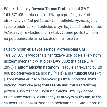
Pánske hodinky
Davosa Ternos Professional GMT
161.571.05
patria do série Diving a ponúkajú veľmi
atraktívny vzhľad potápačských hodiniek. Vyznačujú sa
vysoko odolnou konštrukciou a vynikajúcou čitateľnosťou.
Vďaka svojim vlastnostiam však výborne poslúžia nielen
na potápanie, ale aj na každodenné nosenie.
Puzdro hodiniek
Davos Ternos Professional GMT
161.571.05
je vyrobené z nehrdzavejúcej ocele a je v ňom
uložený mechanický strojček
DAV 3032
(na báze ETA
2893) s
automatickým náťahom
. Pracuje s frekvenciou 28
800 polofrekvencií za hodinu (4 Hz) a má
funkciu GMT
- t.
j. zobrazenie druhého časového pásma v podobe štvrtej
ručičky. Praktické je aj
zobrazenie dátumu
na tradičnej
pozícii 3, zvýraznené lupou na sklíčku - tzv. kyklopom.
Priehľadný ciferník je chránený
zafírovým sklíčkom
, takže
sa nemusíte obávať žiadneho poškriabania. Čitateľnosť na