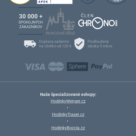
Doprava zadarmo
Prodloužená
na všetko od 120 €
záruka 5 rokov
Naše špecializované eshopy:
HodinkyWenger.cz
•
HodinkyTraser.cz
•
HodinkyBoccia.cz