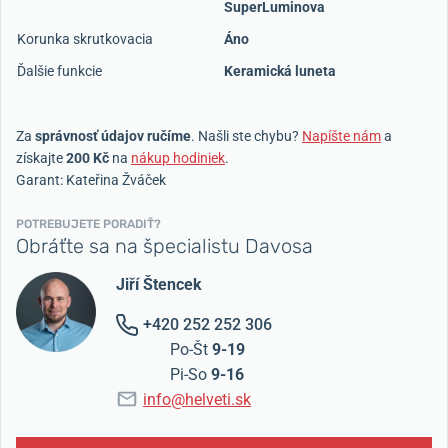
SuperLuminova
Korunka skrutkovacia
Áno
Ďalšie funkcie
Keramická luneta
Za
správnosť údajov ručíme
. Našli ste chybu?
Napíšte nám
a
získajte
200 Kč
na
nákup hodiniek
.
Garant: Kateřina Žváček
POTREBUJETE PORADIŤ?
Obráťte sa na špecialistu Davosa
Jiří Štencek
+420 252 252 306
Po-Št
9-19
Pi-So
9-16
info@helveti.sk