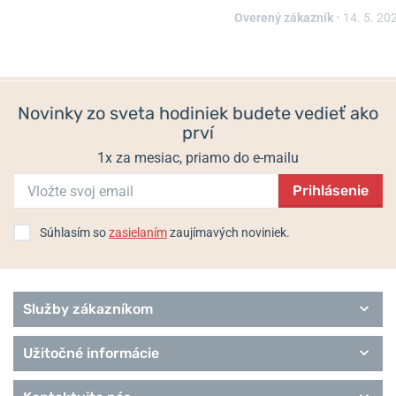
Informácie o výrobcovi:
DAVOSA Swiss, Bohle GmbH, Bunsenstraße
Overený zákazník
•
14. 5. 20
1a, 32052 Herford, Nemecko / info@davosa.com
Populárne modelové rady Davosa
Diva
Novinky zo sveta hodiniek budete vedieť ako
Diving
prví
Executive
Heritage
1x za mesiac, priamo do e-mailu
Performance
Prihlásenie
Pilot
Urbane
Remienky Davosa
Súhlasím so
zasielaním
zaujímavých noviniek.
Služby zákazníkom
Užitočné informácie