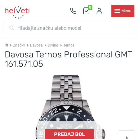
0
Menu
Značky
Davosa
Diving
Ternos
Davosa Ternos Professional GMT
161.571.05
PREDAJ BOL