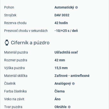
Pohon
Automatický
Strojček
DAV 3032
Rezerva chodu
42 hodín
Presnosť chodu v sekundách
-10/+25 s / deň
Ciferník a púzdro
Materiál puzdra
Ušľachtilá oceľ
Rozmer puzdra
42 mm
Výška puzdra
15,5 mm
Materiál sklíčka
Zafírové - antireflexné
Číselník
Analógový
Farba číselníka
Čierna
Veko na závit
Áno
Tvar puzdra
Okrúhle