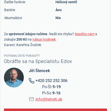
Ďalšie funkcie
Héliový ventil
Batérie
Áno
Akumulátor
Nie
Za
správnosť údajov ručíme
. Našli ste chybu?
Napíšte nám
a
získajte
200 Kč
na
nákup hodiniek
.
Garant: Kateřina Žváček
POTREBUJETE PORADIŤ?
Obráťte sa na špecialistu Edox
Jiří Štencek
+420 252 252 306
Po-Št
9-19
Pi-So
9-16
info@helveti.sk