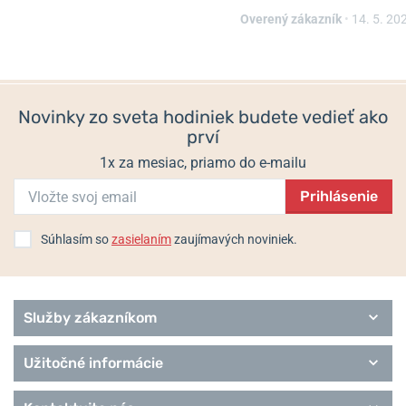
CO-1
Overený zákazník
•
14. 5. 20
Delfin
Grand Ocean
Hydro Sub
Chronorally
Novinky zo sveta hodiniek budete vedieť ako
LaPassion
prví
Les Bémonts
Les Vauberts
1x za mesiac, priamo do e-mailu
North Sea
Prihlásenie
Skydiver
Súhlasím so
zasielaním
zaujímavých noviniek.
Služby zákazníkom
Užitočné informácie