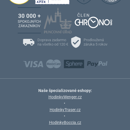
Doprava zadarmo
Prodloužená
na všetko od 120 €
záruka 5 rokov
Naše špecializované eshopy:
HodinkyWenger.cz
•
HodinkyTraser.cz
•
HodinkyBoccia.cz