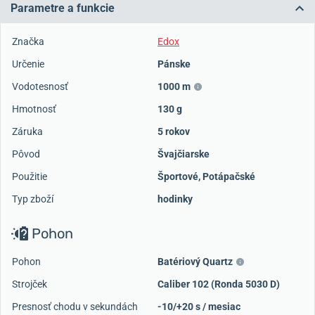
Parametre a funkcie
Značka
Edox
Určenie
Pánske
Vodotesnosť
1000 m
Hmotnosť
130 g
Záruka
5 rokov
Pôvod
Švajčiarske
Použitie
Športové
,
Potápačské
Typ zboží
hodinky
Pohon
Pohon
Batériový Quartz
Strojček
Caliber 102 (Ronda 5030 D)
Presnosť chodu v sekundách
-10/+20 s / mesiac