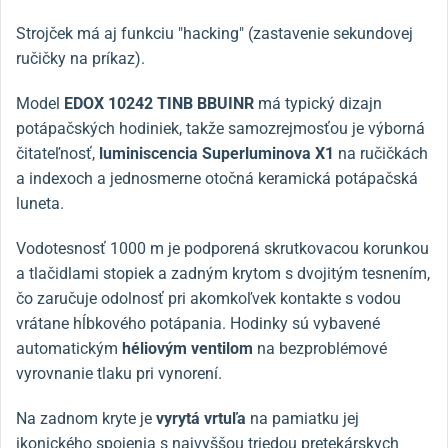
Strojček má aj funkciu "hacking" (zastavenie sekundovej
ručičky na príkaz).
Model
EDOX
10242 TINB BBUINR
má typický dizajn
potápačských hodiniek, takže samozrejmosťou je výborná
čitateľnosť,
luminiscencia Superluminova X1
na ručičkách
a indexoch a jednosmerne otočná keramická potápačská
luneta.
Vodotesnosť 1000 m je podporená skrutkovacou korunkou
a tlačidlami stopiek a zadným krytom s dvojitým tesnením,
čo zaručuje odolnosť pri akomkoľvek kontakte s vodou
vrátane hĺbkového potápania. Hodinky sú vybavené
automatickým
héliovým ventilom
na bezproblémové
vyrovnanie tlaku pri vynorení.
Na zadnom kryte je
vyrytá vrtuľa
na pamiatku jej
ikonického spojenia s najvyššou triedou pretekárskych