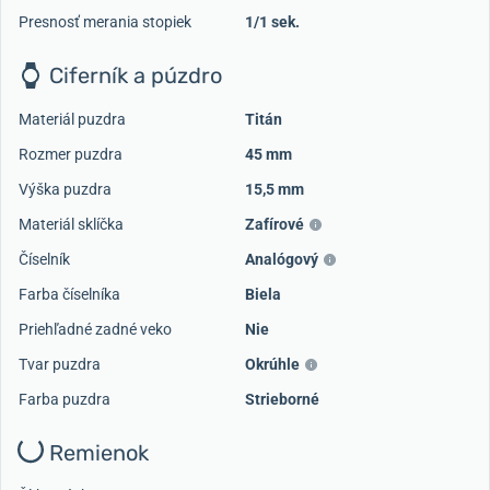
Presnosť merania stopiek
1/1 sek.
Ciferník a púzdro
Materiál puzdra
Titán
Rozmer puzdra
45 mm
Výška puzdra
15,5 mm
Materiál sklíčka
Zafírové
Číselník
Analógový
Farba číselníka
Biela
Priehľadné zadné veko
Nie
Tvar puzdra
Okrúhle
Farba puzdra
Strieborné
Remienok