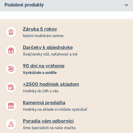
Podobné produkty
Záruka 5 rokov
Našim hodinkám veríme
Darčeky k objednávke
Švajčiarsky nôž, naťahovač a iné
90 dní na vrátenie
Vyskúšate a uvidíte
+2500 hodiniek skladom
EDOX CO-1 Quartz
EDOX CO-1 Quartz
Hodinky do 24h u vás
Chronograph 10242-TINR-
Chronograph 10242-TINM-
NIR
GIDNO
Kamenná predajňa
Hodinky na sklade si môžete vyskúšať
Do 2 dní
Do 2 dní
1 465 €
2 024 €
Poradia vám odborníci
Sme špecialisti na naše značky