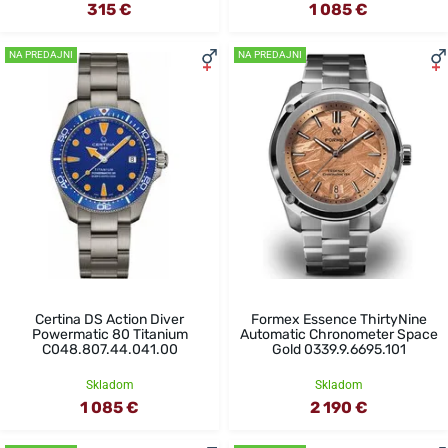
315 €
1 085 €
NA PREDAJNI
NA PREDAJNI
Certina DS Action Diver
Formex Essence ThirtyNine
Powermatic 80 Titanium
Automatic Chronometer Space
C048.807.44.041.00
Gold 0339.9.6695.101
Skladom
Skladom
1 085 €
2 190 €