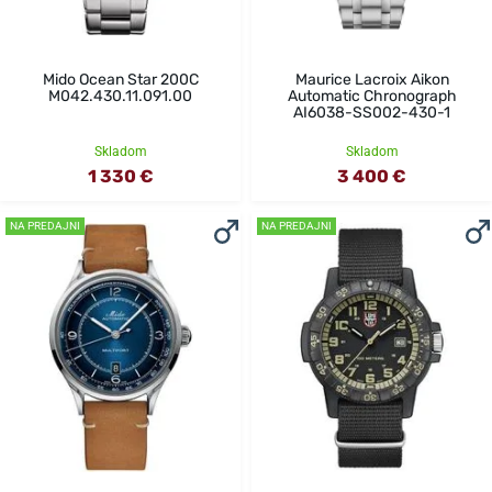
Mido Ocean Star 200C
Maurice Lacroix Aikon
M042.430.11.091.00
Automatic Chronograph
AI6038-SS002-430-1
Skladom
Skladom
1 330 €
3 400 €
NA PREDAJNI
NA PREDAJNI