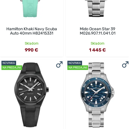
Hamilton Khaki Navy Scuba
Mido Ocean Star 39
Auto 40mm H82415331
M026.907.11.041.01
Skladom
Skladom
990 €
1 445 €
NOVINKA
NOVINKA
NA PREDAJNI
NA PREDAJNI