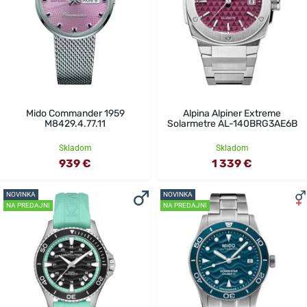
Mido Commander 1959
Alpina Alpiner Extreme
M8429.4.77.11
Solarmetre AL-140BRG3AE6B
Skladom
Skladom
939 €
1 339 €
NOVINKA
NOVINKA
NA PREDAJNI
NA PREDAJNI