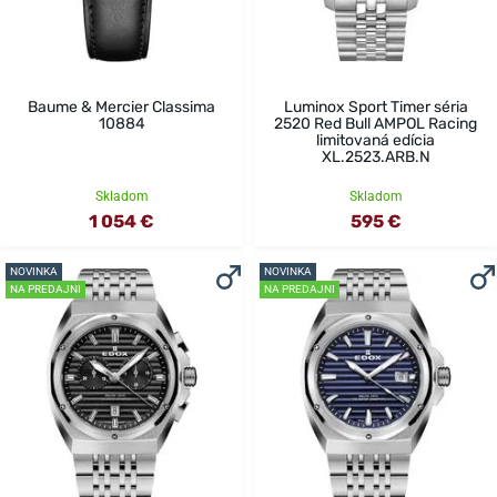
Baume & Mercier Classima
Luminox Sport Timer séria
10884
2520 Red Bull AMPOL Racing
limitovaná edícia
XL.2523.ARB.N
Skladom
Skladom
1 054 €
595 €
NOVINKA
NOVINKA
NA PREDAJNI
NA PREDAJNI