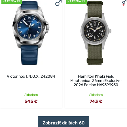
NA PREDAJNI
NA PREDAJNI
Victorinox I.N.O.X. 242084
Hamilton Khaki Field
Mechanical 36mm Exclusive
2026 Edition H69399930
Skladom
Skladom
545 €
743 €
Zobraziť ďalších 60