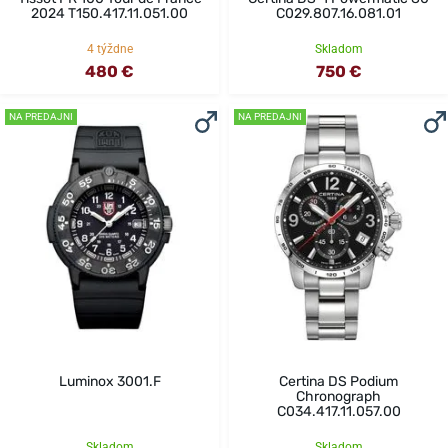
2024 T150.417.11.051.00
C029.807.16.081.01
4 týždne
Skladom
480 €
750 €
NA PREDAJNI
NA PREDAJNI
Luminox 3001.F
Certina DS Podium
Chronograph
C034.417.11.057.00
Skladom
Skladom