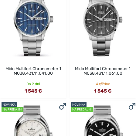
Mido Multifort Chronometer 1
Mido Multifort Chronometer 1
M038.431.11.041.00
M038.431.11.061.00
Do 2 dní
4 týždne
1 545 €
1 545 €
NOVINKA
NOVINKA
NA PREDAJNI
NA PREDAJNI