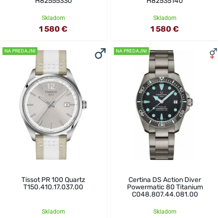
H82555330
H82535140
Skladom
Skladom
1 580 €
1 580 €
NA PREDAJNI
NA PREDAJNI
Tissot PR 100 Quartz
Certina DS Action Diver
T150.410.17.037.00
Powermatic 80 Titanium
C048.807.44.081.00
Skladom
Skladom