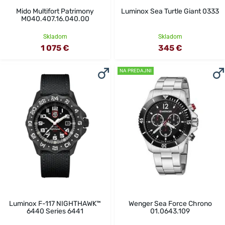
Mido Multifort Patrimony
Luminox Sea Turtle Giant 0333
M040.407.16.040.00
Skladom
Skladom
1 075 €
345 €
NA PREDAJNI
Luminox F-117 NIGHTHAWK™
Wenger Sea Force Chrono
6440 Series 6441
01.0643.109