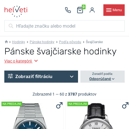
0
Menu
Hodinky
Pánske hodinky
Podľa pôvodu
Švajčiarske
Pánske švajčiarske hodinky
Viac o kategórii
Zoradiť podľa:
Zobraziť filtráciu
Odporúčané
Zobrazené 1 — 60 z
3787
produktov
NA PREDAJNI
NA PREDAJNI