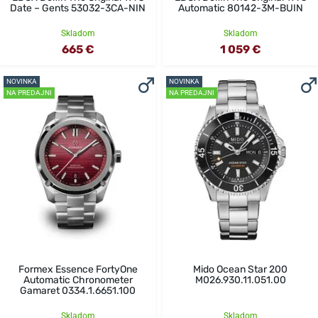
Date – Gents 53032-3CA-NIN
Automatic 80142-3M-BUIN
Skladom
Skladom
665 €
1 059 €
NOVINKA
NOVINKA
NA PREDAJNI
NA PREDAJNI
Formex Essence FortyOne
Mido Ocean Star 200
Automatic Chronometer
M026.930.11.051.00
Gamaret 0334.1.6651.100
Skladom
Skladom