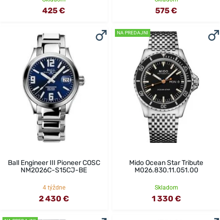
425 €
575 €
NA PREDAJNI
Ball Engineer III Pioneer COSC
Mido Ocean Star Tribute
NM2026C-S15CJ-BE
M026.830.11.051.00
4 týždne
Skladom
2 430 €
1 330 €