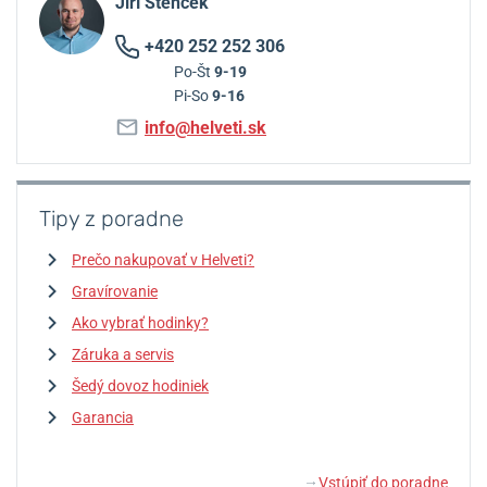
Jiří Štencek
+420 252 252 306
Po-Št
9-19
Pi-So
9-16
info@helveti.sk
Tipy z poradne
Prečo nakupovať v Helveti?
Gravírovanie
Ako vybrať hodinky?
Záruka a servis
Šedý dovoz hodiniek
Garancia
Vstúpiť do poradne
↓