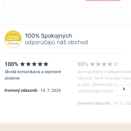
100% Spokojných
odporúčajú náš obchod
100%
80%
Skvelá komunikácia a expresné
Som spokojný s nákupom cez
dodanie.
obchod. Tovar mi prišiel v po
a včas. Všetko bolo v poriadk
Overený zákazník
•
14. 7. 2026
obchod odporúčam.
Overený zákazník
•
14. 5. 20