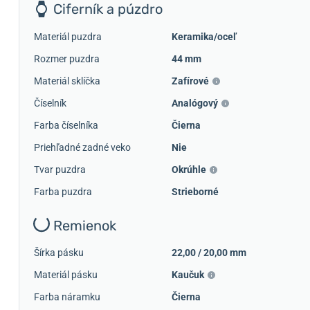
Ciferník a púzdro
Materiál puzdra
Keramika/oceľ
Rozmer puzdra
44 mm
Materiál sklíčka
Zafírové
Číselník
Analógový
Farba číselníka
Čierna
Priehľadné zadné veko
Nie
Tvar puzdra
Okrúhle
Farba puzdra
Strieborné
Remienok
Šírka pásku
22,00 / 20,00 mm
Materiál pásku
Kaučuk
Farba náramku
Čierna