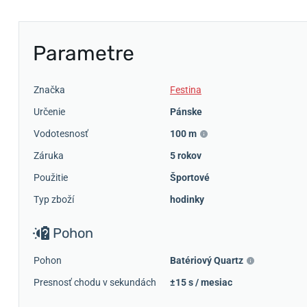
Parametre
Značka
Festina
Určenie
Pánske
Vodotesnosť
100 m
Záruka
5 rokov
Použitie
Športové
Typ zboží
hodinky
Pohon
Pohon
Batériový Quartz
Presnosť chodu v sekundách
±15 s / mesiac