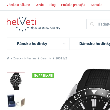
Všetko o nákupe
O nás
Blog
Pražská predajňa
Kontakt
Špecialisti na hodinky
Pánske hodinky
Dámske hodink
Značky
Festina
Ceramic
20515/2
NA PREDAJNI