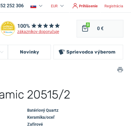
252 252 306
EUR
Prihlásenie
Registrácia
100%
0
0 €
zákazníkov doporučuje
Novinky
Sprievodca
výberom
ramic 20515/2
Batériový Quartz
Keramika/oceľ
Zafírové