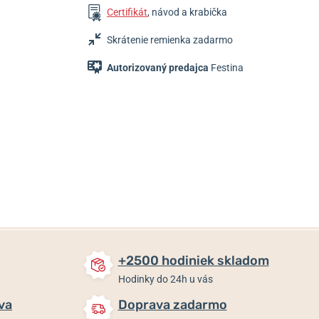
Certifikát
, návod a krabička
Skrátenie remienka zadarmo
Autorizovaný predajca
Festina
159 €
159 €
159 €
Skladom
Skladom
Skladom
+2500 hodiniek skladom
Hodinky do 24h u vás
va
Doprava zadarmo