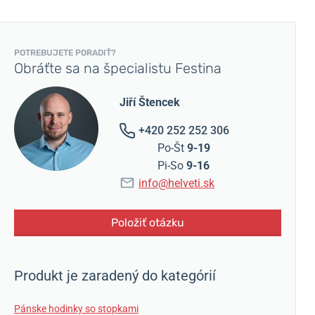
POTREBUJETE PORADIŤ?
Obráťte sa na špecialistu Festina
Jiří Štencek
+420 252 252 306
Po-Št
9-19
Pi-So
9-16
info@helveti.sk
Položiť otázku
Produkt je zaradený do kategórií
Pánske hodinky so stopkami