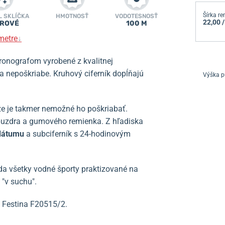
Šírka r
L SKLÍČKA
HMOTNOSŤ
VODOTESNOSŤ
22,00 
ÍROVÉ
100 M
metre
↓
ronografom vyrobené z kvalitnej
sa nepoškriabe. Kruhový ciferník dopĺňajú
Výška p
kže je takmer nemožné ho poškriabať.
puzdra a gumového remienka.
Z hľadiska
dátumu
a subciferník s 24-hodinovým
eda všetky vodné športy praktizované na
 "v suchu".
o Festina F20515/2
.