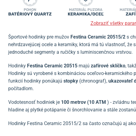
POHON
MATERIÁL PUZDRA
MATERIÁ
BATÉRIOVÝ QUARTZ
KERAMIKA/OCEĽ
ZAF
Zobraziť všetky para
Športové hodinky pre mužov
Festina Ceramic 20515/2
s ch
nehrdzavejúcej ocele a keramiky, ktorá má tú vlastnosť, že 
jednoduché segmenty a ručičky s luminiscenčnou vrstvou.
Hodinky
Festina Ceramic 20515
majú
zafírové sklíčko
, ta
Hodinky sú vyrobené s kombináciou oceľovo-keramického 
funkcií hodinky ponúkajú
stopky
(chronograf),
ukazovateľ 
počítadlom.
Vodotesnosť hodiniek je
100 metrov (10 ATM
) - zvládnu t
hladine aj plytké potápanie či šnorchlovanie a stále zostanú
Hodinky Festina Ceramic 20515/2 sa často označujú aj ak