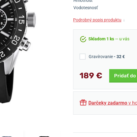
Hmotnosť
Vodotesnosť
Podrobný popis produktu
↓
Skladom 1 ks
— u vás
Gravírovanie
- 32 €
189 €
Pridať do
Darčeky zadarmo
v ho