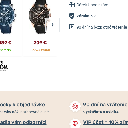
Dárek k hodinkám
Záruka
5 let
90 dní na bezplatné
vrátenie
189 €
209 €
159 €
159 €
Do 2 dní
Do 2-3 týdnů
Skladom
Skladom
čeky k objednávke
90 dní na vrátenie
iarsky nôž, naťahovač a iné
Vyskúšate a uvidíte
adia vám odborníci
VIP účet = 10% zľa