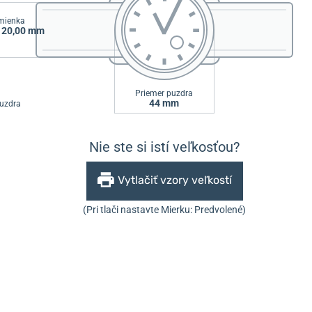
emienka
/ 20,00 mm
Priemer puzdra
44 mm
uzdra
Nie ste si istí veľkosťou?
Vytlačiť vzory veľkostí
(Pri tlači nastavte Mierku: Predvolené)