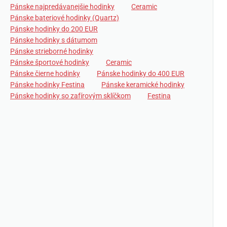
Pánske najpredávanejšie hodinky
Ceramic
Pánske bateriové hodinky (Quartz)
Pánske hodinky do 200 EUR
Pánske hodinky s dátumom
Pánske strieborné hodinky
Pánske športové hodinky
Ceramic
Pánske čierne hodinky
Pánske hodinky do 400 EUR
Pánske hodinky Festina
Pánske keramické hodinky
Pánske hodinky so zafírovým sklíčkom
Festina