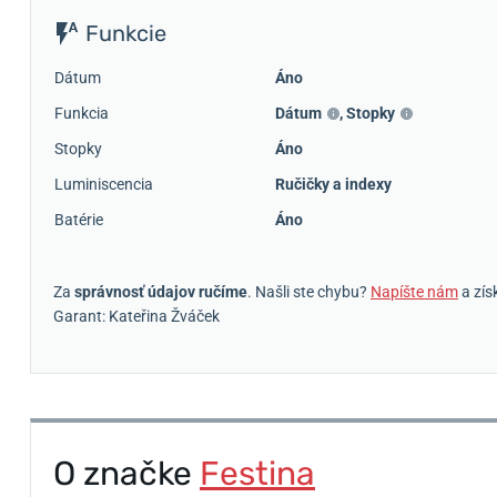
Funkcie
Dátum
Áno
Funkcia
Dátum
,
Stopky
Stopky
Áno
Luminiscencia
Ručičky a indexy
Batérie
Áno
Za
správnosť údajov ručíme
. Našli ste chybu?
Napíšte nám
a zís
Garant: Kateřina Žváček
O značke
Festina