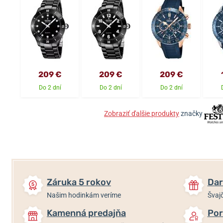
209 €
209 €
209 €
Do 2 dní
Do 2 dní
Do 2 dní
Zobraziť ďalšie produkty
značky
Záruka 5 rokov
Dar
Našim hodinkám veríme
Švajč
Kamenná predajňa
Por