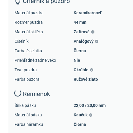
Ciferník a púzdro
Materiál puzdra
Keramika/oceľ
Rozmer puzdra
44 mm
Materiál sklíčka
Zafírové
Číselník
Analógový
Farba číselníka
Čierna
Priehľadné zadné veko
Nie
Tvar puzdra
Okrúhle
Farba puzdra
Ružové zlato
Remienok
Šírka pásku
22,00 / 20,00 mm
Materiál pásku
Kaučuk
Farba náramku
Čierna