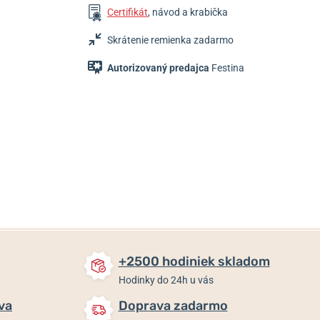
Certifikát
, návod a krabička
Skrátenie remienka zadarmo
Autorizovaný predajca
Festina
159 €
159 €
159 €
Skladom
Skladom
Skladom
+2500 hodiniek skladom
Hodinky do 24h u vás
va
Doprava zadarmo