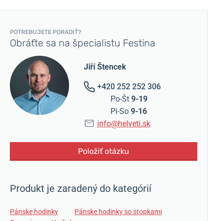
POTREBUJETE PORADIŤ?
Obráťte sa na špecialistu Festina
Jiří Štencek
+420 252 252 306
Po-Št
9-19
Pi-So
9-16
info@helveti.sk
Položiť otázku
Produkt je zaradený do kategórií
Pánske hodinky
Pánske hodinky so stopkami