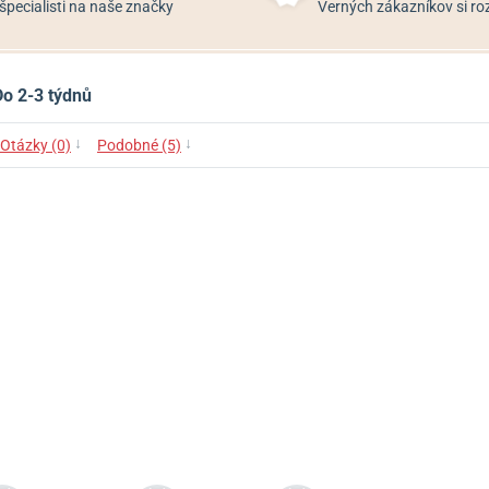
špecialisti na naše značky
Verných zákazníkov si 
Do 2-3 týdnů
↓
↓
Otázky (0)
Podobné (5)