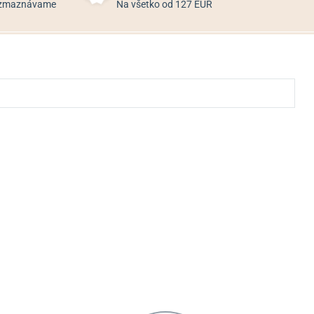
rozmaznávame
Na všetko od 127 EUR