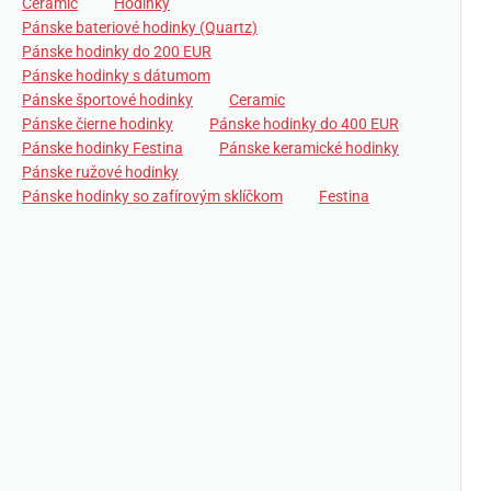
Ceramic
Hodinky
Pánske bateriové hodinky (Quartz)
Pánske hodinky do 200 EUR
Pánske hodinky s dátumom
Pánske športové hodinky
Ceramic
Pánske čierne hodinky
Pánske hodinky do 400 EUR
Pánske hodinky Festina
Pánske keramické hodinky
Pánske ružové hodinky
Pánske hodinky so zafírovým sklíčkom
Festina