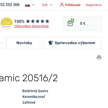
252 252 306
EUR
Prihlásenie
Registrácia
100%
0
0 €
zákazníkov doporučuje
Novinky
Sprievodca
výberom
ramic 20516/2
Batériový Quartz
Keramika/oceľ
Zafírové