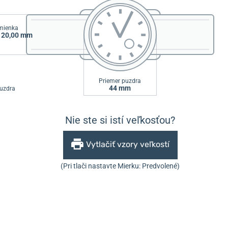
emienka
/ 20,00 mm
Priemer puzdra
44 mm
uzdra
Nie ste si istí veľkosťou?
Vytlačiť vzory veľkostí
(Pri tlači nastavte Mierku: Predvolené)