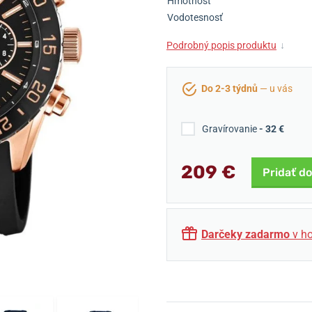
Hmotnosť
Vodotesnosť
Podrobný popis produktu
↓
Do 2-3 týdnů
— u vás
Gravírovanie
- 32 €
209 €
Pridať do
Darčeky zadarmo
v ho