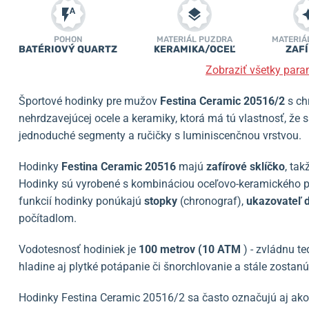
POHON
MATERIÁL PUZDRA
MATERIÁ
BATÉRIOVÝ QUARTZ
KERAMIKA/OCEĽ
ZAF
Zobraziť všetky para
Športové hodinky pre mužov
Festina Ceramic 20516/2
s ch
nehrdzavejúcej ocele a keramiky, ktorá má tú vlastnosť, že 
jednoduché segmenty a ručičky s luminiscenčnou vrstvou.
Hodinky
Festina Ceramic 20516
majú
zafírové sklíčko
, ta
Hodinky sú vyrobené s kombináciou oceľovo-keramického 
funkcií hodinky ponúkajú
stopky
(chronograf),
ukazovateľ 
počítadlom.
Vodotesnosť hodiniek je
100 metrov (10 ATM
) - zvládnu t
hladine aj plytké potápanie či šnorchlovanie a stále zostanú
Hodinky Festina Ceramic 20516/2 sa často označujú aj ak