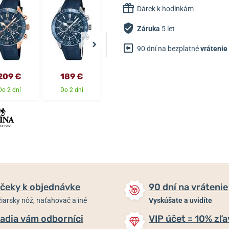
Dárek k hodinkám
Záruka
5 let
90 dní na bezplatné
vrátenie
209 €
189 €
159 €
159 €
Do 2 dní
Do 2 dní
Skladom
Skladom
čeky k objednávke
90 dní na vrátenie
iarsky nôž, naťahovač a iné
Vyskúšate a uvidíte
adia vám odborníci
VIP účet = 10% zľa