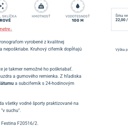
Šírka r
L SKLÍČKA
HMOTNOSŤ
VODOTESNOSŤ
22,00 
ÍROVÉ
100 M
metre
↓
ronografom vyrobené z kvalitnej
sa nepoškriabe. Kruhový ciferník dopĺňajú
Výška p
kže je takmer nemožné ho poškriabať.
puzdra a gumového remienka.
Z hľadiska
dátumu
a subciferník s 24-hodinovým
eda všetky vodné športy praktizované na
 "v suchu".
o Festina F20516/2
.