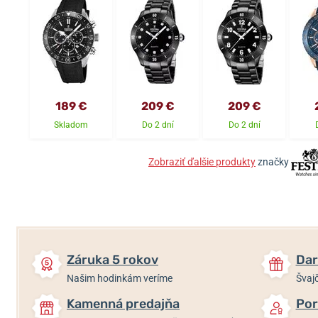
189 €
209 €
209 €
Skladom
Do 2 dní
Do 2 dní
Zobraziť ďalšie produkty
značky
Záruka 5 rokov
Dar
Našim hodinkám veríme
Švajč
Kamenná predajňa
Por