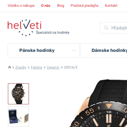
Všetko o nákupe
O nás
Blog
Pražská predajňa
Kontakt
Špecialisti na hodinky
Pánske hodinky
Dámske hodink
Značky
Festina
Ceramic
20516/2