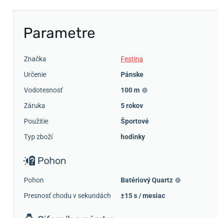
Parametre
Značka
Festina
Určenie
Pánske
Vodotesnosť
100 m
Záruka
5 rokov
Použitie
Športové
Typ zboží
hodinky
Pohon
Pohon
Batériový Quartz
Presnosť chodu v sekundách
±15 s / mesiac