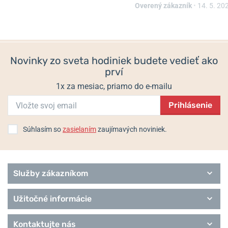
Strasse 7, 2502 Biel, Švajčiarsko / info@festina.com
Overený zákazník
•
14. 5. 20
Populárne modelové rady Festina
Automatic
Boyfriend
Novinky zo sveta hodiniek budete vedieť ako
Ceramic
prví
Classic
Connected D
1x za mesiac, priamo do e-mailu
Chronograph
Chrono bike
Prihlásenie
Chrono Sport
Elegance
Súhlasím so
zasielaním
zaujímavých noviniek.
Extra
Služby zákazníkom
Užitočné informácie
Kontaktujte nás