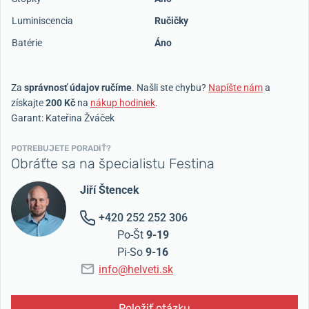
Luminiscencia
Ručičky
Batérie
Áno
Za
správnosť údajov ručíme
. Našli ste chybu?
Napíšte nám
a
získajte
200 Kč
na
nákup hodiniek
.
Garant: Kateřina Žváček
POTREBUJETE PORADIŤ?
Obráťte sa na špecialistu Festina
Jiří Štencek
+420 252 252 306
Po-Št
9-19
Pi-So
9-16
info@helveti.sk
Položiť otázku