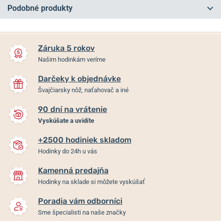
Podobné produkty
NA PREDAJNI
NA PREDAJNI
Záruka 5 rokov
Našim hodinkám veríme
Darčeky k objednávke
Švajčiarsky nôž, naťahovač a iné
90 dní na vrátenie
Vyskúšate a uvidíte
+2500 hodiniek skladom
Festina Retro 16573/3
Festina Mademoiselle
Hodinky do 24h u vás
20746/3
Kamenná predajňa
Skladom
Skladom
Hodinky na sklade si môžete vyskúšať
109 €
109 €
Poradia vám odborníci
Sme špecialisti na naše značky