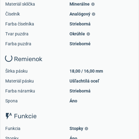
Materiál sklíčka
Minerálne
Číselník
Analógový
Farba číselníka
Strieborná
Tvar puzdra
Okrúhle
Farba puzdra
Strieborné
Remienok
Šírka pásku
18,00 / 16,00 mm
Materiál pásku
Ušľachtilá oceľ
Farba náramku
Strieborná
Spona
Áno
Funkcie
Funkcia
Stopky
Stopky
Áno