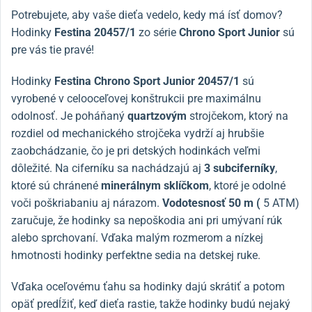
Potrebujete, aby vaše dieťa vedelo, kedy má ísť domov?
Hodinky
Festina 20457/1
zo série
Chrono Sport Junior
sú
pre vás tie pravé!
Hodinky
Festina Chrono Sport Junior 20457/1
sú
vyrobené v celooceľovej konštrukcii pre maximálnu
odolnosť. Je poháňaný
quartzovým
strojčekom, ktorý na
rozdiel od mechanického strojčeka vydrží aj hrubšie
zaobchádzanie, čo je pri detských hodinkách veľmi
dôležité. Na ciferníku sa nachádzajú aj
3 subciferníky
,
ktoré sú chránené
minerálnym sklíčkom
, ktoré je odolné
voči poškriabaniu aj nárazom.
Vodotesnosť 50 m (
5 ATM)
zaručuje, že hodinky sa nepoškodia ani pri umývaní rúk
alebo sprchovaní. Vďaka malým rozmerom a nízkej
hmotnosti hodinky perfektne sedia na detskej ruke.
Vďaka oceľovému ťahu sa hodinky dajú skrátiť a potom
opäť predĺžiť, keď dieťa rastie, takže hodinky budú nejaký