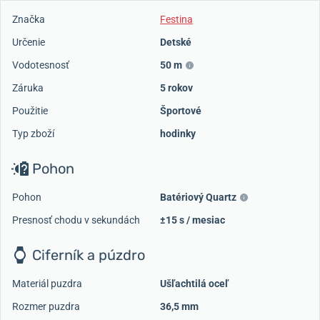
Značka
Festina
Určenie
Detské
Vodotesnosť
50 m
Záruka
5 rokov
Použitie
Športové
Typ zboží
hodinky
Pohon
Pohon
Batériový Quartz
Presnosť chodu v sekundách
±15 s / mesiac
Ciferník a púzdro
Materiál puzdra
Ušľachtilá oceľ
Rozmer puzdra
36,5 mm