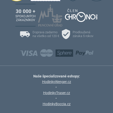
Doprava zadarmo
Prodloužená
na všetko od 120 €
záruka 5 rokov
Naše špecializované eshopy:
HodinkyWenger.cz
•
HodinkyTraser.cz
•
HodinkyBoccia.cz