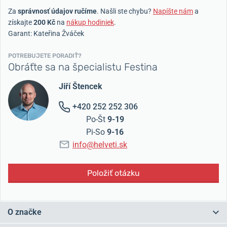
Za
správnosť údajov ručíme
. Našli ste chybu?
Napíšte nám
a
získajte
200 Kč
na
nákup hodiniek
.
Garant: Kateřina Žváček
POTREBUJETE PORADIŤ?
Obráťte sa na špecialistu Festina
Jiří Štencek
+420 252 252 306
Po-Št
9-19
Pi-So
9-16
info@helveti.sk
Položiť otázku
O značke