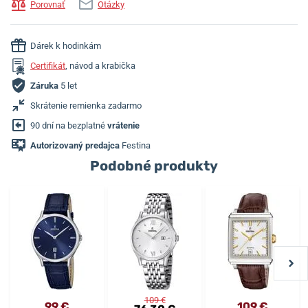
Porovnať
Otázky
Dárek k hodinkám
Certifikát
, návod a krabička
Záruka
5 let
Skrátenie remienka zadarmo
90 dní na bezplatné
vrátenie
Autorizovaný predajca
Festina
Podobné produkty
109 €
99 €
109 €