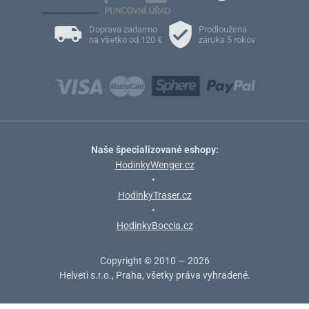
Doprava zadarmo
Prodloužená
na všetko od 120 €
záruka 5 rokov
Naše špecializované eshopy:
HodinkyWenger.cz
•
HodinkyTraser.cz
•
HodinkyBoccia.cz
Copyright © 2010 — 2026
Helveti s.r.o., Praha, všetky práva vyhradené.