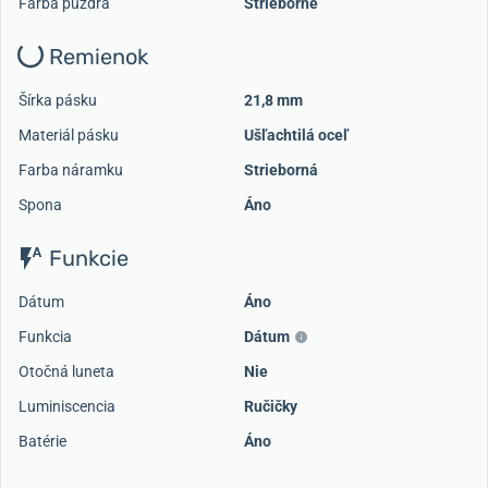
Farba puzdra
Strieborné
Remienok
Šírka pásku
21,8 mm
Materiál pásku
Ušľachtilá oceľ
Farba náramku
Strieborná
Spona
Áno
Funkcie
Dátum
Áno
Funkcia
Dátum
Otočná luneta
Nie
Luminiscencia
Ručičky
Batérie
Áno