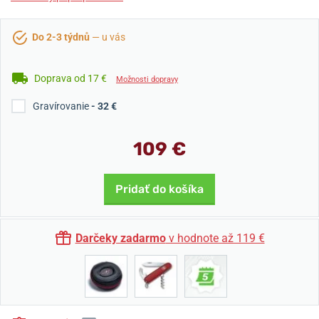
Do 2-3 týdnů
— u vás
Doprava od 17 €
Možnosti dopravy
Gravírovanie
- 32 €
109 €
Pridať do košíka
Darčeky zadarmo
v hodnote až 119 €