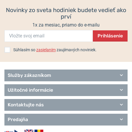
Ceramic
Novinky zo sveta hodiniek budete vedieť ako
Classic
prví
Connected D
Chronograph
1x za mesiac, priamo do e-mailu
Chrono bike
Prihlásenie
Chrono Sport
Elegance
Extra
Súhlasím so
zasielaním
zaujímavých noviniek.
Služby zákazníkom
Užitočné informácie
Kontaktujte nás
Predajňa