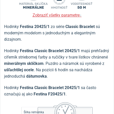
MATERIÁL SKLÍČKA
VODOTESNOSŤ
MINERÁLNE
50 M
HMOTNOSŤ
Zobraziť všetky parametre
↓
Hodinky
Festina 20425/1
zo série
Classic Bracelet
sú
moderným modelom s jednoduchým a elegantným
dizajnom.
Hodinky
Festina Classic Bracelet 20425/1
majú prehľadný
ciferník striebornej farby a ručičky v tvare lístkov chránené
minerálnym sklíčkom
. Puzdro a náramok sú vyrobené z
ušľachtilej ocele
. Na pozícii 6 hodín sa nachádza
jednoduchá
dátumovka
.
Hodinky
Festina Classic Bracelet 20425/1
sa často
označujú aj ako
Festina F20425/1
.
Šírka remienka