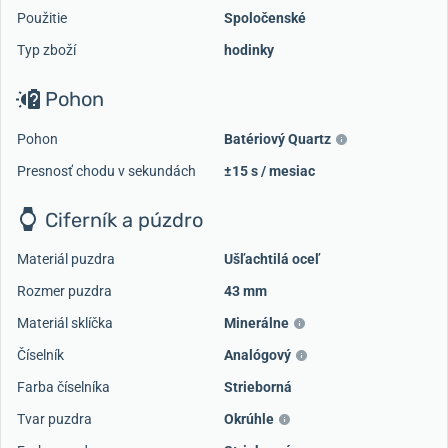
Použitie
Spoločenské
Typ zboží
hodinky
Pohon
Pohon
Batériový Quartz
Presnosť chodu v sekundách
±15 s / mesiac
Ciferník a púzdro
Materiál puzdra
Ušľachtilá oceľ
Rozmer puzdra
43 mm
Materiál sklíčka
Minerálne
Číselník
Analógový
Farba číselníka
Strieborná
Tvar puzdra
Okrúhle