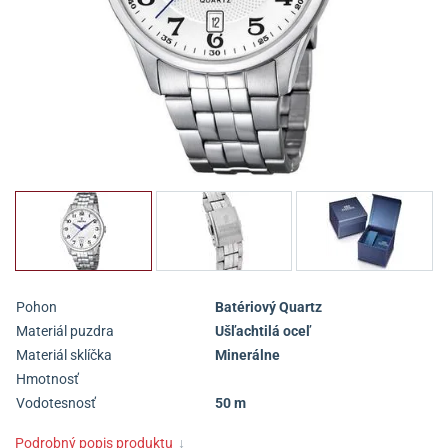
Pohon
Batériový Quartz
Materiál puzdra
Ušľachtilá oceľ
Materiál sklíčka
Minerálne
Hmotnosť
Vodotesnosť
50 m
Podrobný popis produktu
↓