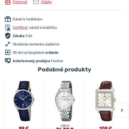
Porovnať
Otázky
Dárek k hodinkám
Certifikát
, návod a krabička
Záruka
5 let
Skrátenie remienka zadarmo
90 dní na bezplatné
vrátenie
Autorizovaný predajca
Festina
Podobné produkty
109 €
99 €
109 €