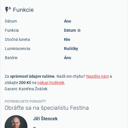
Funkcie
Dátum
Áno
Funkcia
Dátum
Otočná luneta
Nie
Luminiscencia
Ručičky
Batérie
Áno
Za
správnosť údajov ručíme
. Našli ste chybu?
Napíšte nám
a
získajte
200 Kč
na
nákup hodiniek
.
Garant: Kateřina Žváček
POTREBUJETE PORADIŤ?
Obráťte sa na špecialistu Festina
Jiří Štencek