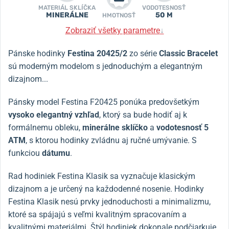
MATERIÁL SKLÍČKA
VODOTESNOSŤ
MINERÁLNE
50 M
HMOTNOSŤ
Zobraziť všetky parametre
↓
Pánske hodinky
Festina 20425/2
zo série
Classic Bracelet
sú moderným modelom s jednoduchým a elegantným
dizajnom...
Pánsky model Festina F20425 ponúka predovšetkým
vysoko elegantný vzhľad
, ktorý sa bude hodiť aj k
formálnemu obleku,
minerálne sklíčko
a
vodotesnosť 5
ATM
, s ktorou hodinky zvládnu aj ručné umývanie. S
funkciou
dátumu
.
Rad hodiniek Festina Klasik sa vyznačuje klasickým
dizajnom a je určený na každodenné nosenie. Hodinky
Festina Klasik nesú prvky jednoduchosti a minimalizmu,
ktoré sa spájajú s veľmi kvalitným spracovaním a
kvalitnými materiálmi. Štýl hodiniek dokonale podčiarkuje