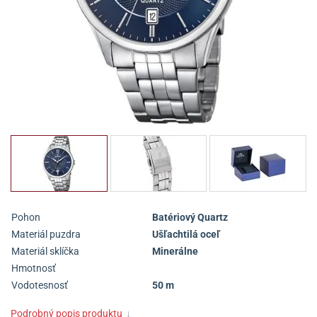
Pohon
Batériový Quartz
Materiál puzdra
Ušľachtilá oceľ
Materiál sklíčka
Minerálne
Hmotnosť
Vodotesnosť
50 m
Podrobný popis produktu
↓