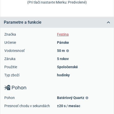
(Pri tlači nastavte Mierku: Predvolené)
Parametre a funkcie
Značka
Festina
Určenie
Pánske
Vodotesnosť
50 m
Záruka
5 rokov
Použitie
Spoločenské
Typ zboží
hodinky
Pohon
Pohon
Batériový Quartz
Presnosť chodu v sekundách
±20 s / mesiac