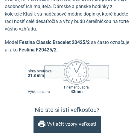
osobnosť ich majiteľa. Dámske a pánske hodinky z
kolekcie Klasik sú nadčasové módne doplnky, ktoré budete
radi nosiť celé desaťročia a vždy budú čerešničkou na torte
vášho vzhľadu.
Model
Festina Classic Bracelet 20425/2
sa často označuje
aj ako
Festina F20425/2
.
Šírka remienka
21,8 mm
Priemer puzdra
43mm
Výška puzdra
Nie ste si istí veľkosťou?
Vytlačiť vzory veľkostí