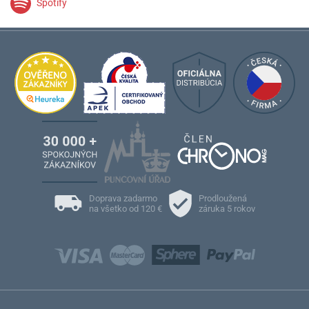
Spotify
Doprava zadarmo
Prodloužená
na všetko od 120 €
záruka 5 rokov