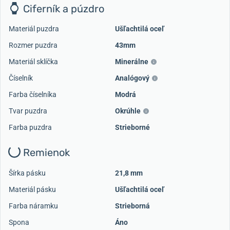
Ciferník a púzdro
Materiál puzdra
Ušľachtilá oceľ
Rozmer puzdra
43mm
Materiál sklíčka
Minerálne
Číselník
Analógový
Farba číselníka
Modrá
Tvar puzdra
Okrúhle
Farba puzdra
Strieborné
Remienok
Šírka pásku
21,8 mm
Materiál pásku
Ušľachtilá oceľ
Farba náramku
Strieborná
Spona
Áno