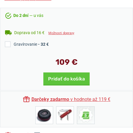
Do 2 dní
— u vás
Doprava od 16 €
Možnosti dopravy
Gravírovanie
- 32 €
109 €
Pridať do košíka
Darčeky zadarmo
v hodnote až 119 €