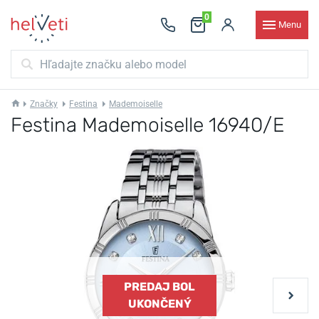
0
Menu
Značky
Festina
Mademoiselle
Festina Mademoiselle 16940/E
PREDAJ BOL
UKONČENÝ