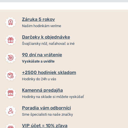
NA PREDAJNI
NA PREDAJNI
Záruka 5 rokov
Našim hodinkám veríme
Darčeky k objednávke
Švajčiarsky nôž, naťahovač a iné
90 dní na vrátenie
Vyskúšate a uvidíte
+2500 hodiniek skladom
Festina Mademoiselle
Festina Mademoiselle
Hodinky do 24h u vás
20746/3
20700/5
Kamenná predajňa
Skladom
Skladom
Hodinky na sklade si môžete vyskúšať
109 €
129 €
Poradia vám odborníci
Sme špecialisti na naše značky
VIP účet = 10% zľava