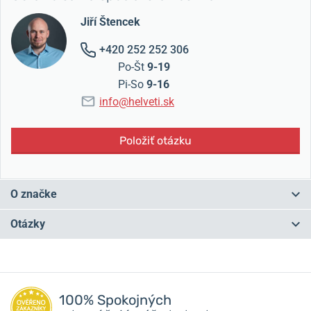
Jiří Štencek
+420 252 252 306
Po-Št
9-19
Pi-So
9-16
info@helveti.sk
Položiť otázku
O značke
Korene značky Festina siahajú do Švajčiarska roku 1902, kde táto
Otázky
značka vzniká.
Následne sa cez niekoľko majiteľov dostáva pod
španielsku nadvládu.
Časť produkcie je ale stále kompletovaná vo
Švajčiarsku a nesie tak označenie Swiss made.
Máte otázku? Zanechajte nám komentár
S viac ako storočnou tradíciou sa Festina stala veľmi populárnym
100% Spokojných
výrobcom hodiniek, ktorých dizajn nasleduje aktuálne módne
Pridať dotaz