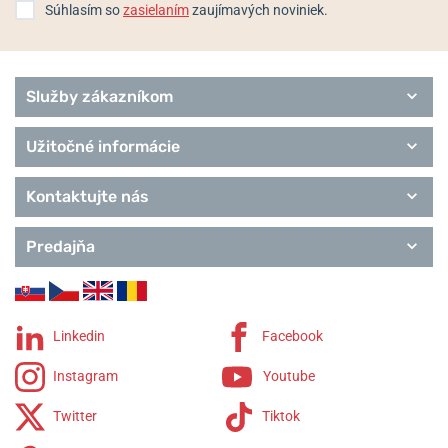
Elegance
Súhlasím so
zasielaním
zaujímavých noviniek.
Extra
Služby zákazníkom
Užitočné informácie
Kontaktujte nás
Predajňa
Linkedin
Facebook
Instagram
Youtube
Twitter
Tiktok