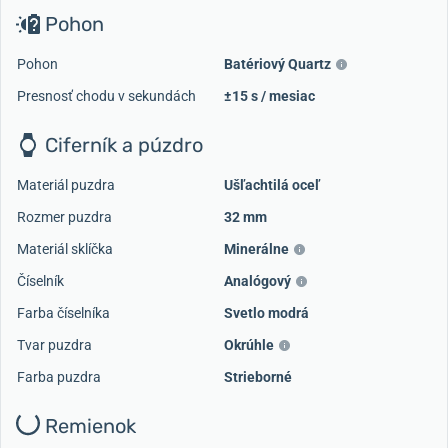
Pohon
Pohon
Batériový Quartz
Presnosť chodu v sekundách
±15 s / mesiac
Ciferník a púzdro
Materiál puzdra
Ušľachtilá oceľ
Rozmer puzdra
32 mm
Materiál sklíčka
Minerálne
Číselník
Analógový
Farba číselníka
Svetlo modrá
Tvar puzdra
Okrúhle
Farba puzdra
Strieborné
Remienok