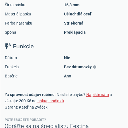
Šírka pásku
16,8 mm
Materiál pásku
Ušľachtilá oceľ
Farba náramku
Strieborná
Spona
Preklápacia
Funkcie
Dátum
Nie
Funkcia
Bez dátumovky
Batérie
Áno
Za
správnosť údajov ručíme
. Našli ste chybu?
Napíšte nám
a
získajte
200 Kč
na
nákup hodiniek
.
Garant: Kateřina Žváček
POTREBUJETE PORADIŤ?
Obráťte sa na špecialistu Festina