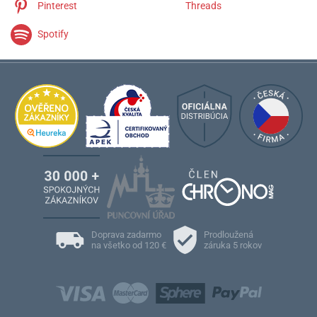
Pinterest
Threads
Spotify
Doprava zadarmo
Prodloužená
na všetko od 120 €
záruka 5 rokov