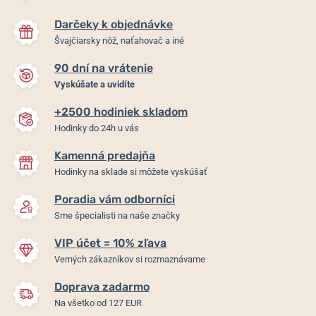
Darčeky k objednávke
Švajčiarsky nôž, naťahovač a iné
90 dní na vrátenie
Vyskúšate a uvidíte
+2500 hodiniek skladom
Festina Mademoiselle
Festina Mademoiselle
Hodinky do 24h u vás
20768/3
20768/1
Kamenná predajňa
Do 2 dní
Do 2 dní
Hodinky na sklade si môžete vyskúšať
139 €
139 €
Poradia vám odborníci
Sme špecialisti na naše značky
VIP účet = 10% zľava
Verných zákazníkov si rozmaznávame
Doprava zadarmo
Na všetko od 127 EUR