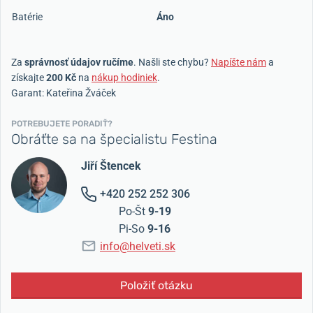
Batérie
Áno
Za
správnosť údajov ručíme
. Našli ste chybu?
Napíšte nám
a
získajte
200 Kč
na
nákup hodiniek
.
Garant: Kateřina Žváček
POTREBUJETE PORADIŤ?
Obráťte sa na špecialistu Festina
Jiří Štencek
+420 252 252 306
Po-Št
9-19
Pi-So
9-16
info@helveti.sk
Položiť otázku