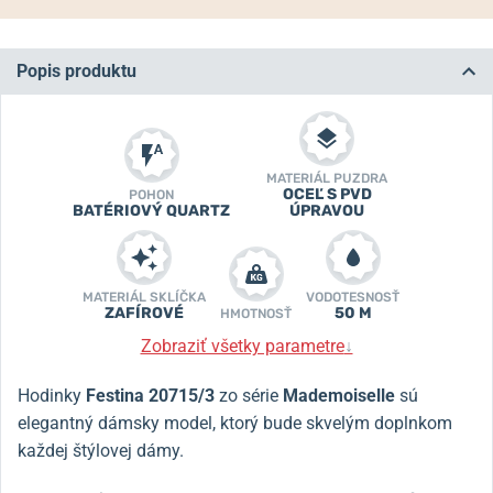
Popis produktu
MATERIÁL PUZDRA
OCEĽ S PVD
POHON
BATÉRIOVÝ QUARTZ
ÚPRAVOU
MATERIÁL SKLÍČKA
VODOTESNOSŤ
ZAFÍROVÉ
50 M
HMOTNOSŤ
Zobraziť všetky parametre
↓
Hodinky
Festina
20715/3
zo série
Mademoiselle
sú
elegantný dámsky model, ktorý bude skvelým doplnkom
každej štýlovej dámy.