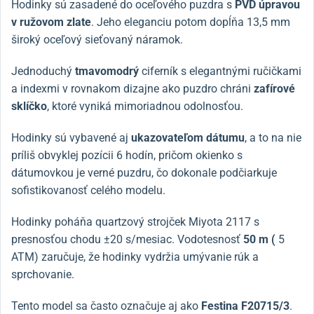
Hodinky sú zasadené do oceľového puzdra s
PVD úpravou
v ružovom zlate
. Jeho eleganciu potom dopĺňa 13,5 mm
široký oceľový sieťovaný náramok.
Jednoduchý
tmavomodrý
ciferník s elegantnými ručičkami
a indexmi v rovnakom dizajne ako puzdro chráni
zafírové
sklíčko
, ktoré vyniká mimoriadnou odolnosťou.
Hodinky sú vybavené aj
ukazovateľom dátumu
, a to na nie
príliš obvyklej pozícii 6 hodín, pričom okienko s
dátumovkou je verné puzdru, čo dokonale podčiarkuje
sofistikovanosť celého modelu.
Hodinky poháňa quartzový strojček Miyota 2117 s
presnosťou chodu ±20 s/mesiac. Vodotesnosť
50 m (
5
ATM) zaručuje, že hodinky vydržia umývanie rúk a
sprchovanie.
Tento model sa často označuje aj ako
Festina F20715/3
.