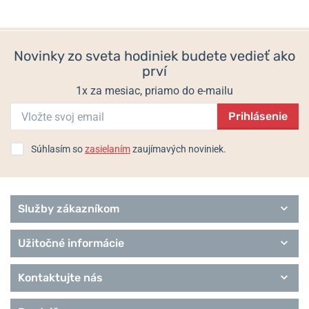
Populárne modelové rady Festina
Automatic
Boyfriend
Novinky zo sveta hodiniek budete vedieť ako
Ceramic
prví
Classic
Connected D
1x za mesiac, priamo do e-mailu
Chronograph
Chrono bike
Prihlásenie
Chrono Sport
Elegance
Súhlasím so
zasielaním
zaujímavých noviniek.
Extra
Služby zákazníkom
Užitočné informácie
Kontaktujte nás