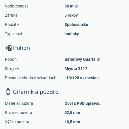
Vodotesnosť
50 m
Záruka
5 rokov
Použitie
Spoločenské
Typ zboží
hodinky
Pohon
Pohon
Batériový Quartz
Strojček
Miyota 2117
Presnosť chodu v sekundách
-10/+20 s / mesiac
Ciferník a púzdro
Materiál puzdra
Oceľ s PVD úpravou
Rozmer puzdra
32,5 mm
Výška puzdra
10,5 mm