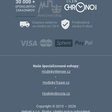
Doprava zadarmo
Prodloužená
na všetko od 120 €
záruka 5 rokov
Naše špecializované eshopy:
HodinkyWenger.cz
•
HodinkyTraser.cz
•
HodinkyBoccia.cz
Copyright © 2010 — 2026
Helveti s.r.o., Praha, všetky práva vyhradené.