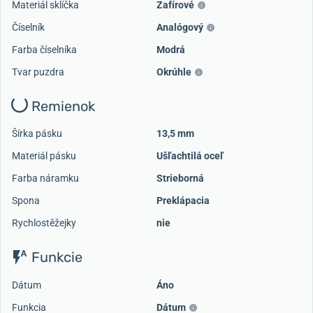
Materiál sklíčka
Zafírové
Číselník
Analógový
Farba číselníka
Modrá
Tvar puzdra
Okrúhle
Remienok
Šírka pásku
13,5 mm
Materiál pásku
Ušľachtilá oceľ
Farba náramku
Strieborná
Spona
Preklápacia
Rychlostěžejky
nie
Funkcie
Dátum
Áno
Funkcia
Dátum